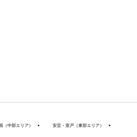
国（中部エリア）
安芸・室戸（東部エリア）
▶︎
▶︎