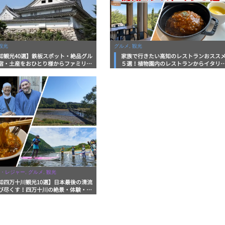
観光
グルメ, 観光
知観光40選】鉄板スポット・絶品グル
家族で行きたい高知のレストランおスス
宿・土産をおひとり様からファミリー
５選！植物園内のレストランからイタリ
まで徹底解説！
ンに中華まで楽しめる
・レジャー, グルメ, 観光
知四万十川観光10選】日本最後の清流
び尽くす！四万十川の絶景・体験・グ
を網羅したおすすめガイド