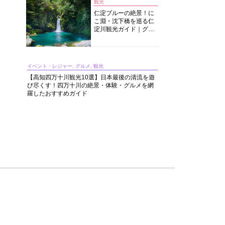
観光
仁淀ブルーの絶景！に
こ淵・沈下橋を巡る仁
淀川観光ガイド｜グル
メ・宿・モデルコース
まで完全網羅！
イベント・レジャー, グルメ, 観光
【高知四万十川観光10選】日本最後の清流を遊
び尽くす！四万十川の絶景・体験・グルメを網
羅したおすすめガイド