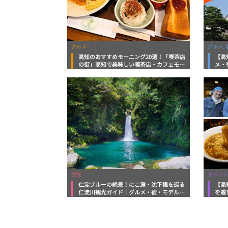
グルメ
グルメ, 
高知のおすすめモーニング20選！「喫茶店
【高
の街」高知で美味しい喫茶店・カフェモー
メ・
ニングをいただきます！
向け
観光
イベント
仁淀ブルーの絶景！にこ淵・沈下橋を巡る
【高
仁淀川観光ガイド｜グルメ・宿・モデルコ
を遊
ースまで完全網羅！
ルメ