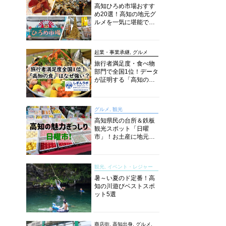
高知ひろめ市場おすす
め20選！高知の地元グ
ルメを一気に堪能でき
る超人気スポットを徹
底解剖
起業・事業承継, グルメ
旅行者満足度・食べ物
部門で全国1位！データ
が証明する「高知の
食」の実力【しぎんラ
ボレポート】
グルメ, 観光
高知県民の台所＆鉄板
観光スポット「日曜
市」！お土産に地元野
菜、ソウルフードまで
なんでもそろう高知の
巨大街路市を徹底解
観光, イベント・レジャー
説！
暑～い夏のド定番！高
知の川遊びベストスポ
ット5選
商店街, 高知出身, グルメ,