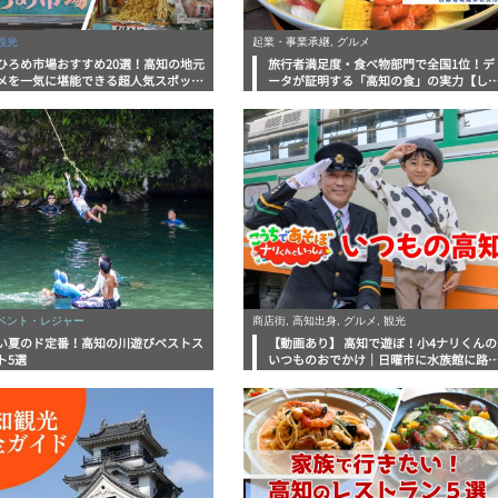
観光
起業・事業承継, グルメ
ひろめ市場おすすめ20選！高知の地元
旅行者満足度・食べ物部門で全国1位！デ
メを一気に堪能できる超人気スポット
ータが証明する「高知の食」の実力【し
底解剖
んラボレポート】
イベント・レジャー
商店街, 高知出身, グルメ, 観光
い夏のド定番！高知の川遊びベストス
【動画あり】 高知で遊ぼ！小4ナリくんの
ト5選
いつものおでかけ｜日曜市に水族館に路
電車にあちこち巡り