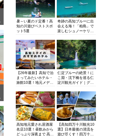
暑～い夏のド定番！高
奇跡の高知ブルーに出
ぎ
知の川遊びベストスポ
会える海！「柏島」で
ット5選
楽しむシュノーケリン
グ、ダイビング、海水
浴にキャンプまで透明
度抜群の海の楽園を徹
底紹介
【26年最新】高知で泊
仁淀ブルーの絶景！に
まってみたいホテル・
こ淵・沈下橋を巡る仁
旅館10選！地元メディ
淀川観光ガイド｜グル
アが観光に最適な宿を
メ・宿・モデルコース
厳選
まで完全網羅！
面
高知地元愛され居酒屋
【高知四万十川観光10
名店10選！昼飲みから
選】日本最後の清流を
どっぷり深夜まで 高知
遊び尽くす！四万十川