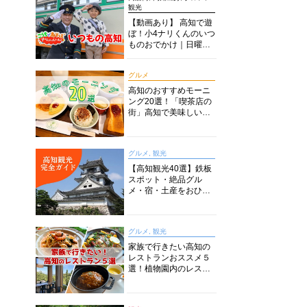
観光
【動画あり】 高知で遊
ぼ！小4ナリくんのいつ
ものおでかけ｜日曜市
に水族館に路面電車に
あちこち巡り
グルメ
高知のおすすめモーニ
ング20選！「喫茶店の
街」高知で美味しい喫
茶店・カフェモーニン
グをいただきます！
グルメ, 観光
【高知観光40選】鉄板
スポット・絶品グル
メ・宿・土産をおひと
り様からファミリー向
けまで徹底解説！
グルメ, 観光
家族で行きたい高知の
レストランおススメ５
選！植物園内のレスト
ランからイタリアンに
中華まで楽しめる