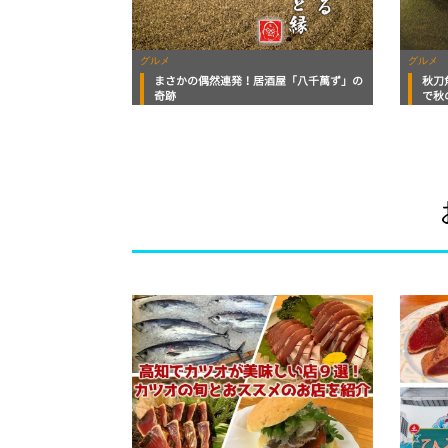
グルメ
グルメ
まさかの偶然連発！居酒屋「八千萬ず」の
秋刀
奇跡
で秋