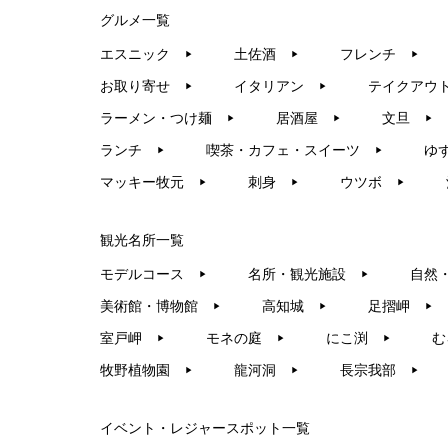
グルメ一覧
エスニック
土佐酒
フレンチ
▶︎
▶︎
▶︎
お取り寄せ
イタリアン
テイクアウ
▶︎
▶︎
ラーメン・つけ麺
居酒屋
文旦
▶︎
▶︎
▶︎
ランチ
喫茶・カフェ・スイーツ
ゆ
▶︎
▶︎
マッキー牧元
刺身
ウツボ
▶︎
▶︎
▶︎
観光名所一覧
モデルコース
名所・観光施設
自然
▶︎
▶︎
美術館・博物館
高知城
足摺岬
▶︎
▶︎
▶︎
室戸岬
モネの庭
にこ渕
む
▶︎
▶︎
▶︎
牧野植物園
龍河洞
長宗我部
▶︎
▶︎
▶︎
イベント・レジャースポット一覧