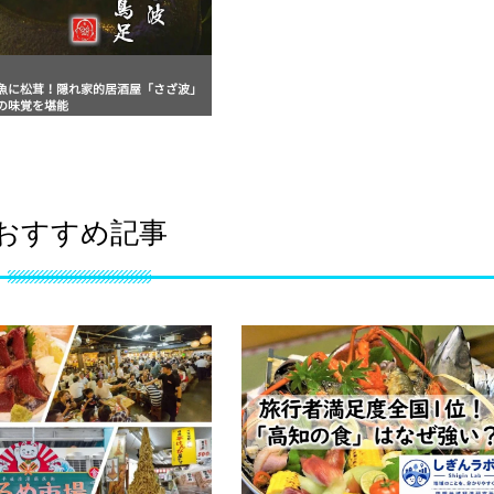
魚に松茸！隠れ家的居酒屋「さざ波」
の味覚を堪能
おすすめ記事