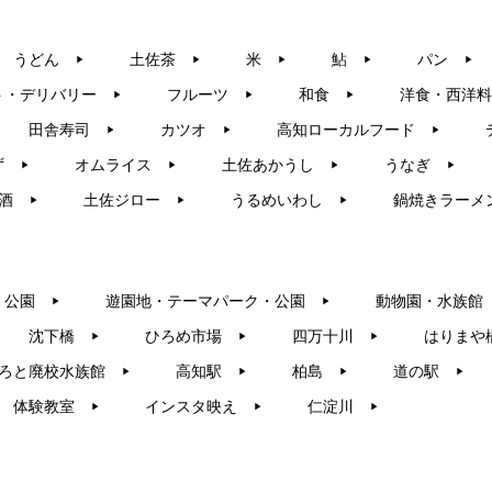
うどん
土佐茶
米
鮎
パン
▶︎
▶︎
▶︎
▶︎
▶︎
ト・デリバリー
フルーツ
和食
洋食・西洋料
▶︎
▶︎
▶︎
田舎寿司
カツオ
高知ローカルフード
▶︎
▶︎
▶︎
ず
オムライス
土佐あかうし
うなぎ
▶︎
▶︎
▶︎
▶︎
酒
土佐ジロー
うるめいわし
鍋焼きラーメ
▶︎
▶︎
▶︎
・公園
遊園地・テーマパーク・公園
動物園・水族館
▶︎
▶︎
沈下橋
ひろめ市場
四万十川
はりまや
▶︎
▶︎
▶︎
ろと廃校水族館
高知駅
柏島
道の駅
▶︎
▶︎
▶︎
▶︎
体験教室
インスタ映え
仁淀川
▶︎
▶︎
▶︎