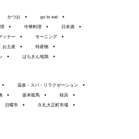
かつお
go to eat
▶︎
▶︎
理
中華料理
日本酒
▶︎
▶︎
▶︎
ディナー
モーニング
▶︎
▶︎
お土産
特産物
▶︎
▶︎
ン
はちきん地鶏
▶︎
▶︎
温泉・スパ・リラクゼーション
▶︎
▶︎
橋
坂本龍馬
桂浜
▶︎
▶︎
▶︎
日曜市
久礼大正町市場
▶︎
▶︎