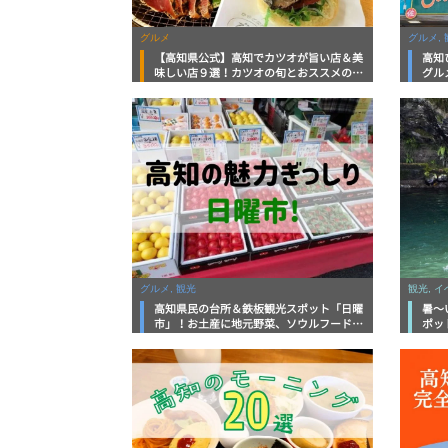
グルメ
グルメ, 
【高知県公式】高知でカツオが旨い店＆美
高知
味しい店９選！カツオの旬とおススメのお
グル
店を紹介
を徹
グルメ, 観光
観光, 
高知県民の台所＆鉄板観光スポット「日曜
暑～
市」！お土産に地元野菜、ソウルフードま
ポッ
で なんでもそろう高知の巨大街路市を徹
底解説！