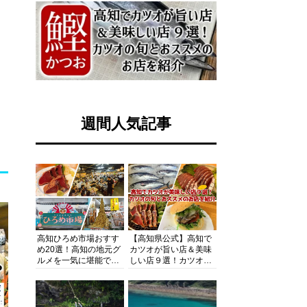
週間人気記事
高知ひろめ市場おすす
【高知県公式】高知で
め20選！高知の地元グ
カツオが旨い店＆美味
ルメを一気に堪能でき
しい店９選！カツオの
る超人気スポットを徹
旬とおススメのお店を
底解剖
紹介