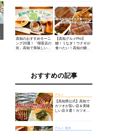
の酒と肴を満喫！【高
の絶景・体験・グルメ
知グルメPro】
を網羅したおすすめガ
イド
メ
ア
高知のおすすめモーニ
【高知グルメPro】
ング20選！「喫茶店の
鰻！うなぎ！ウナギが
街」高知で美味しい喫
食べたい！高知の鰻の
茶店・カフェモーニン
旨い店美味しい店９選
グをいただきます！
食いしんぼおじさんマ
ッキー牧元の高知満腹
日記セレクション
おすすめの記事
グルメ
【高知県公式】高知で
カツオが旨い店＆美味
しい店９選！カツオの
旬とおススメのお店を
紹介
グルメ, 観光