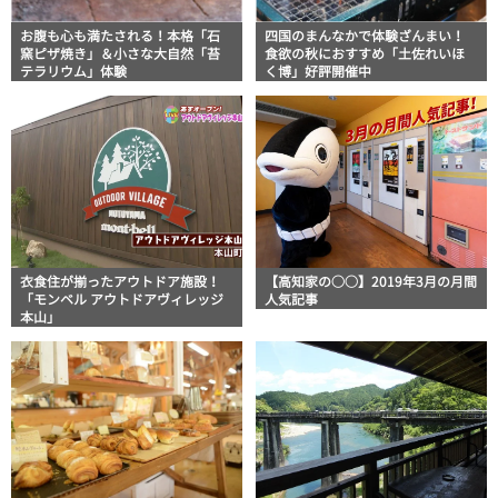
お腹も心も満たされる！本格「石
四国のまんなかで体験ざんまい！
窯ピザ焼き」＆小さな大自然「苔
食欲の秋におすすめ「土佐れいほ
テラリウム」体験
く博」好評開催中
衣食住が揃ったアウトドア施設！
【高知家の○○】2019年3月の月間
「モンベル アウトドアヴィレッジ
人気記事
本山」