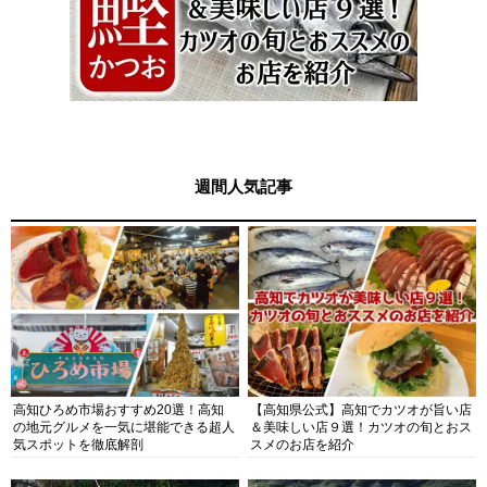
週間人気記事
高知ひろめ市場おすすめ20選！高知
【高知県公式】高知でカツオが旨い店
の地元グルメを一気に堪能できる超人
＆美味しい店９選！カツオの旬とおス
気スポットを徹底解剖
スメのお店を紹介