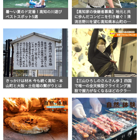
暑～い夏のド定番！高知の川遊び
【高知家の後継者募集】地元と共
ベストスポット5選
に歩んだコンビニを引き継ぐ！清
流吉野川を望む高知県本山町の「Y
ショップ本山店」
きっかけは材木 今も続く高知・本
【三山ひろしのさんさん歩 】四国
山町と大阪・土佐堀の繋がりとは
で唯一の全天候型クライミング施
設で握力がなくなるほどのクライ
ミング体験！