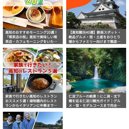
高知のおすすめモーニング20選！
【高知観光40選】鉄板スポット・
「喫茶店の街」高知で美味しい喫
絶品グルメ・宿・土産をおひとり
茶店・カフェモーニングをいただ
様からファミリー向けまで徹底解
きます！
説！
家族で行きたい高知のレストラン
仁淀ブルーの絶景！にこ淵・沈下
おススメ５選！植物園内のレスト
橋を巡る仁淀川観光ガイド｜グル
ランからイタリアンに中華まで楽
メ・宿・モデルコースまで完全網
しめる
羅！