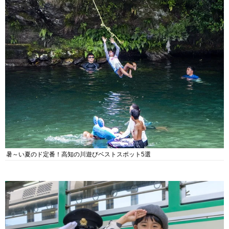
暑～い夏のド定番！高知の川遊びベストスポット5選