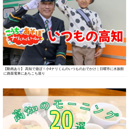
【動画あり】 高知で遊ぼ！小4ナリくんのいつものおでかけ｜日曜市に水族館
に路面電車にあちこち巡り