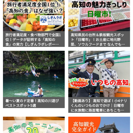
旅行者満足度・食べ物部門で全国1
高知県民の台所＆鉄板観光スポッ
位！データが証明する「高知の
ト「日曜市」！お土産に地元野
食」の実力【しぎんラボレポー
菜、ソウルフードまで なんでもそ
ト】
ろう高知の巨大街路市を徹底解
説！
暑～い夏のド定番！高知の川遊び
【動画あり】 高知で遊ぼ！小4ナリ
ベストスポット5選
くんのいつものおでかけ｜日曜市
に水族館に路面電車にあちこち巡
り