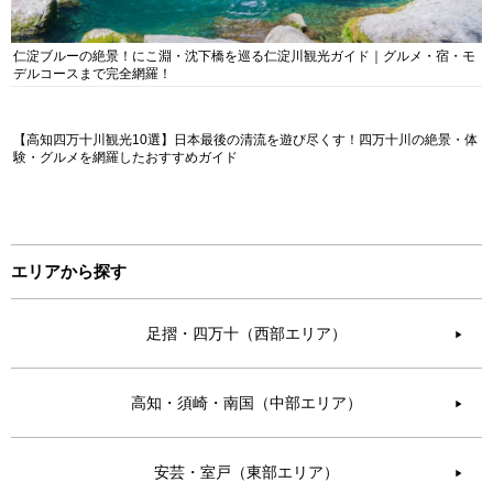
仁淀ブルーの絶景！にこ淵・沈下橋を巡る仁淀川観光ガイド｜グルメ・宿・モ
デルコースまで完全網羅！
【高知四万十川観光10選】日本最後の清流を遊び尽くす！四万十川の絶景・体
験・グルメを網羅したおすすめガイド
エリアから探す
足摺・四万十（西部エリア）
▶︎
高知・須崎・南国（中部エリア）
▶︎
安芸・室戸（東部エリア）
▶︎