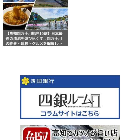
【高知四万十川観光10選】日本最
後の清流を遊び尽くす！四万十川
の絶景・体験・グルメを網羅した
おすすめガイド