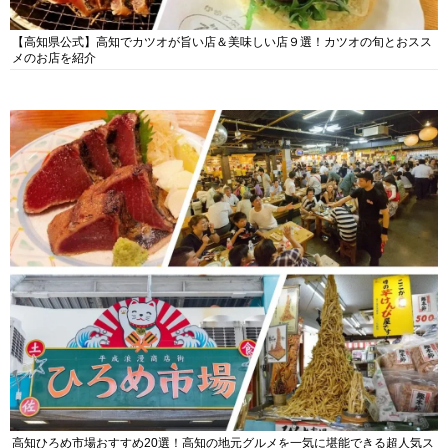
【高知県公式】高知でカツオが旨い店＆美味しい店９選！カツオの旬とおスス
メのお店を紹介
高知ひろめ市場おすすめ20選！高知の地元グルメを一気に堪能できる超人気ス