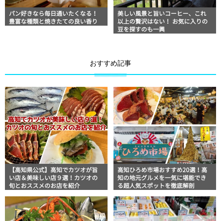
パン好きなら毎日通いたくなる！
美しい風景と旨いコーヒー、これ
豊富な種類と焼きたての良い香り
以上の贅沢はない！ お気に入りの
豆を探すのも一興
おすすめ記事
【高知県公式】高知でカツオが旨
高知ひろめ市場おすすめ20選！高
い店＆美味しい店９選！カツオの
知の地元グルメを一気に堪能でき
旬とおススメのお店を紹介
る超人気スポットを徹底解剖