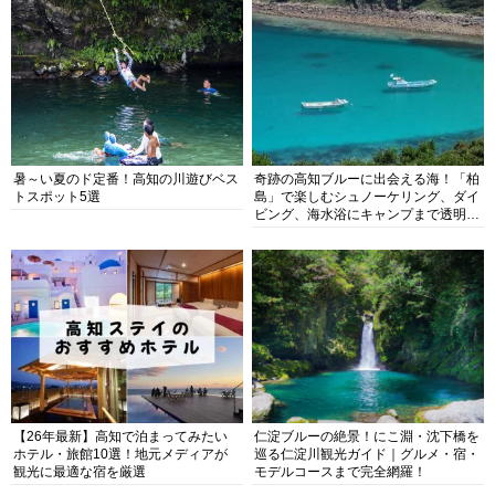
暑～い夏のド定番！高知の川遊びベス
奇跡の高知ブルーに出会える海！「柏
トスポット5選
島」で楽しむシュノーケリング、ダイ
ビング、海水浴にキャンプまで透明度
抜群の海の楽園を徹底紹介
【26年最新】高知で泊まってみたい
仁淀ブルーの絶景！にこ淵・沈下橋を
ホテル・旅館10選！地元メディアが
巡る仁淀川観光ガイド｜グルメ・宿・
観光に最適な宿を厳選
モデルコースまで完全網羅！