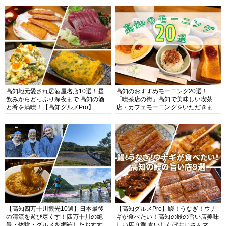
高知地元愛され居酒屋名店10選！昼
高知のおすすめモーニング20選！
飲みからどっぷり深夜まで 高知の酒
「喫茶店の街」高知で美味しい喫茶
と肴を満喫！【高知グルメPro】
店・カフェモーニングをいただきま
す！
【高知四万十川観光10選】日本最後
【高知グルメPro】鰻！うなぎ！ウナ
の清流を遊び尽くす！四万十川の絶
ギが食べたい！高知の鰻の旨い店美味
景・体験・グルメを網羅したおすすめ
しい店９選 食いしんぼおじさんマッ