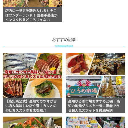
店内に一歩足を踏み入れるとそこ
はワンダーランド！ 吾妻手芸店が
インスタ映えどころじゃない
おすすめ記事
【高知県公式】高知でカツオが旨
高知ひろめ市場おすすめ20選！高
い店＆美味しい店９選！カツオの
知の地元グルメを一気に堪能でき
旬とおススメのお店を紹介
る超人気スポットを徹底解剖