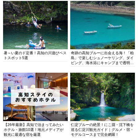
暑～い夏のド定番！高知の川遊びベス
奇跡の高知ブルーに出会える海！「柏
トスポット5選
島」で楽しむシュノーケリング、ダイ
ビング、海水浴にキャンプまで透明度
抜群の海の楽園を徹底紹介
【26年最新】高知で泊まってみたい
仁淀ブルーの絶景！にこ淵・沈下橋を
ホテル・旅館10選！地元メディアが
巡る仁淀川観光ガイド｜グルメ・宿・
観光に最適な宿を厳選
モデルコースまで完全網羅！