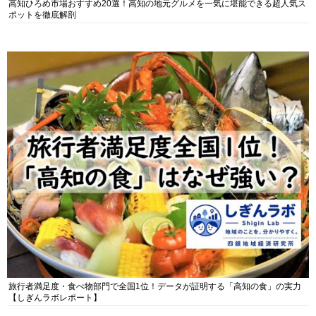
高知ひろめ市場おすすめ20選！高知の地元グルメを一気に堪能できる超人気ス
ポットを徹底解剖
旅行者満足度・食べ物部門で全国1位！データが証明する「高知の食」の実力
【しぎんラボレポート】