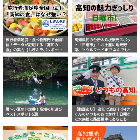
旅行者満足度・食べ物部門で全国1
高知県民の台所＆鉄板観光スポッ
位！データが証明する「高知の
ト「日曜市」！お土産に地元野
食」の実力【しぎんラボレポー
菜、ソウルフードまで なんでもそ
ト】
ろう高知の巨大街路市を徹底解
説！
暑～い夏のド定番！高知の川遊び
【動画あり】 高知で遊ぼ！小4ナリ
ベストスポット5選
くんのいつものおでかけ｜日曜市
に水族館に路面電車にあちこち巡
り