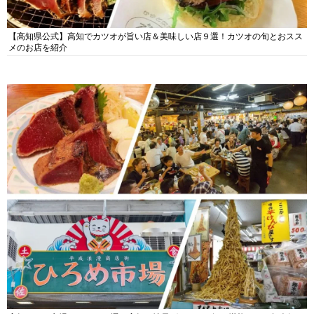
【高知県公式】高知でカツオが旨い店＆美味しい店９選！カツオの旬とおスス
メのお店を紹介