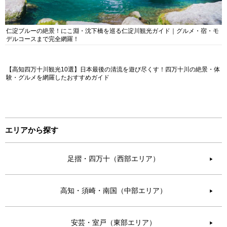
仁淀ブルーの絶景！にこ淵・沈下橋を巡る仁淀川観光ガイド｜グルメ・宿・モ
デルコースまで完全網羅！
【高知四万十川観光10選】日本最後の清流を遊び尽くす！四万十川の絶景・体
験・グルメを網羅したおすすめガイド
エリアから探す
足摺・四万十（西部エリア）
▶︎
高知・須崎・南国（中部エリア）
▶︎
安芸・室戸（東部エリア）
▶︎