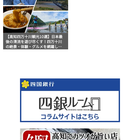
【高知四万十川観光10選】日本最
後の清流を遊び尽くす！四万十川
の絶景・体験・グルメを網羅した
おすすめガイド