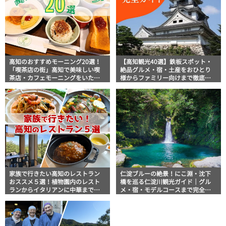
高知のおすすめモーニング20選！
【高知観光40選】鉄板スポット・
「喫茶店の街」高知で美味しい喫
絶品グルメ・宿・土産をおひとり
茶店・カフェモーニングをいただ
様からファミリー向けまで徹底解
きます！
説！
家族で行きたい高知のレストラン
仁淀ブルーの絶景！にこ淵・沈下
おススメ５選！植物園内のレスト
橋を巡る仁淀川観光ガイド｜グル
ランからイタリアンに中華まで楽
メ・宿・モデルコースまで完全網
しめる
羅！