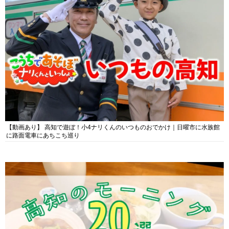
【動画あり】 高知で遊ぼ！小4ナリくんのいつものおでかけ｜日曜市に水族館
に路面電車にあちこち巡り