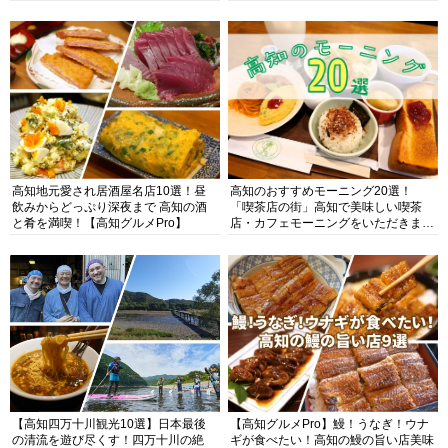
高知地元愛され居酒屋名店10選！昼
高知のおすすめモーニング20選！
飲みからどっぷり深夜まで 高知の酒
「喫茶店の街」高知で美味しい喫茶
と肴を満喫！【高知グルメPro】
店・カフェモーニングをいただきま
す！
【高知四万十川観光10選】日本最後
【高知グルメPro】鰻！うなぎ！ウナ
の清流を遊び尽くす！四万十川の絶
ギが食べたい！高知の鰻の旨い店美味