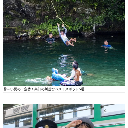
暑～い夏のド定番！高知の川遊びベストスポット5選