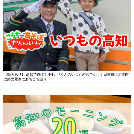
【動画あり】 高知で遊ぼ！小4ナリくんのいつものおでかけ｜日曜市に水族館
に路面電車にあちこち巡り