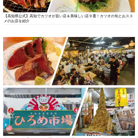
【高知県公式】高知でカツオが旨い店＆美味しい店９選！カツオの旬とおスス
メのお店を紹介