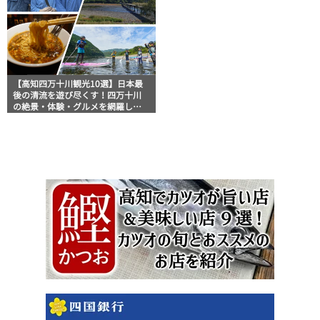
【高知四万十川観光10選】日本最
後の清流を遊び尽くす！四万十川
の絶景・体験・グルメを網羅した
おすすめガイド