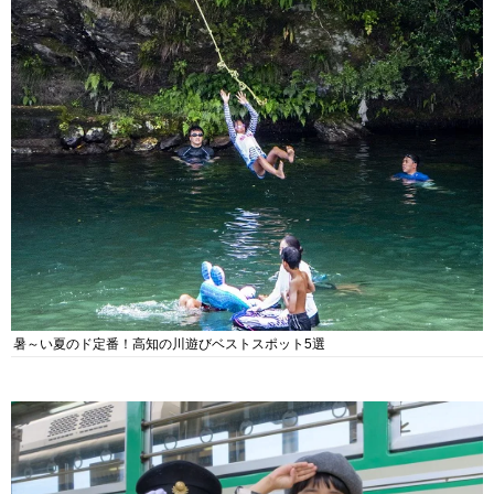
暑～い夏のド定番！高知の川遊びベストスポット5選