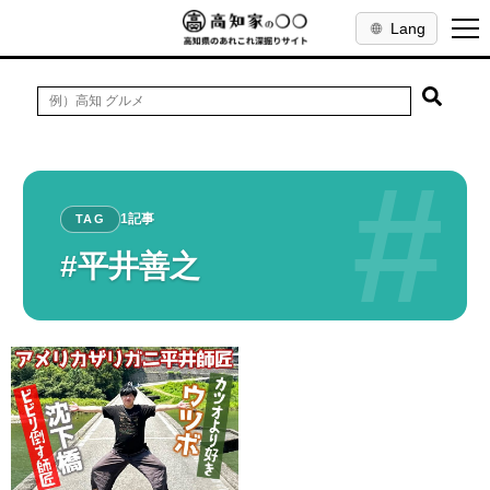
Lang
#
1記事
TAG
#平井善之