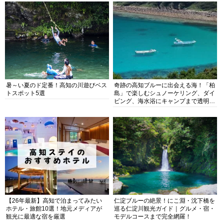
暑～い夏のド定番！高知の川遊びベス
奇跡の高知ブルーに出会える海！「柏
トスポット5選
島」で楽しむシュノーケリング、ダイ
ビング、海水浴にキャンプまで透明度
抜群の海の楽園を徹底紹介
【26年最新】高知で泊まってみたい
仁淀ブルーの絶景！にこ淵・沈下橋を
ホテル・旅館10選！地元メディアが
巡る仁淀川観光ガイド｜グルメ・宿・
観光に最適な宿を厳選
モデルコースまで完全網羅！