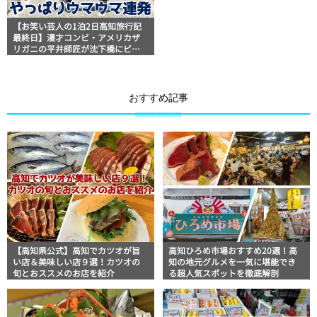
【お笑い芸人の1泊2日高知旅行記
最終日】漫才コンビ・アメリカザ
リガニの平井師匠が沈下橋にビビ
リ！ウツボに舌鼓の高知満喫旅
【やっぱりウマウマ連発】
おすすめ記事
【高知県公式】高知でカツオが旨
高知ひろめ市場おすすめ20選！高
い店＆美味しい店９選！カツオの
知の地元グルメを一気に堪能でき
旬とおススメのお店を紹介
る超人気スポットを徹底解剖