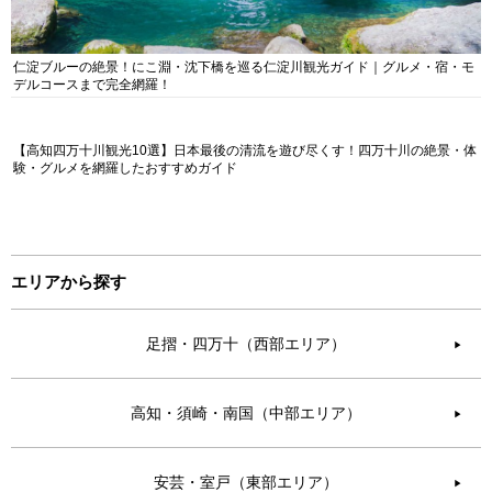
仁淀ブルーの絶景！にこ淵・沈下橋を巡る仁淀川観光ガイド｜グルメ・宿・モ
デルコースまで完全網羅！
【高知四万十川観光10選】日本最後の清流を遊び尽くす！四万十川の絶景・体
験・グルメを網羅したおすすめガイド
エリアから探す
足摺・四万十（西部エリア）
▶︎
高知・須崎・南国（中部エリア）
▶︎
安芸・室戸（東部エリア）
▶︎