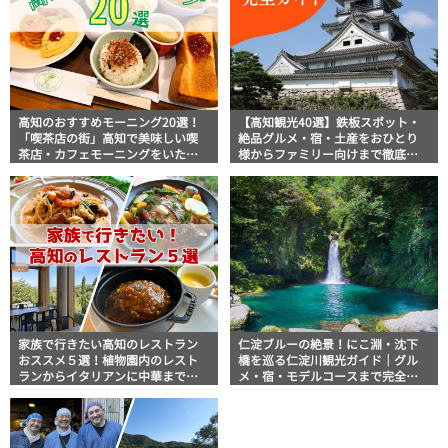
高知のおすすめモーニング20選！
【高知観光40選】鉄板スポット・
「喫茶店の街」高知で美味しい喫
絶品グルメ・宿・土産をおひとり
茶店・カフェモーニングをいただ
様からファミリー向けまで徹底解
きます！
説！
家族で行きたい高知のレストラン
仁淀ブルーの絶景！にこ淵・沈下
おススメ５選！植物園内のレスト
橋を巡る仁淀川観光ガイド｜グル
ランからイタリアンに中華まで楽
メ・宿・モデルコースまで完全網
しめる
羅！