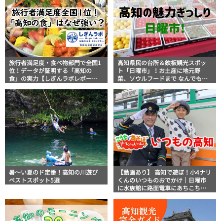
旅行者満足度・食べ物部門で全国1
高知県民の台所＆鉄板観光スポッ
位！データが証明する「高知の
ト「日曜市」！お土産に地元野
食」の実力【しぎんラボレポー
菜、ソウルフードまで なんでもそ
ト】
ろう高知の巨大街路市を徹底解
説！
暑～い夏のド定番！高知の川遊び
【動画あり】 高知で遊ぼ！小4ナリ
ベストスポット5選
くんのいつものおでかけ｜日曜市
に水族館に路面電車にあちこち巡
り