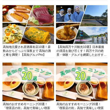
高知地元愛され居酒屋名店10選！昼
【高知四万十川観光10選】日本最後
飲みからどっぷり深夜まで 高知の酒
の清流を遊び尽くす！四万十川の絶
と肴を満喫！【高知グルメPro】
景・体験・グルメを網羅したおすすめ
ガイド
高知のおすすめモーニング20選！
高知のおすすめモーニング20選！
「喫茶店の街」高知で美味しい喫茶
「喫茶店の街」高知で美味しい喫茶