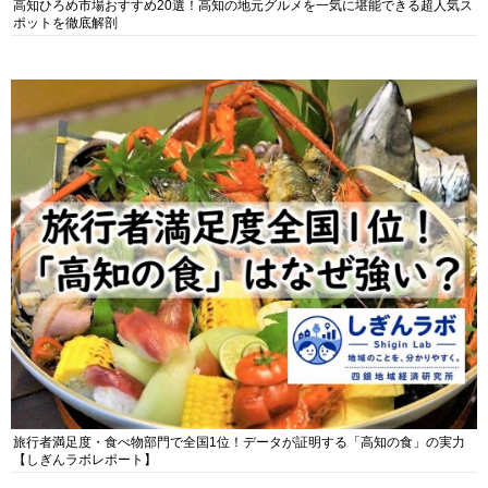
高知ひろめ市場おすすめ20選！高知の地元グルメを一気に堪能できる超人気ス
ポットを徹底解剖
旅行者満足度・食べ物部門で全国1位！データが証明する「高知の食」の実力
【しぎんラボレポート】