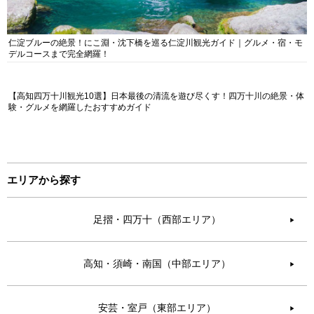
仁淀ブルーの絶景！にこ淵・沈下橋を巡る仁淀川観光ガイド｜グルメ・宿・モ
デルコースまで完全網羅！
【高知四万十川観光10選】日本最後の清流を遊び尽くす！四万十川の絶景・体
験・グルメを網羅したおすすめガイド
エリアから探す
足摺・四万十（西部エリア）
▶︎
高知・須崎・南国（中部エリア）
▶︎
安芸・室戸（東部エリア）
▶︎