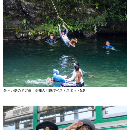
暑～い夏のド定番！高知の川遊びベストスポット5選