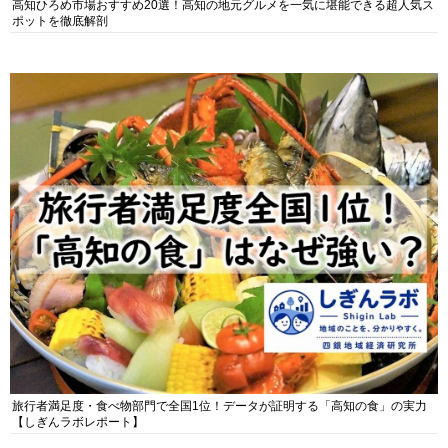
高知ひろめ市場おすすめ20選！高知の地元グルメを一気に堪能できる超人気ス
ポットを徹底解剖
旅行者満足度・食べ物部門で全国1位！データが証明する「高知の食」の実力
【しぎんラボレポート】