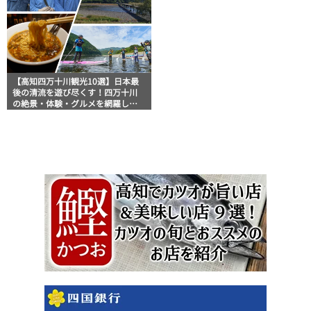
【高知四万十川観光10選】日本最
後の清流を遊び尽くす！四万十川
の絶景・体験・グルメを網羅した
おすすめガイド