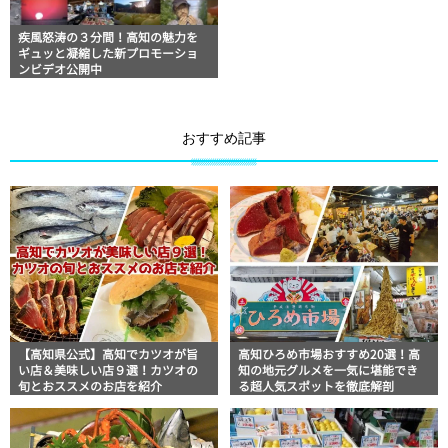
疾風怒涛の３分間！高知の魅力を
ギュッと凝縮した新プロモーショ
ンビデオ公開中
おすすめ記事
【高知県公式】高知でカツオが旨
高知ひろめ市場おすすめ20選！高
い店＆美味しい店９選！カツオの
知の地元グルメを一気に堪能でき
旬とおススメのお店を紹介
る超人気スポットを徹底解剖