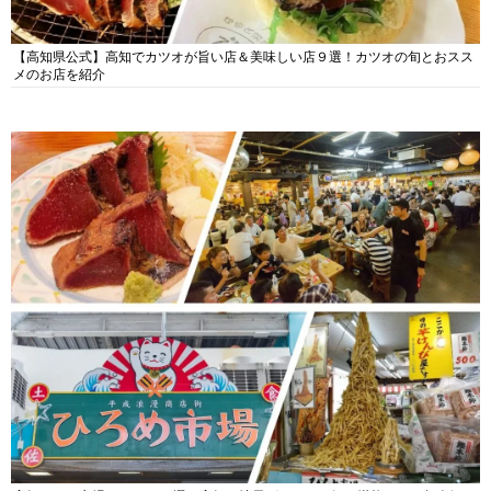
【高知県公式】高知でカツオが旨い店＆美味しい店９選！カツオの旬とおスス
メのお店を紹介