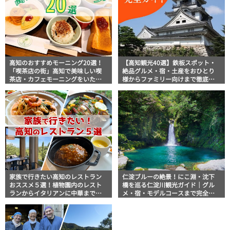
高知のおすすめモーニング20選！
【高知観光40選】鉄板スポット・
「喫茶店の街」高知で美味しい喫
絶品グルメ・宿・土産をおひとり
茶店・カフェモーニングをいただ
様からファミリー向けまで徹底解
きます！
説！
家族で行きたい高知のレストラン
仁淀ブルーの絶景！にこ淵・沈下
おススメ５選！植物園内のレスト
橋を巡る仁淀川観光ガイド｜グル
ランからイタリアンに中華まで楽
メ・宿・モデルコースまで完全網
しめる
羅！