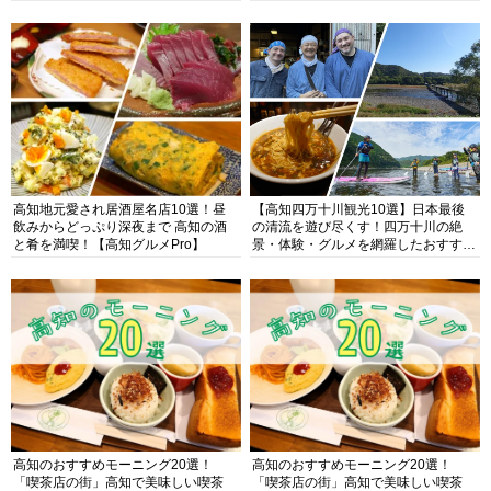
高知地元愛され居酒屋名店10選！昼
【高知四万十川観光10選】日本最後
飲みからどっぷり深夜まで 高知の酒
の清流を遊び尽くす！四万十川の絶
と肴を満喫！【高知グルメPro】
景・体験・グルメを網羅したおすすめ
ガイド
高知のおすすめモーニング20選！
高知のおすすめモーニング20選！
「喫茶店の街」高知で美味しい喫茶
「喫茶店の街」高知で美味しい喫茶