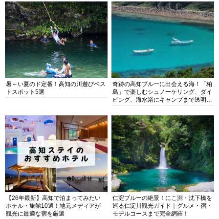
暑～い夏のド定番！高知の川遊びベス
奇跡の高知ブルーに出会える海！「柏
トスポット5選
島」で楽しむシュノーケリング、ダイ
ビング、海水浴にキャンプまで透明度
抜群の海の楽園を徹底紹介
【26年最新】高知で泊まってみたい
仁淀ブルーの絶景！にこ淵・沈下橋を
ホテル・旅館10選！地元メディアが
巡る仁淀川観光ガイド｜グルメ・宿・
観光に最適な宿を厳選
モデルコースまで完全網羅！