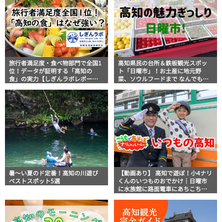
旅行者満足度・食べ物部門で全国1
高知県民の台所＆鉄板観光スポッ
位！データが証明する「高知の
ト「日曜市」！お土産に地元野
食」の実力【しぎんラボレポー
菜、ソウルフードまで なんでもそ
ト】
ろう高知の巨大街路市を徹底解
説！
暑～い夏のド定番！高知の川遊び
【動画あり】 高知で遊ぼ！小4ナリ
ベストスポット5選
くんのいつものおでかけ｜日曜市
に水族館に路面電車にあちこち巡
り