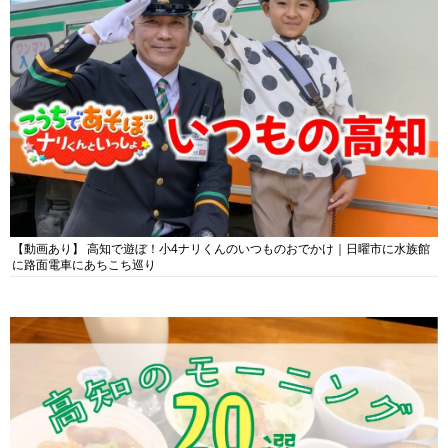
【動画あり】 高知で遊ぼ！小4ナリくんのいつものおでかけ｜日曜市に水族館
に路面電車にあちこち巡り