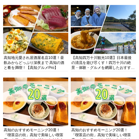
高知地元愛され居酒屋名店10選！昼
【高知四万十川観光10選】日本最後
飲みからどっぷり深夜まで 高知の酒
の清流を遊び尽くす！四万十川の絶
と肴を満喫！【高知グルメPro】
景・体験・グルメを網羅したおすすめ
ガイド
高知のおすすめモーニング20選！
高知のおすすめモーニング20選！
「喫茶店の街」高知で美味しい喫茶
「喫茶店の街」高知で美味しい喫茶