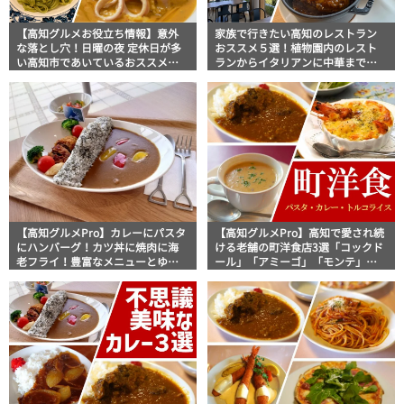
【高知グルメお役立ち情報】意外
家族で行きたい高知のレストラン
な落とし穴！日曜の夜 定休日が多
おススメ５選！植物園内のレスト
い高知市であいているおススメの
ランからイタリアンに中華まで楽
お店5選【イタリアン編】
しめる
【高知グルメPro】カレーにパスタ
【高知グルメPro】高知で愛され続
にハンバーグ！カツ丼に焼肉に海
ける老舗の町洋食店3選「コックド
老フライ！豊富なメニューとゆっ
ール」「アミーゴ」「モンテ」美
たり店内でファミリー使いにおス
食おじさんマッキー牧元の高知満
スメのお店5選！フードジャーナリ
腹日記セレクション
スト・マッキー牧元の高知満腹日
記セレクション