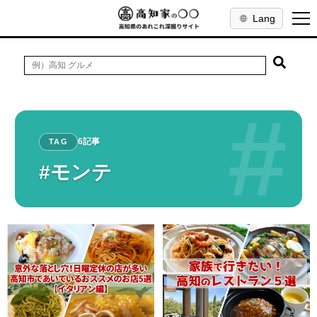
Lang
#
6記事
TAG
#モンテ