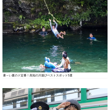
暑～い夏のド定番！高知の川遊びベストスポット5選