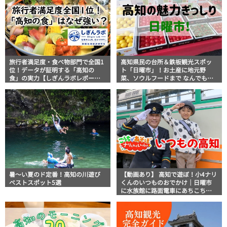
旅行者満足度・食べ物部門で全国1
高知県民の台所＆鉄板観光スポッ
位！データが証明する「高知の
ト「日曜市」！お土産に地元野
食」の実力【しぎんラボレポー
菜、ソウルフードまで なんでもそ
ト】
ろう高知の巨大街路市を徹底解
説！
暑～い夏のド定番！高知の川遊び
【動画あり】 高知で遊ぼ！小4ナリ
ベストスポット5選
くんのいつものおでかけ｜日曜市
に水族館に路面電車にあちこち巡
り