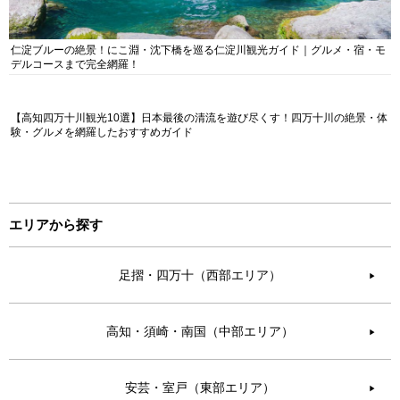
仁淀ブルーの絶景！にこ淵・沈下橋を巡る仁淀川観光ガイド｜グルメ・宿・モ
デルコースまで完全網羅！
【高知四万十川観光10選】日本最後の清流を遊び尽くす！四万十川の絶景・体
験・グルメを網羅したおすすめガイド
エリアから探す
足摺・四万十（西部エリア）
▶︎
高知・須崎・南国（中部エリア）
▶︎
安芸・室戸（東部エリア）
▶︎