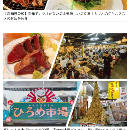
【高知県公式】高知でカツオが旨い店＆美味しい店９選！カツオの旬とおスス
メのお店を紹介