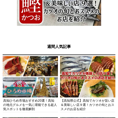
週間人気記事
高知ひろめ市場おすすめ20選！高知
【高知県公式】高知でカツオが旨い店
の地元グルメを一気に堪能できる超人
＆美味しい店９選！カツオの旬とおス
気スポットを徹底解剖
スメのお店を紹介