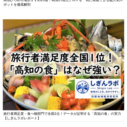
高知ひろめ市場おすすめ20選！高知の地元グルメを一気に堪能できる超人気ス
ポットを徹底解剖
旅行者満足度・食べ物部門で全国1位！データが証明する「高知の食」の実力
【しぎんラボレポート】