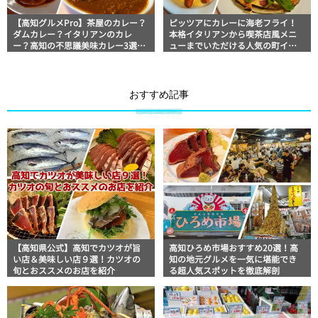
【高知グルメPro】茶屋のカレー？
ピッツアにカレーに海老フライ！
ダムカレー？イタリアンのカレ
本格イタリアンから喫茶店風メニ
ー？高知の不思議美味カレー3選
ューまでいただける人気の町イタ
「ドライブイン引地橋」「さめう
リアン「モンテ」美食おじさんマ
ら荘」「モンテ」美食おじさんマ
ッキー牧元の高知満腹日記
ッキー牧元の高知満腹日記セレク
ション
おすすめ記事
【高知県公式】高知でカツオが旨
高知ひろめ市場おすすめ20選！高
い店＆美味しい店９選！カツオの
知の地元グルメを一気に堪能でき
旬とおススメのお店を紹介
る超人気スポットを徹底解剖