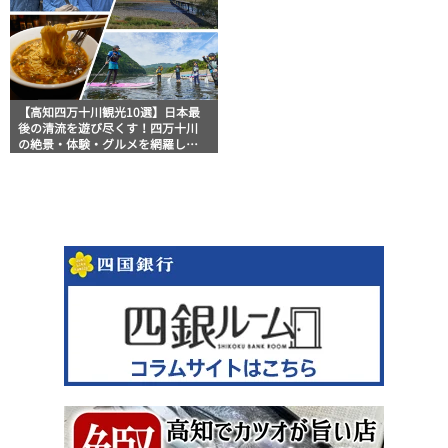
【高知四万十川観光10選】日本最
後の清流を遊び尽くす！四万十川
の絶景・体験・グルメを網羅した
おすすめガイド