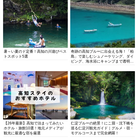
暑～い夏のド定番！高知の川遊びベス
奇跡の高知ブルーに出会える海！「柏
トスポット5選
島」で楽しむシュノーケリング、ダイ
ビング、海水浴にキャンプまで透明度
抜群の海の楽園を徹底紹介
【26年最新】高知で泊まってみたい
仁淀ブルーの絶景！にこ淵・沈下橋を
ホテル・旅館10選！地元メディアが
巡る仁淀川観光ガイド｜グルメ・宿・
観光に最適な宿を厳選
モデルコースまで完全網羅！