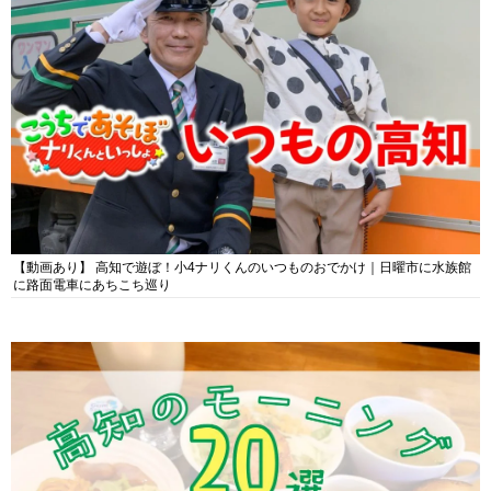
【動画あり】 高知で遊ぼ！小4ナリくんのいつものおでかけ｜日曜市に水族館
に路面電車にあちこち巡り