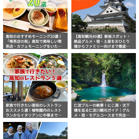
高知のおすすめモーニング20選！
【高知観光40選】鉄板スポット・
「喫茶店の街」高知で美味しい喫
絶品グルメ・宿・土産をおひとり
茶店・カフェモーニングをいただ
様からファミリー向けまで徹底解
きます！
説！
家族で行きたい高知のレストラン
仁淀ブルーの絶景！にこ淵・沈下
おススメ５選！植物園内のレスト
橋を巡る仁淀川観光ガイド｜グル
ランからイタリアンに中華まで楽
メ・宿・モデルコースまで完全網
しめる
羅！