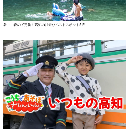
暑～い夏のド定番！高知の川遊びベストスポット5選