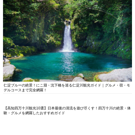
仁淀ブルーの絶景！にこ淵・沈下橋を巡る仁淀川観光ガイド｜グルメ・宿・モ
デルコースまで完全網羅！
【高知四万十川観光10選】日本最後の清流を遊び尽くす！四万十川の絶景・体
験・グルメを網羅したおすすめガイド