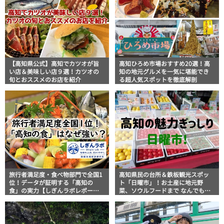
【高知県公式】高知でカツオが旨
高知ひろめ市場おすすめ20選！高
い店＆美味しい店９選！カツオの
知の地元グルメを一気に堪能でき
旬とおススメのお店を紹介
る超人気スポットを徹底解剖
旅行者満足度・食べ物部門で全国1
高知県民の台所＆鉄板観光スポッ
位！データが証明する「高知の
ト「日曜市」！お土産に地元野
食」の実力【しぎんラボレポー
菜、ソウルフードまで なんでもそ
ト】
ろう高知の巨大街路市を徹底解
説！