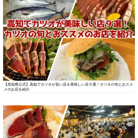
【高知県公式】高知でカツオが旨い店＆美味しい店９選！カツオの旬とおスス
メのお店を紹介