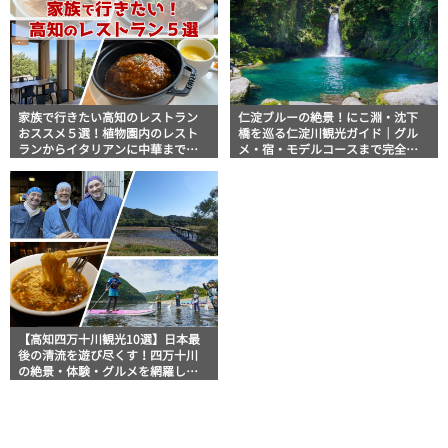
家族で行きたい高知のレストラン
仁淀ブルーの絶景！にこ淵・沈下
おススメ５選！植物園内のレスト
橋を巡る仁淀川観光ガイド｜グル
ランからイタリアンに中華まで楽
メ・宿・モデルコースまで完全網
しめる
羅！
【高知四万十川観光10選】日本最
後の清流を遊び尽くす！四万十川
の絶景・体験・グルメを網羅した
おすすめガイド