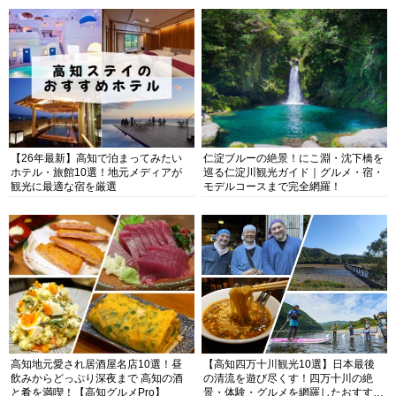
【26年最新】高知で泊まってみたい
仁淀ブルーの絶景！にこ淵・沈下橋を
ホテル・旅館10選！地元メディアが
巡る仁淀川観光ガイド｜グルメ・宿・
観光に最適な宿を厳選
モデルコースまで完全網羅！
高知地元愛され居酒屋名店10選！昼
【高知四万十川観光10選】日本最後
飲みからどっぷり深夜まで 高知の酒
の清流を遊び尽くす！四万十川の絶
と肴を満喫！【高知グルメPro】
景・体験・グルメを網羅したおすすめ