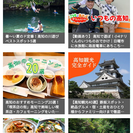
暑～い夏のド定番！高知の川遊び
【動画あり】 高知で遊ぼ！小4ナリ
ベストスポット5選
くんのいつものおでかけ｜日曜市
に水族館に路面電車にあちこち巡
り
高知のおすすめモーニング20選！
【高知観光40選】鉄板スポット・
「喫茶店の街」高知で美味しい喫
絶品グルメ・宿・土産をおひとり
茶店・カフェモーニングをいただ
様からファミリー向けまで徹底解
きます！
説！