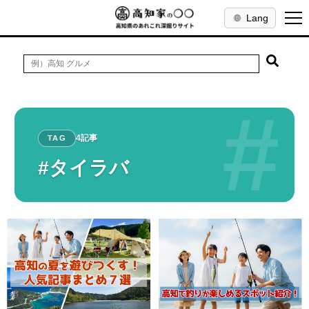
Lang
#
4記事
TAG
#タイラバ