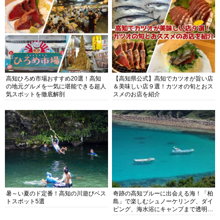
高知ひろめ市場おすすめ20選！高知
【高知県公式】高知でカツオが旨い店
の地元グルメを一気に堪能できる超人
＆美味しい店９選！カツオの旬とおス
気スポットを徹底解剖
スメのお店を紹介
暑～い夏のド定番！高知の川遊びベス
奇跡の高知ブルーに出会える海！「柏
トスポット5選
島」で楽しむシュノーケリング、ダイ
ビング、海水浴にキャンプまで透明度
抜群の海の楽園を徹底紹介