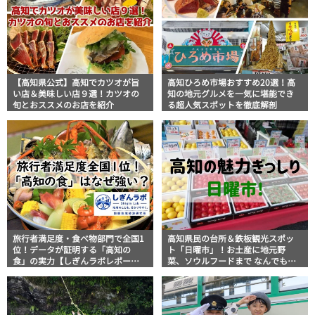
【高知県公式】高知でカツオが旨
高知ひろめ市場おすすめ20選！高
い店＆美味しい店９選！カツオの
知の地元グルメを一気に堪能でき
旬とおススメのお店を紹介
る超人気スポットを徹底解剖
旅行者満足度・食べ物部門で全国1
高知県民の台所＆鉄板観光スポッ
位！データが証明する「高知の
ト「日曜市」！お土産に地元野
食」の実力【しぎんラボレポー
菜、ソウルフードまで なんでもそ
ト】
ろう高知の巨大街路市を徹底解
説！