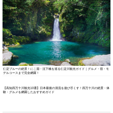
仁淀ブルーの絶景！にこ淵・沈下橋を巡る仁淀川観光ガイド｜グルメ・宿・モ
デルコースまで完全網羅！
【高知四万十川観光10選】日本最後の清流を遊び尽くす！四万十川の絶景・体
験・グルメを網羅したおすすめガイド