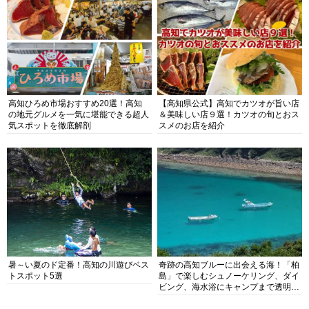
高知ひろめ市場おすすめ20選！高知
【高知県公式】高知でカツオが旨い店
の地元グルメを一気に堪能できる超人
＆美味しい店９選！カツオの旬とおス
気スポットを徹底解剖
スメのお店を紹介
暑～い夏のド定番！高知の川遊びベス
奇跡の高知ブルーに出会える海！「柏
トスポット5選
島」で楽しむシュノーケリング、ダイ
ビング、海水浴にキャンプまで透明度
抜群の海の楽園を徹底紹介