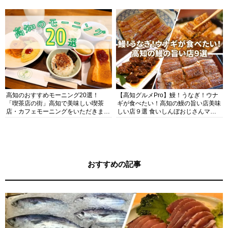
ガイド
高知のおすすめモーニング20選！
【高知グルメPro】鰻！うなぎ！ウナ
「喫茶店の街」高知で美味しい喫茶
ギが食べたい！高知の鰻の旨い店美味
店・カフェモーニングをいただきま
しい店９選 食いしんぼおじさんマッ
す！
キー牧元の高知満腹日記セレクション
おすすめの記事