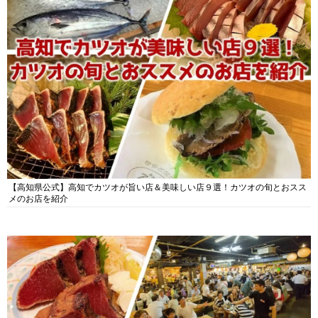
【高知県公式】高知でカツオが旨い店＆美味しい店９選！カツオの旬とおスス
メのお店を紹介