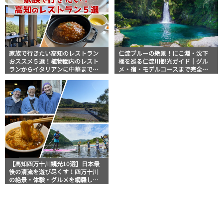
家族で行きたい高知のレストラン
仁淀ブルーの絶景！にこ淵・沈下
おススメ５選！植物園内のレスト
橋を巡る仁淀川観光ガイド｜グル
ランからイタリアンに中華まで楽
メ・宿・モデルコースまで完全網
しめる
羅！
【高知四万十川観光10選】日本最
後の清流を遊び尽くす！四万十川
の絶景・体験・グルメを網羅した
おすすめガイド