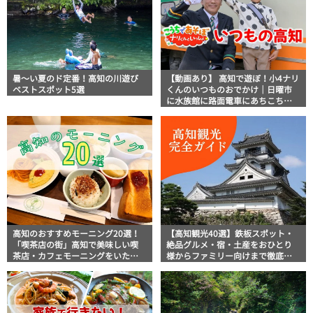
暑～い夏のド定番！高知の川遊び
【動画あり】 高知で遊ぼ！小4ナリ
ベストスポット5選
くんのいつものおでかけ｜日曜市
に水族館に路面電車にあちこち巡
り
高知のおすすめモーニング20選！
【高知観光40選】鉄板スポット・
「喫茶店の街」高知で美味しい喫
絶品グルメ・宿・土産をおひとり
茶店・カフェモーニングをいただ
様からファミリー向けまで徹底解
きます！
説！