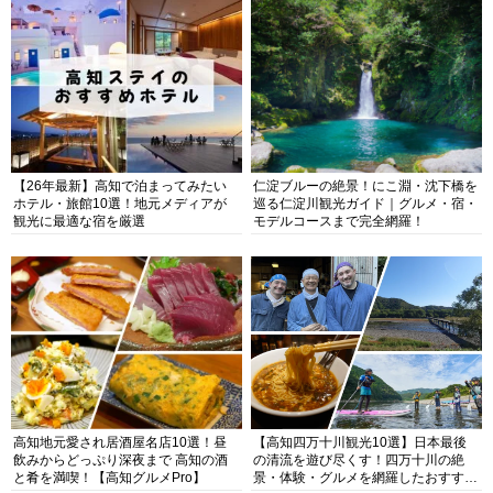
【26年最新】高知で泊まってみたい
仁淀ブルーの絶景！にこ淵・沈下橋を
ホテル・旅館10選！地元メディアが
巡る仁淀川観光ガイド｜グルメ・宿・
観光に最適な宿を厳選
モデルコースまで完全網羅！
高知地元愛され居酒屋名店10選！昼
【高知四万十川観光10選】日本最後
飲みからどっぷり深夜まで 高知の酒
の清流を遊び尽くす！四万十川の絶
と肴を満喫！【高知グルメPro】
景・体験・グルメを網羅したおすすめ