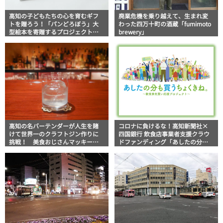
高知の子どもたちの心を育むギフ
廃業危機を乗り越えて、生まれ変
トを贈ろう！「パンどろぼう」大
わった四万十町の酒蔵「fumimoto
型絵本を寄贈するプロジェクトが
brewery」
進行中
高知の名バーテンダーが人生を賭
コロナに負けるな！高知新聞社×
けて世界一のクラフトジン作りに
四国銀行 飲食店事業者支援クラウ
挑戦！ 美食おじさんマッキー牧
ドファンディング「あしたの分も
元の高知満腹日記
買うちょくきね。～飲食券先買い
応援プロジェクト～」始動