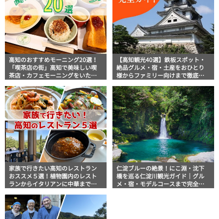
高知のおすすめモーニング20選！
【高知観光40選】鉄板スポット・
「喫茶店の街」高知で美味しい喫
絶品グルメ・宿・土産をおひとり
茶店・カフェモーニングをいただ
様からファミリー向けまで徹底解
きます！
説！
家族で行きたい高知のレストラン
仁淀ブルーの絶景！にこ淵・沈下
おススメ５選！植物園内のレスト
橋を巡る仁淀川観光ガイド｜グル
ランからイタリアンに中華まで楽
メ・宿・モデルコースまで完全網
しめる
羅！