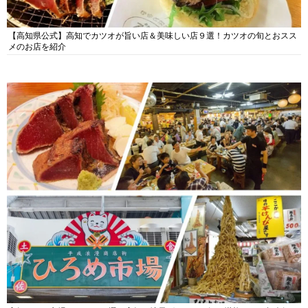
【高知県公式】高知でカツオが旨い店＆美味しい店９選！カツオの旬とおスス
メのお店を紹介