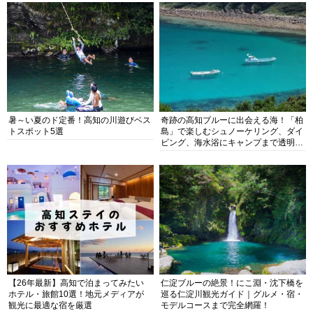
暑～い夏のド定番！高知の川遊びベス
奇跡の高知ブルーに出会える海！「柏
トスポット5選
島」で楽しむシュノーケリング、ダイ
ビング、海水浴にキャンプまで透明度
抜群の海の楽園を徹底紹介
【26年最新】高知で泊まってみたい
仁淀ブルーの絶景！にこ淵・沈下橋を
ホテル・旅館10選！地元メディアが
巡る仁淀川観光ガイド｜グルメ・宿・
観光に最適な宿を厳選
モデルコースまで完全網羅！