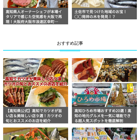
高知県人オーナーシェフが本場イ
土佐市で見つけた地域のお宝！
タリアで感じた空気感を大阪で再
◯◯発祥の木を発見！？
現！大阪府大阪市浪速区幸町
「Torattoria ALBERO」
おすすめ記事
【高知県公式】高知でカツオが旨
高知ひろめ市場おすすめ20選！高
い店＆美味しい店９選！カツオの
知の地元グルメを一気に堪能でき
旬とおススメのお店を紹介
る超人気スポットを徹底解剖