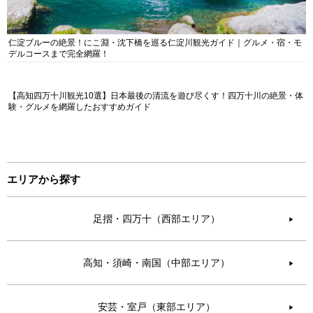
仁淀ブルーの絶景！にこ淵・沈下橋を巡る仁淀川観光ガイド｜グルメ・宿・モ
デルコースまで完全網羅！
【高知四万十川観光10選】日本最後の清流を遊び尽くす！四万十川の絶景・体
験・グルメを網羅したおすすめガイド
エリアから探す
足摺・四万十（西部エリア）
▶︎
高知・須崎・南国（中部エリア）
▶︎
安芸・室戸（東部エリア）
▶︎