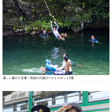
暑～い夏のド定番！高知の川遊びベストスポット5選