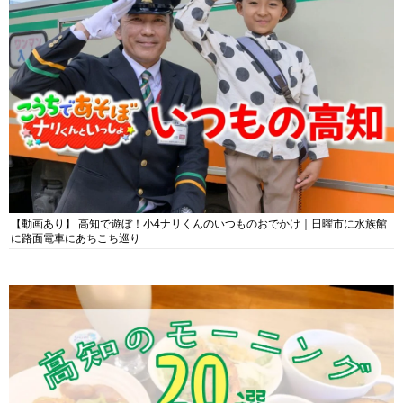
【動画あり】 高知で遊ぼ！小4ナリくんのいつものおでかけ｜日曜市に水族館
に路面電車にあちこち巡り