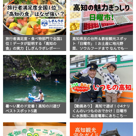
旅行者満足度・食べ物部門で全国1
高知県民の台所＆鉄板観光スポッ
位！データが証明する「高知の
ト「日曜市」！お土産に地元野
食」の実力【しぎんラボレポー
菜、ソウルフードまで なんでもそ
ト】
ろう高知の巨大街路市を徹底解
説！
暑～い夏のド定番！高知の川遊び
【動画あり】 高知で遊ぼ！小4ナリ
ベストスポット5選
くんのいつものおでかけ｜日曜市
に水族館に路面電車にあちこち巡
り