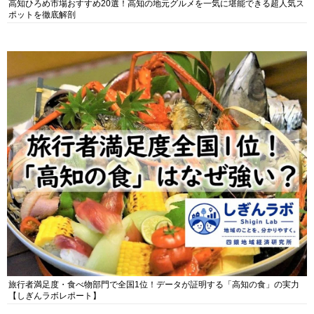
高知ひろめ市場おすすめ20選！高知の地元グルメを一気に堪能できる超人気ス
ポットを徹底解剖
旅行者満足度・食べ物部門で全国1位！データが証明する「高知の食」の実力
【しぎんラボレポート】