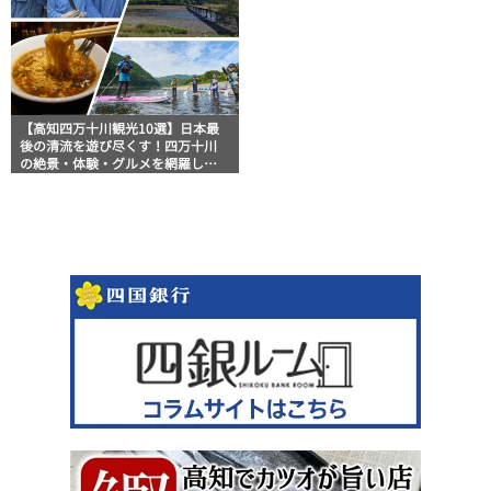
【高知四万十川観光10選】日本最
後の清流を遊び尽くす！四万十川
の絶景・体験・グルメを網羅した
おすすめガイド