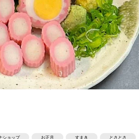
ナショップ
お正月
すまき
とさとさ