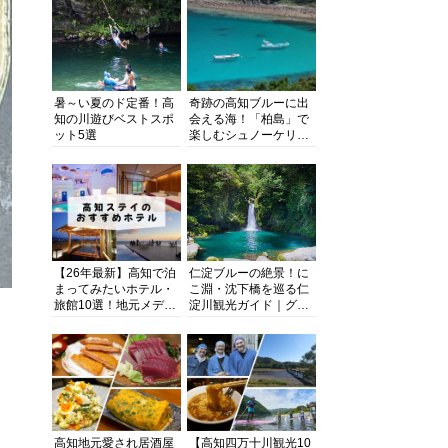
暑～い夏のド定番！高
奇跡の高知ブルーに出
知の川遊びベストスポ
会える海！「柏島」で
ット5選
楽しむシュノーケリン
グ、ダイビング、海水
浴にキャンプまで透明
度抜群の海の楽園を徹
底紹介
【26年最新】高知で泊
仁淀ブルーの絶景！に
まってみたいホテル・
こ淵・沈下橋を巡る仁
旅館10選！地元メディ
淀川観光ガイド｜グル
アが観光に最適な宿を
メ・宿・モデルコース
厳選
まで完全網羅！
高知地元愛され居酒屋
【高知四万十川観光10