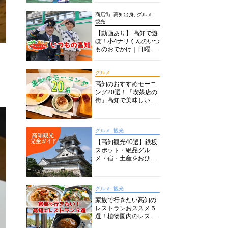
商店街, 高知出身, グルメ,
観光
【動画あり】 高知で遊
ぼ！小4ナリくんのいつ
ものおでかけ｜日曜市
に水族館に路面電車に
あちこち巡り
グルメ
高知のおすすめモーニ
ング20選！「喫茶店の
街」高知で美味しい喫
茶店・カフェモーニン
グをいただきます！
グルメ, 観光
【高知観光40選】鉄板
スポット・絶品グル
メ・宿・土産をおひと
り様からファミリー向
けまで徹底解説！
グルメ, 観光
家族で行きたい高知の
レストランおススメ５
選！植物園内のレスト
ランからイタリアンに