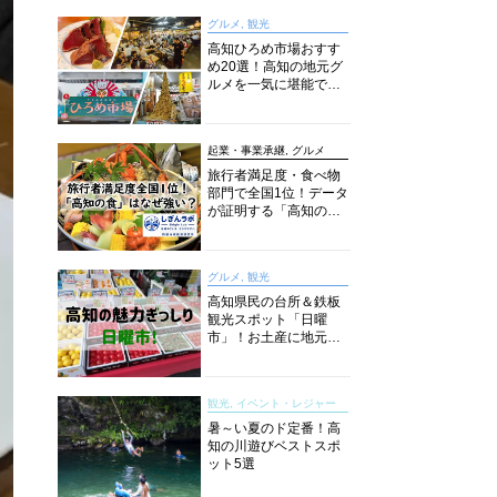
グルメ, 観光
高知ひろめ市場おすす
め20選！高知の地元グ
ルメを一気に堪能でき
る超人気スポットを徹
底解剖
起業・事業承継, グルメ
旅行者満足度・食べ物
部門で全国1位！データ
が証明する「高知の
食」の実力【しぎんラ
ボレポート】
グルメ, 観光
高知県民の台所＆鉄板
観光スポット「日曜
市」！お土産に地元野
菜、ソウルフードまで
なんでもそろう高知の
巨大街路市を徹底解
観光, イベント・レジャー
説！
暑～い夏のド定番！高
知の川遊びベストスポ
ット5選