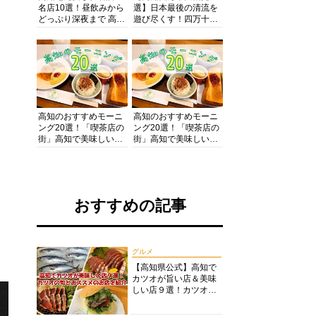
名店10選！昼飲みから
選】日本最後の清流を
どっぷり深夜まで 高知
遊び尽くす！四万十川
の酒と肴を満喫！【高
の絶景・体験・グルメ
知グルメPro】
を網羅したおすすめガ
イド
高知のおすすめモーニ
高知のおすすめモーニ
ング20選！「喫茶店の
ング20選！「喫茶店の
街」高知で美味しい喫
街」高知で美味しい喫
茶店・カフェモーニン
茶店・カフェモーニン
グをいただきます！
グをいただきます！
おすすめの記事
グルメ
【高知県公式】高知で
カツオが旨い店＆美味
しい店９選！カツオの
旬とおススメのお店を
紹介