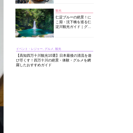
中華まで楽しめる
観光
仁淀ブルーの絶景！に
こ淵・沈下橋を巡る仁
淀川観光ガイド｜グル
メ・宿・モデルコース
まで完全網羅！
イベント・レジャー, グルメ, 観光
【高知四万十川観光10選】日本最後の清流を遊
び尽くす！四万十川の絶景・体験・グルメを網
羅したおすすめガイド