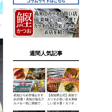
す。
週間人気記事
高知ひろめ市場おすす
【高知県公式】高知で
め20選！高知の地元グ
カツオが旨い店＆美味
ルメを一気に堪能でき
しい店９選！カツオの
る超人気スポットを徹
旬とおススメのお店を
底解剖
紹介