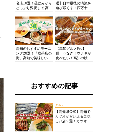
名店10選！昼飲みから
選】日本最後の清流を
どっぷり深夜まで 高知
遊び尽くす！四万十川
の酒と肴を満喫！【高
の絶景・体験・グルメ
知グルメPro】
を網羅したおすすめガ
イド
介
高知のおすすめモーニ
【高知グルメPro】
ング20選！「喫茶店の
鰻！うなぎ！ウナギが
街」高知で美味しい喫
食べたい！高知の鰻の
茶店・カフェモーニン
旨い店美味しい店９選
グをいただきます！
食いしんぼおじさんマ
ッキー牧元の高知満腹
日記セレクション
おすすめの記事
グルメ
【高知県公式】高知で
カツオが旨い店＆美味
しい店９選！カツオの
旬とおススメのお店を
紹介