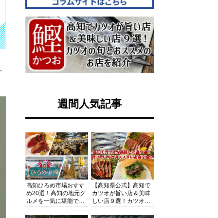
す。
週間人気記事
高知ひろめ市場おすす
【高知県公式】高知で
め20選！高知の地元グ
カツオが旨い店＆美味
ルメを一気に堪能でき
しい店９選！カツオの
る超人気スポットを徹
旬とおススメのお店を
底解剖
紹介