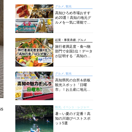
グルメ, 観光
高知ひろめ市場おすす
め20選！高知の地元グ
ルメを一気に堪能でき
る超人気スポットを徹
底解剖
起業・事業承継, グルメ
旅行者満足度・食べ物
部門で全国1位！データ
が証明する「高知の
食」の実力【しぎんラ
ボレポート】
グルメ, 観光
高知県民の台所＆鉄板
観光スポット「日曜
市」！お土産に地元野
菜、ソウルフードまで
なんでもそろう高知の
巨大街路市を徹底解
観光, イベント・レジャー
説！
s
暑～い夏のド定番！高
知の川遊びベストスポ
ット5選