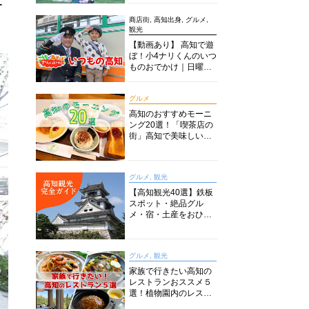
ー
商店街, 高知出身, グルメ,
観光
【動画あり】 高知で遊
ぼ！小4ナリくんのいつ
ものおでかけ｜日曜市
に水族館に路面電車に
あちこち巡り
グルメ
高知のおすすめモーニ
ング20選！「喫茶店の
街」高知で美味しい喫
茶店・カフェモーニン
グをいただきます！
グルメ, 観光
【高知観光40選】鉄板
スポット・絶品グル
メ・宿・土産をおひと
り様からファミリー向
けまで徹底解説！
グルメ, 観光
家族で行きたい高知の
レストランおススメ５
選！植物園内のレスト
ランからイタリアンに