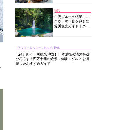
中華まで楽しめる
観光
仁淀ブルーの絶景！に
こ淵・沈下橋を巡る仁
淀川観光ガイド｜グル
メ・宿・モデルコース
まで完全網羅！
イベント・レジャー, グルメ, 観光
【高知四万十川観光10選】日本最後の清流を遊
び尽くす！四万十川の絶景・体験・グルメを網
羅したおすすめガイド
す