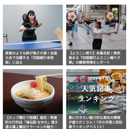
家族のような絆が強さの源！全国
【よさこい祭り】本番目前！熱気
大会で活躍する「四国銀行卓球
高まる『四国銀行よさこい踊り子
部」に迫る
隊』の練習現場をレポート
【カップ麺化で話題】高知・帯屋
夏に行きたい魅力的な高知の情報
町の行列店「塩伝説 なゆた」透き
が盛りだくさん！7月の月間人気記
通る極上鯛出汁ラーメンの魅力を
事ランキングベスト5！