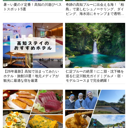
暑～い夏のド定番！高知の川遊びベス
奇跡の高知ブルーに出会える海！「柏
トスポット5選
島」で楽しむシュノーケリング、ダイ
ビング、海水浴にキャンプまで透明度
抜群の海の楽園を徹底紹介
【26年最新】高知で泊まってみたい
仁淀ブルーの絶景！にこ淵・沈下橋を
ホテル・旅館10選！地元メディアが
巡る仁淀川観光ガイド｜グルメ・宿・
観光に最適な宿を厳選
モデルコースまで完全網羅！