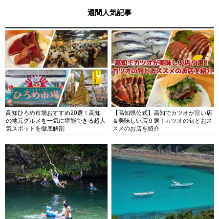
週間人気記事
高知ひろめ市場おすすめ20選！高知
【高知県公式】高知でカツオが旨い店
の地元グルメを一気に堪能できる超人
＆美味しい店９選！カツオの旬とおス
気スポットを徹底解剖
スメのお店を紹介