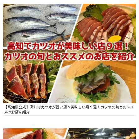
【高知県公式】高知でカツオが旨い店＆美味しい店９選！カツオの旬とおスス
メのお店を紹介