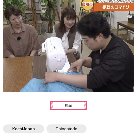
観光
KochiJapan
Thingstodo