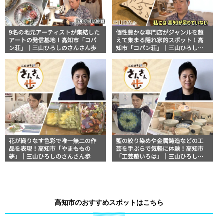
9名の地元アーティストが集結した
個性豊かな専門店がジャンルを超
アートの発信基地！高知市「コパ
えて集まる隠れ家的スポット！高
ン荘」｜三山ひろしのさんさん歩
知市「コパン荘」｜三山ひろしの
さんさん歩
花が織りなす色彩で唯一無二の作
藍の絞り染めや金属鋳造などの工
品を表現！高知市「やまももの
芸を手ぶらで気軽に体験！高知市
夢」｜三山ひろしのさんさん歩
「工芸塾いろは」｜三山ひろしの
さんさん歩
高知市のおすすめスポットはこちら