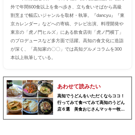
外で年間600食以上を食べ歩き、立ち食いそばから高級
割烹まで幅広いジャンルを取材・執筆。『dancyu』『東
京カレンダー』などへの寄稿、テレビ出演、料理開発や
東京の「虎ノ門ヒルズ」にある飲食店街「虎ノ門横丁」
のプロデュースなど多方面で活躍。高知の食文化に造詣
が深く、「高知家の〇〇」では高知グルメコラムを300
本以上執筆している。
あわせて読みたい
高知でうどんをいただくならココ！
行ってみて食べてみて高知のうどん
店６選 美食おじさんマッキー牧元
セレクション