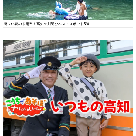
暑～い夏のド定番！高知の川遊びベストスポット5選