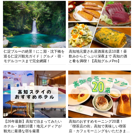
仁淀ブルーの絶景！にこ淵・沈下橋を
高知地元愛され居酒屋名店10選！昼
巡る仁淀川観光ガイド｜グルメ・宿・
飲みからどっぷり深夜まで 高知の酒
モデルコースまで完全網羅！
と肴を満喫！【高知グルメPro】
【26年最新】高知で泊まってみたい
高知のおすすめモーニング20選！
ホテル・旅館10選！地元メディアが
「喫茶店の街」高知で美味しい喫茶
観光に最適な宿を厳選
店・カフェモーニングをいただきま