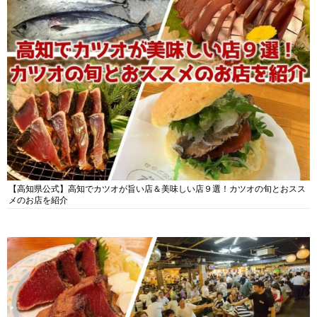
【高知県公式】高知でカツオが旨い店＆美味しい店９選！カツオの旬とおスス
メのお店を紹介