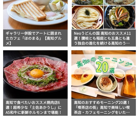
ギャラリー併設でアートに囲まれ
Neoうどんの国 高知のおススメ11
たカフェ「ほのまる」【高知グル
選！讃岐とも稲庭とも五島とも違
メ】
う独自の進化を続ける高知のうど
ん
高知で食べたいおススメ焼肉店6
高知のおすすめモーニング20選！
選！超希少な「土佐あかうし」に
「喫茶店の街」高知で美味しい喫
A5和牛に新鮮ホルモンまで堪能！
茶店・カフェモーニングをいただ
きます！