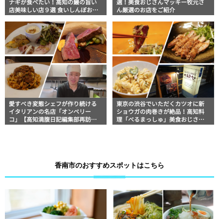
ナギが食べたい！高知の鰻の旨い
選！美食おじさんマッキー牧元さ
店美味しい店９選 食いしんぼおじ
ん厳選のお店をご紹介
さんマッキー牧元の高知満腹日記
セレクション
愛すべき変態シェフが作り続ける
東京の渋谷でいただくカツオに新
イタリアンの名店「オンベリー
ショウガの肉巻きが絶品！高知料
コ」【高知満腹日記編集部再訪
理「べるまっしゅ」美食おじさん
編】
マッキー牧元の高知満腹日記【高
知グルメPro】
香南市のおすすめスポットはこちら