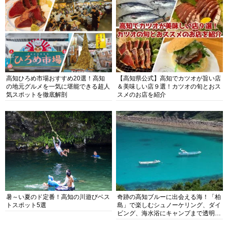
高知ひろめ市場おすすめ20選！高知
【高知県公式】高知でカツオが旨い店
の地元グルメを一気に堪能できる超人
＆美味しい店９選！カツオの旬とおス
気スポットを徹底解剖
スメのお店を紹介
暑～い夏のド定番！高知の川遊びベス
奇跡の高知ブルーに出会える海！「柏
トスポット5選
島」で楽しむシュノーケリング、ダイ
ビング、海水浴にキャンプまで透明度
抜群の海の楽園を徹底紹介