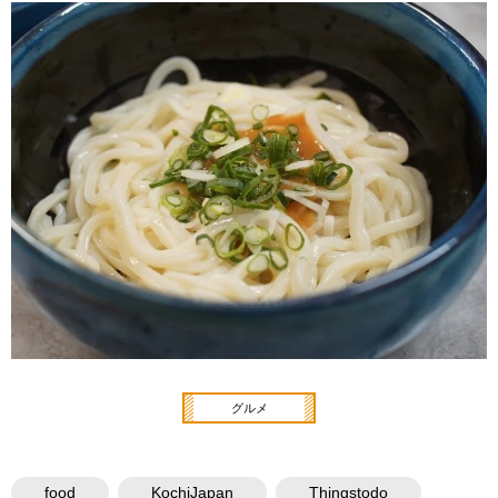
グルメ
food
KochiJapan
Thingstodo