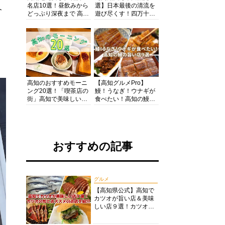
名店10選！昼飲みから
選】日本最後の清流を
介
どっぷり深夜まで 高知
遊び尽くす！四万十川
の酒と肴を満喫！【高
の絶景・体験・グルメ
知グルメPro】
を網羅したおすすめガ
イド
高知のおすすめモーニ
【高知グルメPro】
ング20選！「喫茶店の
鰻！うなぎ！ウナギが
街」高知で美味しい喫
食べたい！高知の鰻の
茶店・カフェモーニン
旨い店美味しい店９選
グをいただきます！
食いしんぼおじさんマ
ッキー牧元の高知満腹
日記セレクション
おすすめの記事
グルメ
【高知県公式】高知で
カツオが旨い店＆美味
しい店９選！カツオの
旬とおススメのお店を
紹介