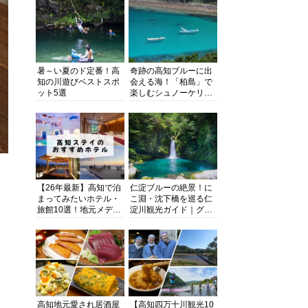
暑～い夏のド定番！高
奇跡の高知ブルーに出
知の川遊びベストスポ
会える海！「柏島」で
ット5選
楽しむシュノーケリン
グ、ダイビング、海水
浴にキャンプまで透明
度抜群の海の楽園を徹
底紹介
【26年最新】高知で泊
仁淀ブルーの絶景！に
まってみたいホテル・
こ淵・沈下橋を巡る仁
旅館10選！地元メディ
淀川観光ガイド｜グル
アが観光に最適な宿を
メ・宿・モデルコース
厳選
まで完全網羅！
高知地元愛され居酒屋
【高知四万十川観光10