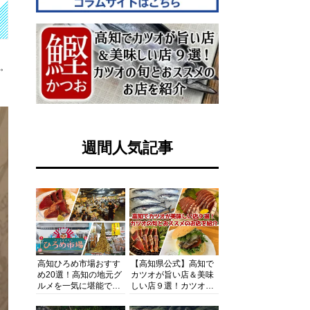
す。
週間人気記事
高知ひろめ市場おすす
【高知県公式】高知で
め20選！高知の地元グ
カツオが旨い店＆美味
ルメを一気に堪能でき
しい店９選！カツオの
る超人気スポットを徹
旬とおススメのお店を
底解剖
紹介