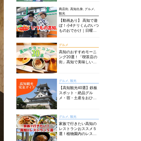
商店街, 高知出身, グルメ,
観光
【動画あり】 高知で遊
ぼ！小4ナリくんのいつ
ものおでかけ｜日曜市
に水族館に路面電車に
あちこち巡り
グルメ
高知のおすすめモーニ
ング20選！「喫茶店の
街」高知で美味しい喫
茶店・カフェモーニン
グをいただきます！
グルメ, 観光
【高知観光40選】鉄板
スポット・絶品グル
メ・宿・土産をおひと
り様からファミリー向
けまで徹底解説！
グルメ, 観光
家族で行きたい高知の
レストランおススメ５
選！植物園内のレスト
ランからイタリアンに