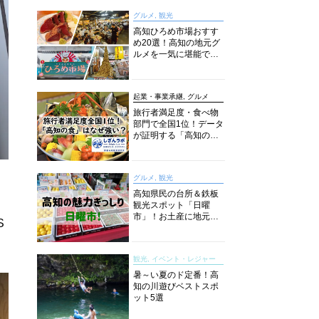
グルメ, 観光
高知ひろめ市場おすす
め20選！高知の地元グ
ルメを一気に堪能でき
る超人気スポットを徹
底解剖
起業・事業承継, グルメ
旅行者満足度・食べ物
部門で全国1位！データ
が証明する「高知の
食」の実力【しぎんラ
ボレポート】
グルメ, 観光
高知県民の台所＆鉄板
観光スポット「日曜
市」！お土産に地元野
S
菜、ソウルフードまで
なんでもそろう高知の
巨大街路市を徹底解
観光, イベント・レジャー
説！
暑～い夏のド定番！高
知の川遊びベストスポ
ット5選