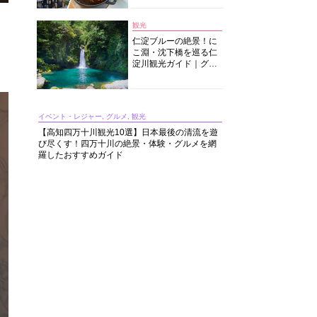
中華まで楽しめる
観光
仁淀ブルーの絶景！に
こ淵・沈下橋を巡る仁
淀川観光ガイド｜グル
メ・宿・モデルコース
まで完全網羅！
イベント・レジャー, グルメ, 観光
【高知四万十川観光10選】日本最後の清流を遊
び尽くす！四万十川の絶景・体験・グルメを網
羅したおすすめガイド