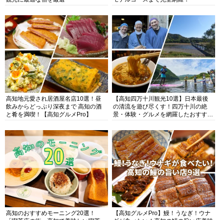
高知地元愛され居酒屋名店10選！昼
【高知四万十川観光10選】日本最後
飲みからどっぷり深夜まで 高知の酒
の清流を遊び尽くす！四万十川の絶
と肴を満喫！【高知グルメPro】
景・体験・グルメを網羅したおすすめ
ガイド
高知のおすすめモーニング20選！
【高知グルメPro】鰻！うなぎ！ウナ