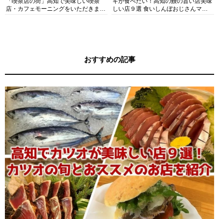
「喫茶店の街」高知で美味しい喫茶
ギが食べたい！高知の鰻の旨い店美味
店・カフェモーニングをいただきま
しい店９選 食いしんぼおじさんマッ
す！
キー牧元の高知満腹日記セレクション
おすすめの記事