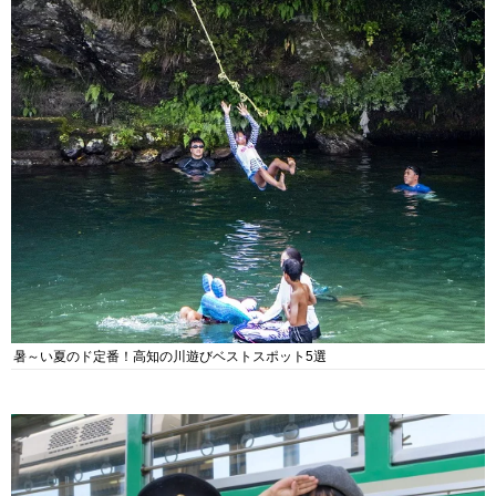
暑～い夏のド定番！高知の川遊びベストスポット5選