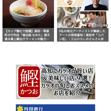
【カップ麺化で話題】高知・帯屋
9名の地元アーティストが集結した
町の行列店「塩伝説 なゆた」透き
アートの発信基地！高知市「コパ
通る極上鯛出汁ラーメンの魅力を
ン荘」｜三山ひろしのさんさん歩
徹底解剖 ｜ほっとこうちオススメ
情報