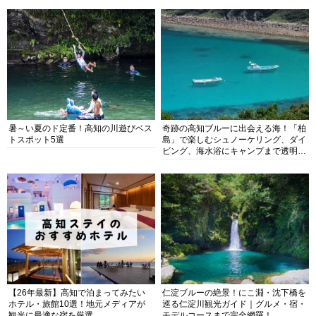
暑～い夏のド定番！高知の川遊びベス
奇跡の高知ブルーに出会える海！「柏
トスポット5選
島」で楽しむシュノーケリング、ダイ
ビング、海水浴にキャンプまで透明度
抜群の海の楽園を徹底紹介
【26年最新】高知で泊まってみたい
仁淀ブルーの絶景！にこ淵・沈下橋を
ホテル・旅館10選！地元メディアが
巡る仁淀川観光ガイド｜グルメ・宿・
観光に最適な宿を厳選
モデルコースまで完全網羅！