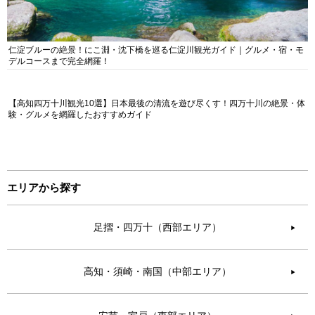
仁淀ブルーの絶景！にこ淵・沈下橋を巡る仁淀川観光ガイド｜グルメ・宿・モ
デルコースまで完全網羅！
【高知四万十川観光10選】日本最後の清流を遊び尽くす！四万十川の絶景・体
験・グルメを網羅したおすすめガイド
エリアから探す
足摺・四万十（西部エリア）
▶︎
高知・須崎・南国（中部エリア）
▶︎