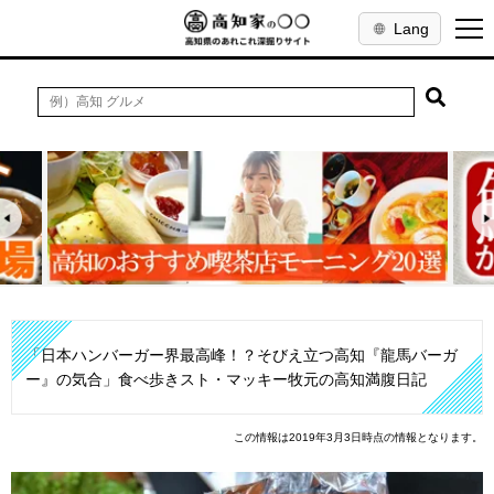
Lang
「日本ハンバーガー界最高峰！？そびえ立つ高知『龍馬バーガ
ー』の気合」食べ歩きスト・マッキー牧元の高知満腹日記
この情報は2019年3月3日時点の情報となります。