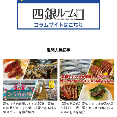
週間人気記事
高知ひろめ市場おすすめ20選！高知
【高知県公式】高知でカツオが旨い店
の地元グルメを一気に堪能できる超人
＆美味しい店９選！カツオの旬とおス
気スポットを徹底解剖
スメのお店を紹介