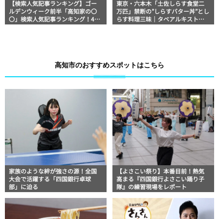
【検索人気記事ランキング】ゴー
東京・六本木「土佐しらす食堂二
ルデンウィーク前半「高知家の〇
万匹」禁断の”しらすバター丼”とし
〇」検索人気記事ランキング！4月
らす料理三昧｜タベアルキスト・
29日～5月4日
マッキー牧元の高知満腹日記【高
知グルメPro】
高知市のおすすめスポットはこちら
家族のような絆が強さの源！全国
【よさこい祭り】本番目前！熱気
大会で活躍する「四国銀行卓球
高まる『四国銀行よさこい踊り子
部」に迫る
隊』の練習現場をレポート