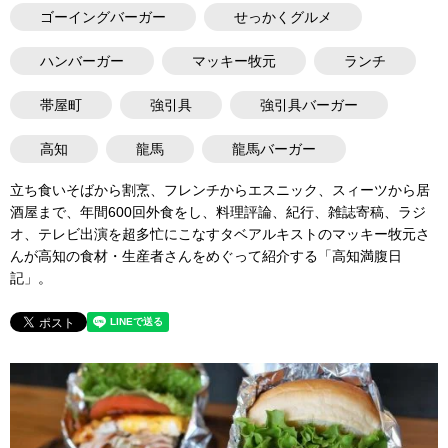
ゴーイングバーガー
せっかくグルメ
ハンバーガー
マッキー牧元
ランチ
帯屋町
強引具
強引具バーガー
高知
龍馬
龍馬バーガー
立ち食いそばから割烹、フレンチからエスニック、スィーツから居
酒屋まで、年間600回外食をし、料理評論、紀行、雑誌寄稿、ラジ
オ、テレビ出演を超多忙にこなすタベアルキストのマッキー牧元さ
んが高知の食材・生産者さんをめぐって紹介する「高知満腹日
記」。