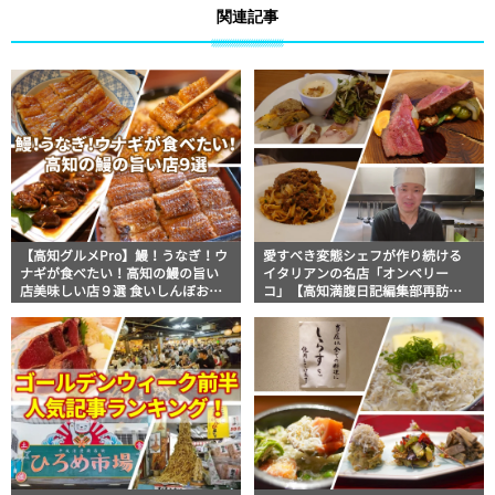
関連記事
【高知グルメPro】鰻！うなぎ！ウ
愛すべき変態シェフが作り続ける
ナギが食べたい！高知の鰻の旨い
イタリアンの名店「オンベリー
店美味しい店９選 食いしんぼおじ
コ」【高知満腹日記編集部再訪
さんマッキー牧元の高知満腹日記
編】
セレクション