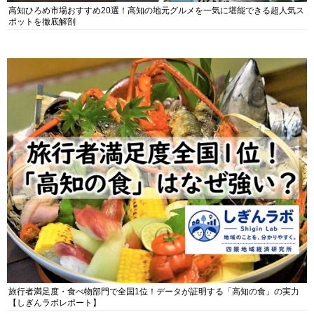
高知ひろめ市場おすすめ20選！高知の地元グルメを一気に堪能できる超人気ス
ポットを徹底解剖
旅行者満足度・食べ物部門で全国1位！データが証明する「高知の食」の実力
【しぎんラボレポート】