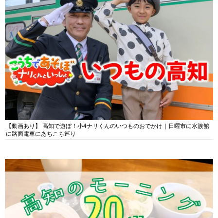
【動画あり】 高知で遊ぼ！小4ナリくんのいつものおでかけ｜日曜市に水族館
に路面電車にあちこち巡り