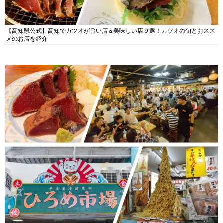
【高知県公式】高知でカツオが旨い店＆美味しい店９選！カツオの旬とおスス
メのお店を紹介