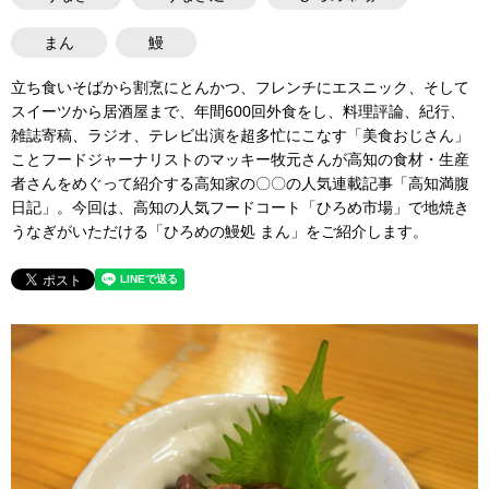
まん
鰻
立ち食いそばから割烹にとんかつ、フレンチにエスニック、そして
スイーツから居酒屋まで、年間600回外食をし、料理評論、紀行、
雑誌寄稿、ラジオ、テレビ出演を超多忙にこなす「美食おじさん」
ことフードジャーナリストのマッキー牧元さんが高知の食材・生産
者さんをめぐって紹介する高知家の〇〇の人気連載記事「高知満腹
日記」。今回は、高知の人気フードコート「ひろめ市場」で地焼き
うなぎがいただける「ひろめの鰻処 まん」をご紹介します。