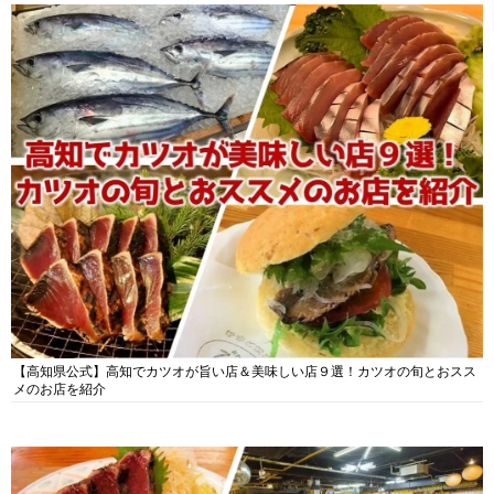
【高知県公式】高知でカツオが旨い店＆美味しい店９選！カツオの旬とおスス
メのお店を紹介