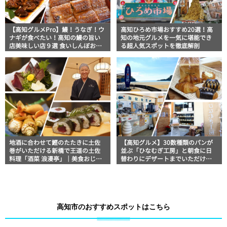
【高知グルメPro】鰻！うなぎ！ウ
高知ひろめ市場おすすめ20選！高
ナギが食べたい！高知の鰻の旨い
知の地元グルメを一気に堪能でき
店美味しい店９選 食いしんぼおじ
る超人気スポットを徹底解剖
さんマッキー牧元の高知満腹日記
セレクション
地酒に合わせて鰹のたたきに土佐
【高知グルメ】30数種類のパンが
巻がいただける新橋で王道の土佐
並ぶ「ひなむぎ工房」と朝食に日
料理「酒菜 浪漫亭」｜美食おじさ
替わりにデザートまでいただける
んマッキー牧元の高知満腹日記
「道の駅 東洋町」
【高知家グルメPro】
高知市のおすすめスポットはこちら