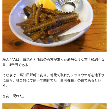
頼んだのは、白焼きと蒲焼の両方が乗った豪勢なうな重「横綱うな
重」4千円である。
うなぎは、高知田野町にあり、地元で取れたシラスウナギを地下水
に放ち、独自餌にて約一年間育てた「西岡養鰻」の鰻であるとい
う。
さあ、現れた。