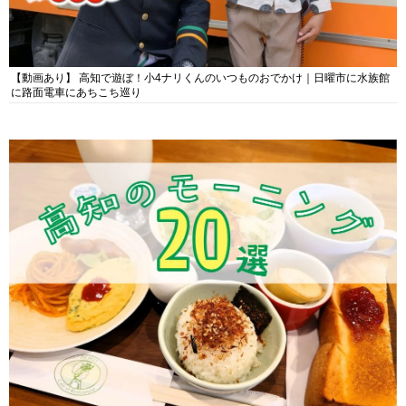
【動画あり】 高知で遊ぼ！小4ナリくんのいつものおでかけ｜日曜市に水族館
に路面電車にあちこち巡り