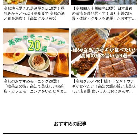
高知地元愛され居酒屋名店10選！昼
【高知四万十川観光10選】日本最後
飲みからどっぷり深夜まで 高知の酒
の清流を遊び尽くす！四万十川の絶
と肴を満喫！【高知グルメPro】
景・体験・グルメを網羅したおすすめ
ガイド
高知のおすすめモーニング20選！
【高知グルメPro】鰻！うなぎ！ウナ
「喫茶店の街」高知で美味しい喫茶
ギが食べたい！高知の鰻の旨い店美味
店・カフェモーニングをいただきま
しい店９選 食いしんぼおじさんマッ
す！
キー牧元の高知満腹日記セレクション
おすすめの記事