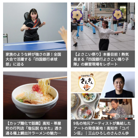
家族のような絆が強さの源！全国
【よさこい祭り】本番目前！熱気
大会で活躍する「四国銀行卓球
高まる『四国銀行よさこい踊り子
部」に迫る
隊』の練習現場をレポート
【カップ麺化で話題】高知・帯屋
9名の地元アーティストが集結した
町の行列店「塩伝説 なゆた」透き
アートの発信基地！高知市「コパ
通る極上鯛出汁ラーメンの魅力を
ン荘」｜三山ひろしのさんさん歩