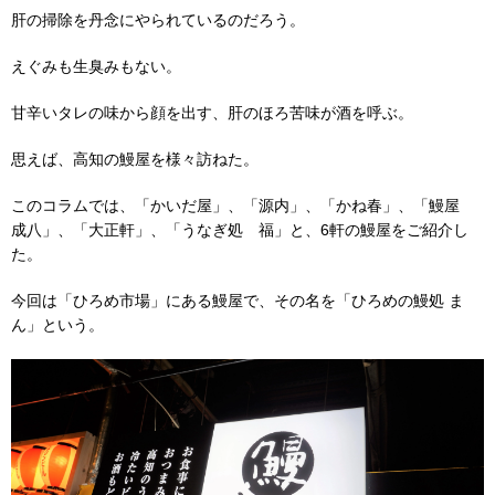
肝の掃除を丹念にやられているのだろう。
えぐみも生臭みもない。
甘辛いタレの味から顔を出す、肝のほろ苦味が酒を呼ぶ。
思えば、高知の鰻屋を様々訪ねた。
このコラムでは、「かいだ屋」、「源内」、「かね春」、「鰻屋
成八」、「大正軒」、「うなぎ処 福」と、6軒の鰻屋をご紹介し
た。
今回は「ひろめ市場」にある鰻屋で、その名を「ひろめの鰻処 ま
ん」という。