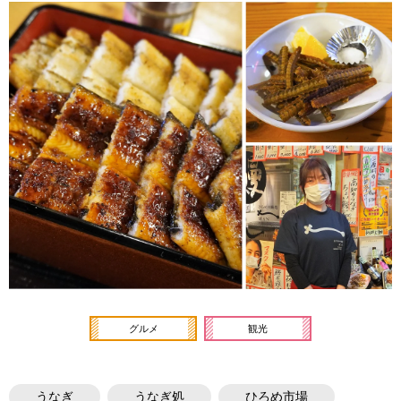
グルメ
観光
うなぎ
うなぎ処
ひろめ市場