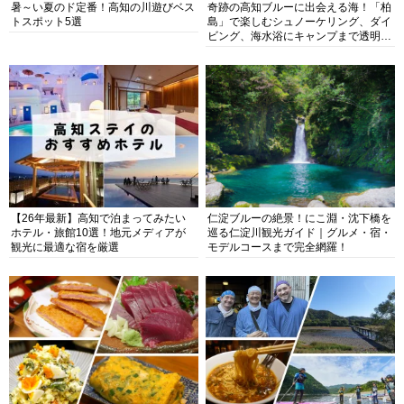
暑～い夏のド定番！高知の川遊びベス
奇跡の高知ブルーに出会える海！「柏
トスポット5選
島」で楽しむシュノーケリング、ダイ
ビング、海水浴にキャンプまで透明度
抜群の海の楽園を徹底紹介
【26年最新】高知で泊まってみたい
仁淀ブルーの絶景！にこ淵・沈下橋を
ホテル・旅館10選！地元メディアが
巡る仁淀川観光ガイド｜グルメ・宿・
観光に最適な宿を厳選
モデルコースまで完全網羅！