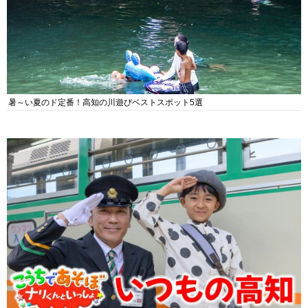
暑～い夏のド定番！高知の川遊びベストスポット5選