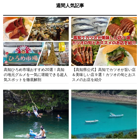
週間人気記事
高知ひろめ市場おすすめ20選！高知
【高知県公式】高知でカツオが旨い店
の地元グルメを一気に堪能できる超人
＆美味しい店９選！カツオの旬とおス
気スポットを徹底解剖
スメのお店を紹介