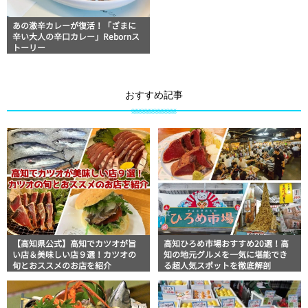
あの激辛カレーが復活！「ざまに
辛い大人の辛口カレー」Rebornス
トーリー
おすすめ記事
【高知県公式】高知でカツオが旨
高知ひろめ市場おすすめ20選！高
い店＆美味しい店９選！カツオの
知の地元グルメを一気に堪能でき
旬とおススメのお店を紹介
る超人気スポットを徹底解剖