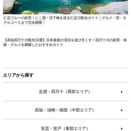
仁淀ブルーの絶景！にこ淵・沈下橋を巡る仁淀川観光ガイド｜グルメ・宿・モ
デルコースまで完全網羅！
【高知四万十川観光10選】日本最後の清流を遊び尽くす！四万十川の絶景・体
験・グルメを網羅したおすすめガイド
エリアから探す
足摺・四万十（西部エリア）
▶︎
高知・須崎・南国（中部エリア）
▶︎
安芸・室戸（東部エリア）
▶︎