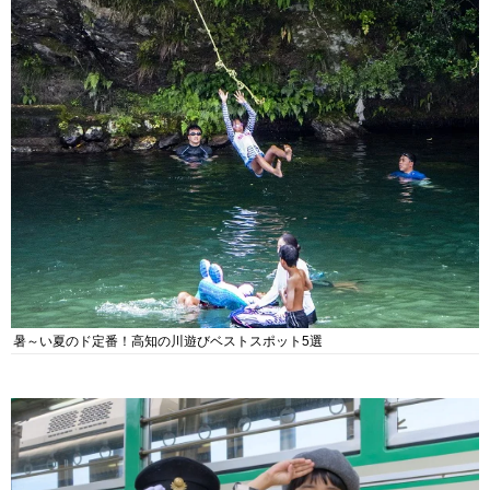
暑～い夏のド定番！高知の川遊びベストスポット5選