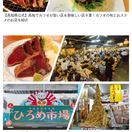
【高知県公式】高知でカツオが旨い店＆美味しい店９選！カツオの旬とおスス
メのお店を紹介