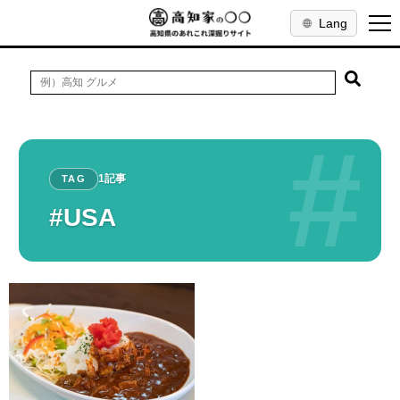
Lang
#
1記事
TAG
#USA