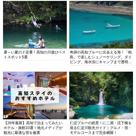
暑～い夏のド定番！高知の川遊びベス
奇跡の高知ブルーに出会える海！「柏
トスポット5選
島」で楽しむシュノーケリング、ダイ
ビング、海水浴にキャンプまで透明度
抜群の海の楽園を徹底紹介
【26年最新】高知で泊まってみたい
仁淀ブルーの絶景！にこ淵・沈下橋を
ホテル・旅館10選！地元メディアが
巡る仁淀川観光ガイド｜グルメ・宿・
観光に最適な宿を厳選
モデルコースまで完全網羅！