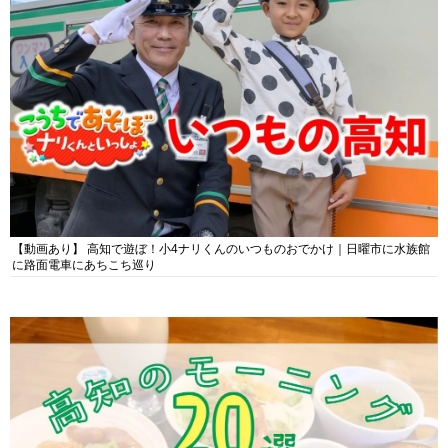
【動画あり】 高知で遊ぼ！小4ナリくんのいつものおでかけ｜日曜市に水族館
に路面電車にあちこち巡り