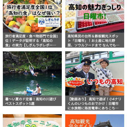
旅行者満足度・食べ物部門で全国1
高知県民の台所＆鉄板観光スポッ
位！データが証明する「高知の
ト「日曜市」！お土産に地元野
食」の実力【しぎんラボレポー
菜、ソウルフードまで なんでもそ
ト】
ろう高知の巨大街路市を徹底解
説！
暑～い夏のド定番！高知の川遊び
【動画あり】 高知で遊ぼ！小4ナリ
ベストスポット5選
くんのいつものおでかけ｜日曜市
に水族館に路面電車にあちこち巡
り