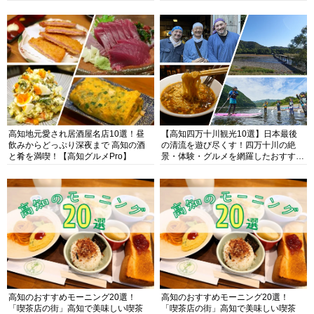
高知地元愛され居酒屋名店10選！昼
【高知四万十川観光10選】日本最後
飲みからどっぷり深夜まで 高知の酒
の清流を遊び尽くす！四万十川の絶
と肴を満喫！【高知グルメPro】
景・体験・グルメを網羅したおすすめ
ガイド
高知のおすすめモーニング20選！
高知のおすすめモーニング20選！
「喫茶店の街」高知で美味しい喫茶
「喫茶店の街」高知で美味しい喫茶