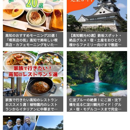
高知のおすすめモーニング20選！
【高知観光40選】鉄板スポット・
「喫茶店の街」高知で美味しい喫
絶品グルメ・宿・土産をおひとり
茶店・カフェモーニングをいただ
様からファミリー向けまで徹底解
きます！
説！
家族で行きたい高知のレストラン
仁淀ブルーの絶景！にこ淵・沈下
おススメ５選！植物園内のレスト
橋を巡る仁淀川観光ガイド｜グル
ランからイタリアンに中華まで楽
メ・宿・モデルコースまで完全網
しめる
羅！