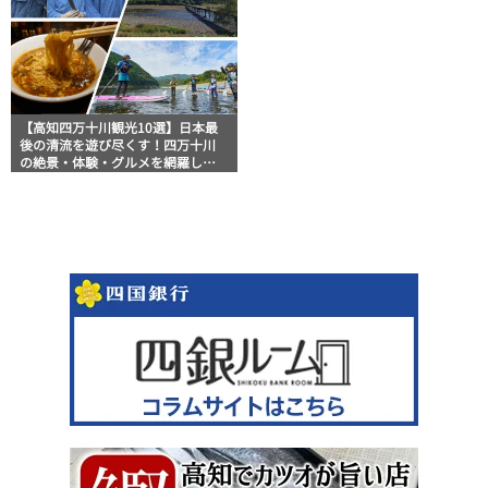
【高知四万十川観光10選】日本最
後の清流を遊び尽くす！四万十川
の絶景・体験・グルメを網羅した
おすすめガイド