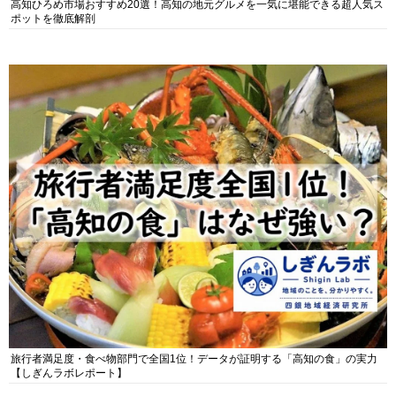
高知ひろめ市場おすすめ20選！高知の地元グルメを一気に堪能できる超人気ス
ポットを徹底解剖
旅行者満足度・食べ物部門で全国1位！データが証明する「高知の食」の実力
【しぎんラボレポート】