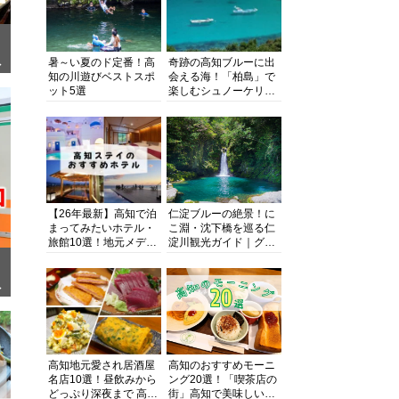
暑～い夏のド定番！高
奇跡の高知ブルーに出
ぎ
知の川遊びベストスポ
会える海！「柏島」で
ット5選
楽しむシュノーケリン
グ、ダイビング、海水
浴にキャンプまで透明
度抜群の海の楽園を徹
底紹介
【26年最新】高知で泊
仁淀ブルーの絶景！に
まってみたいホテル・
こ淵・沈下橋を巡る仁
旅館10選！地元メディ
淀川観光ガイド｜グル
アが観光に最適な宿を
メ・宿・モデルコース
厳選
まで完全網羅！
面
高知地元愛され居酒屋
高知のおすすめモーニ
名店10選！昼飲みから
ング20選！「喫茶店の
どっぷり深夜まで 高知
街」高知で美味しい喫