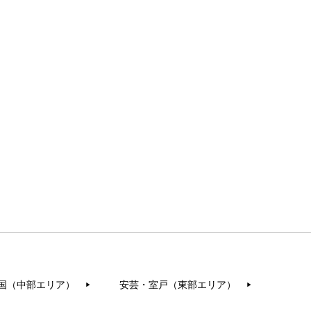
国（中部エリア）
安芸・室戸（東部エリア）
▶︎
▶︎