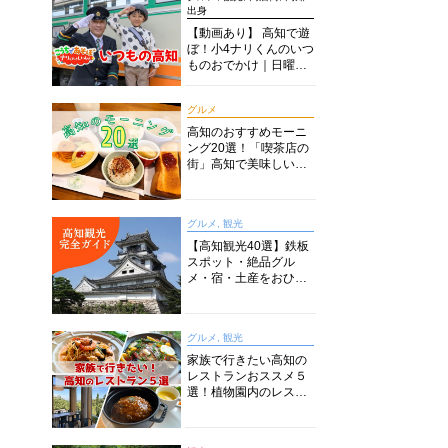
出身
【動画あり】 高知で遊
ぼ！小4ナリくんのいつ
ものおでかけ｜日曜市
に水族館に路面電車に
あちこち巡り
グルメ
高知のおすすめモーニ
ング20選！「喫茶店の
街」高知で美味しい喫
茶店・カフェモーニン
グをいただきます！
グルメ, 観光
【高知観光40選】鉄板
スポット・絶品グル
メ・宿・土産をおひと
り様からファミリー向
けまで徹底解説！
グルメ, 観光
家族で行きたい高知の
レストランおススメ５
選！植物園内のレスト
ランからイタリアンに
中華まで楽しめる