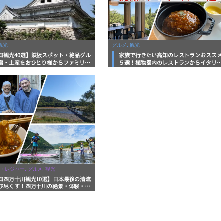
観光
グルメ, 観光
知観光40選】鉄板スポット・絶品グル
家族で行きたい高知のレストランおスス
宿・土産をおひとり様からファミリー
５選！植物園内のレストランからイタリ
まで徹底解説！
ンに中華まで楽しめる
・レジャー, グルメ, 観光
知四万十川観光10選】日本最後の清流
び尽くす！四万十川の絶景・体験・グ
を網羅したおすすめガイド