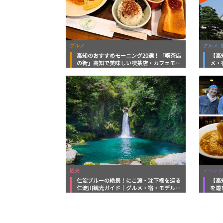
グルメ
グルメ, 
高知のおすすめモーニング20選！「喫茶店
【高
の街」高知で美味しい喫茶店・カフェモー
メ・
ニングをいただきます！
向け
観光
イベント
仁淀ブルーの絶景！にこ淵・沈下橋を巡る
【高
仁淀川観光ガイド｜グルメ・宿・モデルコ
を遊
ースまで完全網羅！
ルメ