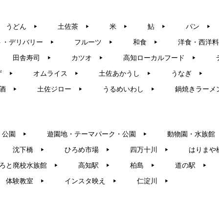
うどん
土佐茶
米
鮎
パン
▶︎
▶︎
▶︎
▶︎
▶︎
ト・デリバリー
フルーツ
和食
洋食・西洋料
▶︎
▶︎
▶︎
田舎寿司
カツオ
高知ローカルフード
▶︎
▶︎
▶︎
ず
オムライス
土佐あかうし
うなぎ
▶︎
▶︎
▶︎
▶︎
酒
土佐ジロー
うるめいわし
鍋焼きラーメ
▶︎
▶︎
▶︎
・公園
遊園地・テーマパーク・公園
動物園・水族館
▶︎
▶︎
沈下橋
ひろめ市場
四万十川
はりまや
▶︎
▶︎
▶︎
ろと廃校水族館
高知駅
柏島
道の駅
▶︎
▶︎
▶︎
▶︎
体験教室
インスタ映え
仁淀川
▶︎
▶︎
▶︎