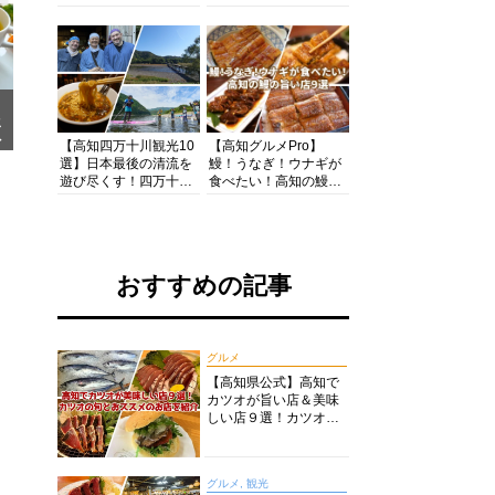
の酒と肴を満喫！【高
茶店・カフェモーニン
知グルメPro】
グをいただきます！
メ
ア
【高知四万十川観光10
【高知グルメPro】
選】日本最後の清流を
鰻！うなぎ！ウナギが
遊び尽くす！四万十川
食べたい！高知の鰻の
の絶景・体験・グルメ
旨い店美味しい店９選
を網羅したおすすめガ
食いしんぼおじさんマ
イド
ッキー牧元の高知満腹
日記セレクション
おすすめの記事
グルメ
【高知県公式】高知で
カツオが旨い店＆美味
しい店９選！カツオの
旬とおススメのお店を
紹介
グルメ, 観光