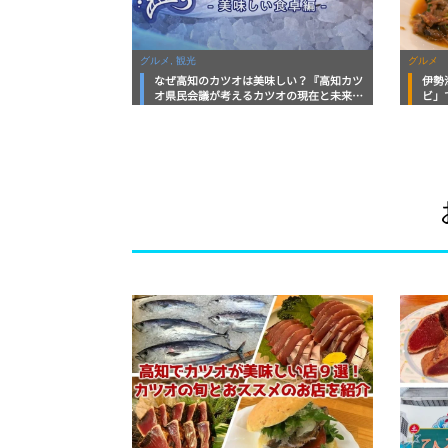
グルメ, 観光
グルメ
なぜ高知のカツオは美味しい？『高知カツ
伊勢
オ県民会議が考えるカツオの現在と未来ー
ビ」
美味しい食卓編ー』動画公開
マッ