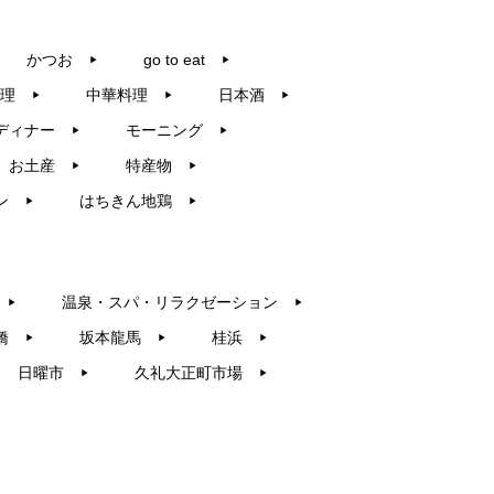
かつお
go to eat
▶︎
▶︎
理
中華料理
日本酒
▶︎
▶︎
▶︎
ディナー
モーニング
▶︎
▶︎
お土産
特産物
▶︎
▶︎
ン
はちきん地鶏
▶︎
▶︎
温泉・スパ・リラクゼーション
▶︎
▶︎
橋
坂本龍馬
桂浜
▶︎
▶︎
▶︎
日曜市
久礼大正町市場
▶︎
▶︎