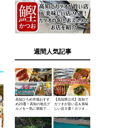
週間人気記事
高知ひろめ市場おすす
【高知県公式】高知で
め20選！高知の地元グ
カツオが旨い店＆美味
ルメを一気に堪能でき
しい店９選！カツオの
る超人気スポットを徹
旬とおススメのお店を
底解剖
紹介