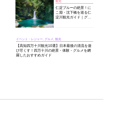
観光
仁淀ブルーの絶景！に
こ淵・沈下橋を巡る仁
淀川観光ガイド｜グル
メ・宿・モデルコース
まで完全網羅！
イベント・レジャー, グルメ, 観光
【高知四万十川観光10選】日本最後の清流を遊
び尽くす！四万十川の絶景・体験・グルメを網
羅したおすすめガイド