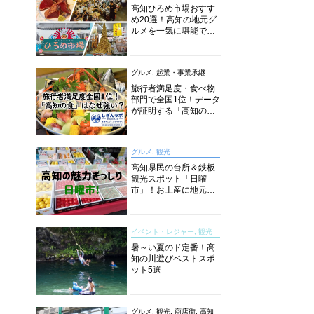
高知ひろめ市場おすす
め20選！高知の地元グ
ルメを一気に堪能でき
る超人気スポットを徹
底解剖
グルメ, 起業・事業承継
旅行者満足度・食べ物
部門で全国1位！データ
が証明する「高知の
食」の実力【しぎんラ
ボレポート】
グルメ, 観光
高知県民の台所＆鉄板
観光スポット「日曜
市」！お土産に地元野
菜、ソウルフードまで
なんでもそろう高知の
巨大街路市を徹底解
イベント・レジャー, 観光
説！
暑～い夏のド定番！高
知の川遊びベストスポ
ット5選
グルメ, 観光, 商店街, 高知