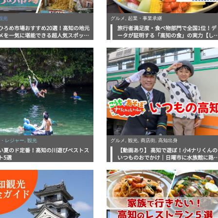
観光
グルメ, 起業・事業承継
ひろめ市場おすすめ20選！高知の地元
旅行者満足度・食べ物部門で全国1位！デ
メを一気に堪能できる超人気スポット
ータが証明する「高知の食」の実力【し
底解剖
んラボレポート】
・レジャー, 観光
グルメ, 観光, 商店街, 高知出身
い夏のド定番！高知の川遊びベストス
【動画あり】 高知で遊ぼ！小4ナリくんの
ト5選
いつものおでかけ｜日曜市に水族館に路
電車にあちこち巡り