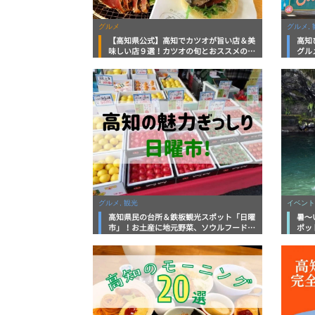
グルメ
グルメ, 
【高知県公式】高知でカツオが旨い店＆美
高知
味しい店９選！カツオの旬とおススメのお
グル
店を紹介
を徹
グルメ, 観光
イベント
高知県民の台所＆鉄板観光スポット「日曜
暑～
市」！お土産に地元野菜、ソウルフードま
ポッ
で なんでもそろう高知の巨大街路市を徹
底解説！