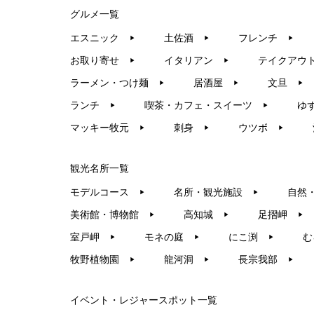
グルメ一覧
エスニック
土佐酒
フレンチ
▶︎
▶︎
▶︎
お取り寄せ
イタリアン
テイクアウ
▶︎
▶︎
ラーメン・つけ麺
居酒屋
文旦
▶︎
▶︎
▶︎
ランチ
喫茶・カフェ・スイーツ
ゆ
▶︎
▶︎
マッキー牧元
刺身
ウツボ
▶︎
▶︎
▶︎
観光名所一覧
モデルコース
名所・観光施設
自然
▶︎
▶︎
美術館・博物館
高知城
足摺岬
▶︎
▶︎
▶︎
室戸岬
モネの庭
にこ渕
む
▶︎
▶︎
▶︎
牧野植物園
龍河洞
長宗我部
▶︎
▶︎
▶︎
イベント・レジャースポット一覧