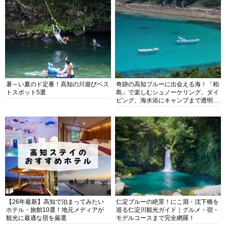
暑～い夏のド定番！高知の川遊びベス
奇跡の高知ブルーに出会える海！「柏
トスポット5選
島」で楽しむシュノーケリング、ダイ
ビング、海水浴にキャンプまで透明度
抜群の海の楽園を徹底紹介
【26年最新】高知で泊まってみたい
仁淀ブルーの絶景！にこ淵・沈下橋を
ホテル・旅館10選！地元メディアが
巡る仁淀川観光ガイド｜グルメ・宿・
観光に最適な宿を厳選
モデルコースまで完全網羅！