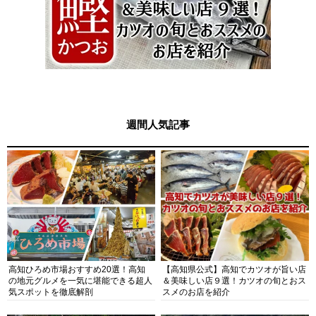
週間人気記事
高知ひろめ市場おすすめ20選！高知
【高知県公式】高知でカツオが旨い店
の地元グルメを一気に堪能できる超人
＆美味しい店９選！カツオの旬とおス
気スポットを徹底解剖
スメのお店を紹介