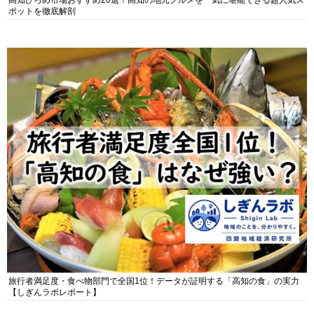
高知ひろめ市場おすすめ20選！高知の地元グルメを一気に堪能できる超人気ス
ポットを徹底解剖
旅行者満足度・食べ物部門で全国1位！データが証明する「高知の食」の実力
【しぎんラボレポート】