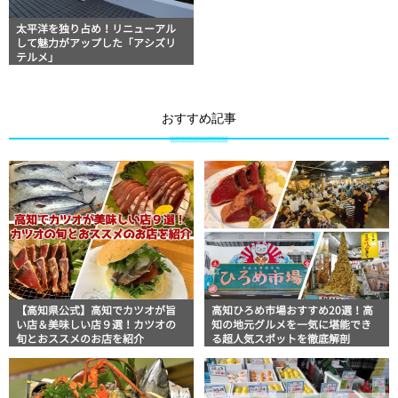
太平洋を独り占め！リニューアル
して魅力がアップした「アシズリ
テルメ」
おすすめ記事
【高知県公式】高知でカツオが旨
高知ひろめ市場おすすめ20選！高
い店＆美味しい店９選！カツオの
知の地元グルメを一気に堪能でき
旬とおススメのお店を紹介
る超人気スポットを徹底解剖