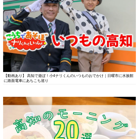
【動画あり】 高知で遊ぼ！小4ナリくんのいつものおでかけ｜日曜市に水族館
に路面電車にあちこち巡り