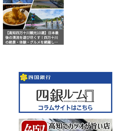
【高知四万十川観光10選】日本最
後の清流を遊び尽くす！四万十川
の絶景・体験・グルメを網羅した
おすすめガイド