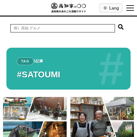
Lang
#
5記事
TAG
#SATOUMI