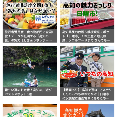
旅行者満足度・食べ物部門で全国1
高知県民の台所＆鉄板観光スポッ
位！データが証明する「高知の
ト「日曜市」！お土産に地元野
食」の実力【しぎんラボレポー
菜、ソウルフードまで なんでもそ
ト】
ろう高知の巨大街路市を徹底解
説！
暑～い夏のド定番！高知の川遊び
【動画あり】 高知で遊ぼ！小4ナリ
ベストスポット5選
くんのいつものおでかけ｜日曜市
に水族館に路面電車にあちこち巡
り