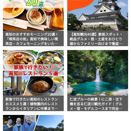
高知のおすすめモーニング20選！
【高知観光40選】鉄板スポット・
「喫茶店の街」高知で美味しい喫
絶品グルメ・宿・土産をおひとり
茶店・カフェモーニングをいただ
様からファミリー向けまで徹底解
きます！
説！
家族で行きたい高知のレストラン
仁淀ブルーの絶景！にこ淵・沈下
おススメ５選！植物園内のレスト
橋を巡る仁淀川観光ガイド｜グル
ランからイタリアンに中華まで楽
メ・宿・モデルコースまで完全網
しめる
羅！