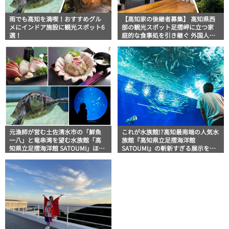
雨でも高知を満喫！おすすめグル
【高知家の後継者募集】 高知県西
メにインドア施設に観光スポット6
部の観光スポット足摺岬に立つ家
選！
庭的な食事処を引き継ぐ 外国人観
光客にも人気の「ケープ」
元漁師が営む土佐清水市の「鮮魚
これが水族館!?高知最南端の人気水
一八」と竜串湾を望む水族館「高
族館『高知県立足摺海洋館
知県立足摺海洋館 SATOUMI」ほっ
SATOUMI』の斬新すぎる展示を体
とこうちオススメ情報【高知グル
験レポート
メ】