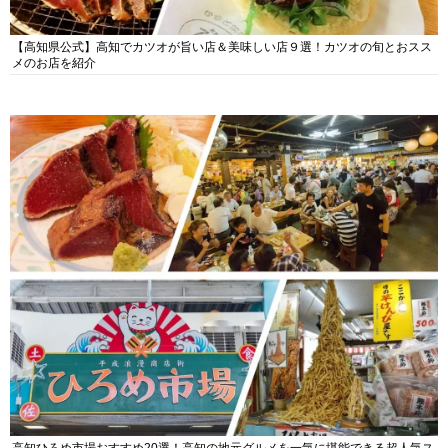
【高知県公式】高知でカツオが旨い店＆美味しい店９選！カツオの旬とおスス
メのお店を紹介