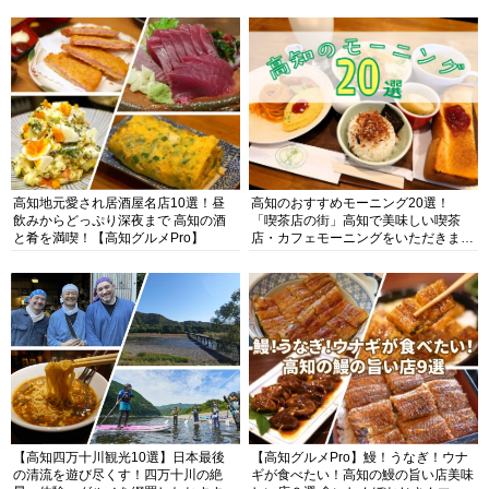
高知地元愛され居酒屋名店10選！昼
高知のおすすめモーニング20選！
飲みからどっぷり深夜まで 高知の酒
「喫茶店の街」高知で美味しい喫茶
と肴を満喫！【高知グルメPro】
店・カフェモーニングをいただきま
す！
【高知四万十川観光10選】日本最後
【高知グルメPro】鰻！うなぎ！ウナ
の清流を遊び尽くす！四万十川の絶
ギが食べたい！高知の鰻の旨い店美味