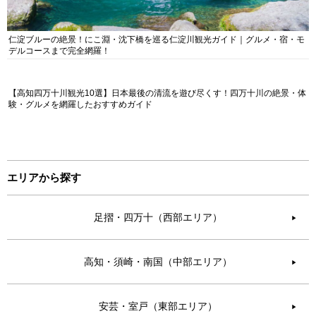
仁淀ブルーの絶景！にこ淵・沈下橋を巡る仁淀川観光ガイド｜グルメ・宿・モ
デルコースまで完全網羅！
【高知四万十川観光10選】日本最後の清流を遊び尽くす！四万十川の絶景・体
験・グルメを網羅したおすすめガイド
エリアから探す
足摺・四万十（西部エリア）
▶︎
高知・須崎・南国（中部エリア）
▶︎
安芸・室戸（東部エリア）
▶︎