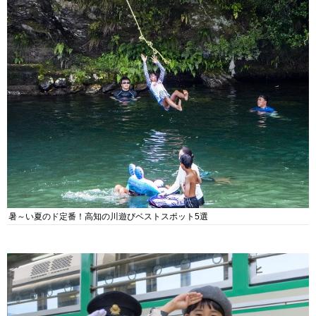
暑～い夏のド定番！高知の川遊びベストスポット5選