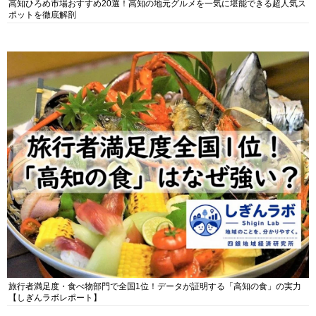
高知ひろめ市場おすすめ20選！高知の地元グルメを一気に堪能できる超人気ス
ポットを徹底解剖
旅行者満足度・食べ物部門で全国1位！データが証明する「高知の食」の実力
【しぎんラボレポート】