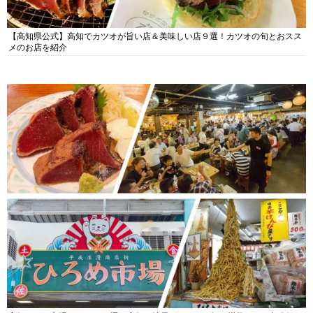
【高知県公式】高知でカツオが旨い店＆美味しい店９選！カツオの旬とおスス
メのお店を紹介