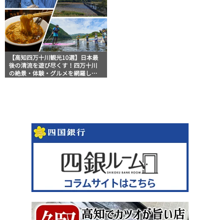
【高知四万十川観光10選】日本最
後の清流を遊び尽くす！四万十川
の絶景・体験・グルメを網羅した
おすすめガイド