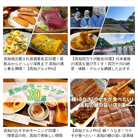
高知地元愛され居酒屋名店10選！昼
【高知四万十川観光10選】日本最後
飲みからどっぷり深夜まで 高知の酒
の清流を遊び尽くす！四万十川の絶
と肴を満喫！【高知グルメPro】
景・体験・グルメを網羅したおすすめ
ガイド
高知のおすすめモーニング20選！
【高知グルメPro】鰻！うなぎ！ウナ
「喫茶店の街」高知で美味しい喫茶
ギが食べたい！高知の鰻の旨い店美味