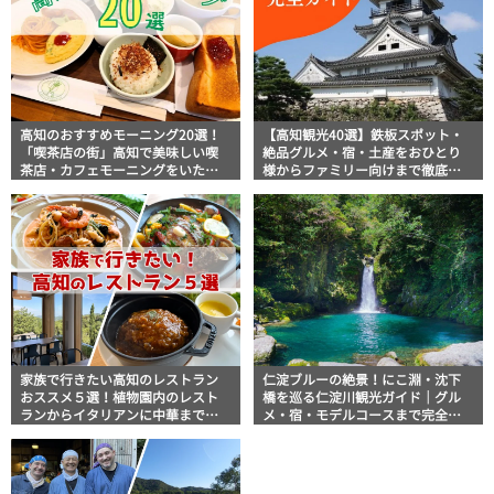
高知のおすすめモーニング20選！
【高知観光40選】鉄板スポット・
「喫茶店の街」高知で美味しい喫
絶品グルメ・宿・土産をおひとり
茶店・カフェモーニングをいただ
様からファミリー向けまで徹底解
きます！
説！
家族で行きたい高知のレストラン
仁淀ブルーの絶景！にこ淵・沈下
おススメ５選！植物園内のレスト
橋を巡る仁淀川観光ガイド｜グル
ランからイタリアンに中華まで楽
メ・宿・モデルコースまで完全網
しめる
羅！