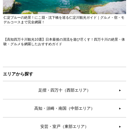
仁淀ブルーの絶景！にこ淵・沈下橋を巡る仁淀川観光ガイド｜グルメ・宿・モ
デルコースまで完全網羅！
【高知四万十川観光10選】日本最後の清流を遊び尽くす！四万十川の絶景・体
験・グルメを網羅したおすすめガイド
エリアから探す
足摺・四万十（西部エリア）
▶︎
高知・須崎・南国（中部エリア）
▶︎
安芸・室戸（東部エリア）
▶︎