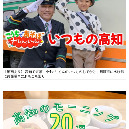
【動画あり】 高知で遊ぼ！小4ナリくんのいつものおでかけ｜日曜市に水族館
に路面電車にあちこち巡り