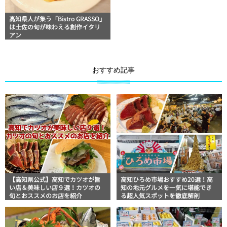
高知県人が集う「Bistro GRASSO」
は土佐の旬が味わえる創作イタリ
アン
おすすめ記事
【高知県公式】高知でカツオが旨
高知ひろめ市場おすすめ20選！高
い店＆美味しい店９選！カツオの
知の地元グルメを一気に堪能でき
旬とおススメのお店を紹介
る超人気スポットを徹底解剖