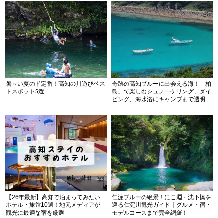
暑～い夏のド定番！高知の川遊びベス
奇跡の高知ブルーに出会える海！「柏
トスポット5選
島」で楽しむシュノーケリング、ダイ
ビング、海水浴にキャンプまで透明度
抜群の海の楽園を徹底紹介
【26年最新】高知で泊まってみたい
仁淀ブルーの絶景！にこ淵・沈下橋を
ホテル・旅館10選！地元メディアが
巡る仁淀川観光ガイド｜グルメ・宿・
観光に最適な宿を厳選
モデルコースまで完全網羅！