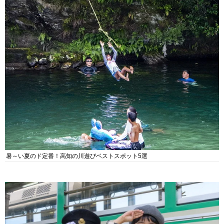
暑～い夏のド定番！高知の川遊びベストスポット5選