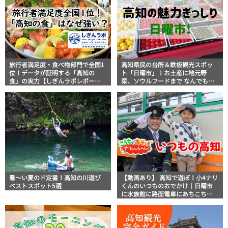
旅行者満足度・食べ物部門で全国1
高知県民の台所＆鉄板観光スポッ
位！データが証明する「高知の
ト「日曜市」！お土産に地元野
食」の実力【しぎんラボレポー
菜、ソウルフードまで なんでもそ
ト】
ろう高知の巨大街路市を徹底解
説！
暑～い夏のド定番！高知の川遊び
【動画あり】 高知で遊ぼ！小4ナリ
ベストスポット5選
くんのいつものおでかけ｜日曜市
に水族館に路面電車にあちこち巡
り