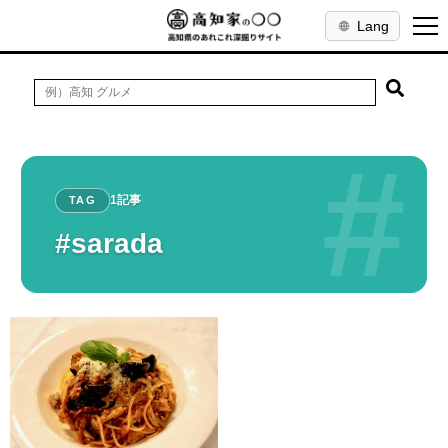
Lang
#
1記事
TAG
#sarada