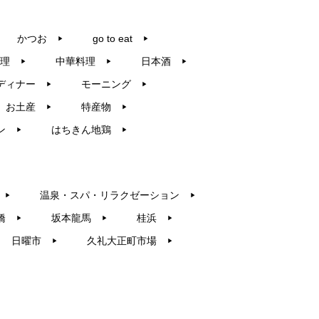
かつお
go to eat
▶︎
▶︎
理
中華料理
日本酒
▶︎
▶︎
▶︎
ディナー
モーニング
▶︎
▶︎
お土産
特産物
▶︎
▶︎
ン
はちきん地鶏
▶︎
▶︎
温泉・スパ・リラクゼーション
▶︎
▶︎
橋
坂本龍馬
桂浜
▶︎
▶︎
▶︎
日曜市
久礼大正町市場
▶︎
▶︎