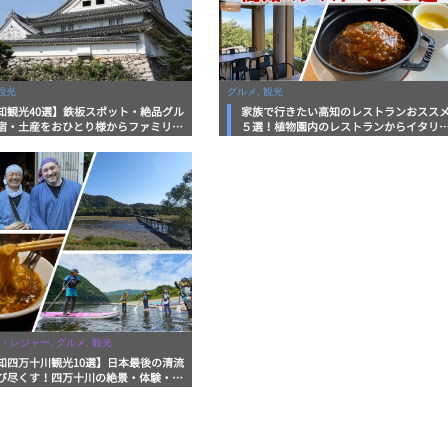
観光
グルメ, 観光
知観光40選】鉄板スポット・絶品グル
家族で行きたい高知のレストランおスス
宿・土産をおひとり様からファミリー
５選！植物園内のレストランからイタリ
まで徹底解説！
ンに中華まで楽しめる
・レジャー, グルメ, 観光
知四万十川観光10選】日本最後の清流
び尽くす！四万十川の絶景・体験・グ
を網羅したおすすめガイド