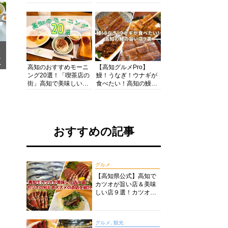
の酒と肴を満喫！【高
の絶景・体験・グルメ
知グルメPro】
を網羅したおすすめガ
イド
メ
ア
高知のおすすめモーニ
【高知グルメPro】
ング20選！「喫茶店の
鰻！うなぎ！ウナギが
街」高知で美味しい喫
食べたい！高知の鰻の
茶店・カフェモーニン
旨い店美味しい店９選
グをいただきます！
食いしんぼおじさんマ
ッキー牧元の高知満腹
日記セレクション
おすすめの記事
グルメ
【高知県公式】高知で
カツオが旨い店＆美味
しい店９選！カツオの
旬とおススメのお店を
紹介
グルメ, 観光