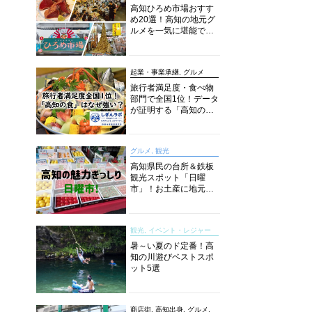
高知ひろめ市場おすす
め20選！高知の地元グ
ルメを一気に堪能でき
る超人気スポットを徹
底解剖
起業・事業承継, グルメ
旅行者満足度・食べ物
部門で全国1位！データ
が証明する「高知の
食」の実力【しぎんラ
ボレポート】
グルメ, 観光
高知県民の台所＆鉄板
観光スポット「日曜
市」！お土産に地元野
菜、ソウルフードまで
なんでもそろう高知の
巨大街路市を徹底解
観光, イベント・レジャー
説！
暑～い夏のド定番！高
知の川遊びベストスポ
ット5選
商店街, 高知出身, グルメ,