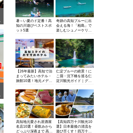
暑～い夏のド定番！高
奇跡の高知ブルーに出
ぎ
知の川遊びベストスポ
会える海！「柏島」で
ット5選
楽しむシュノーケリン
グ、ダイビング、海水
浴にキャンプまで透明
度抜群の海の楽園を徹
底紹介
【26年最新】高知で泊
仁淀ブルーの絶景！に
まってみたいホテル・
こ淵・沈下橋を巡る仁
旅館10選！地元メディ
淀川観光ガイド｜グル
アが観光に最適な宿を
メ・宿・モデルコース
厳選
まで完全網羅！
面
高知地元愛され居酒屋
【高知四万十川観光10
名店10選！昼飲みから
選】日本最後の清流を
どっぷり深夜まで 高知
遊び尽くす！四万十川