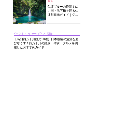
観光
仁淀ブルーの絶景！に
こ淵・沈下橋を巡る仁
淀川観光ガイド｜グル
メ・宿・モデルコース
まで完全網羅！
イベント・レジャー, グルメ, 観光
【高知四万十川観光10選】日本最後の清流を遊
び尽くす！四万十川の絶景・体験・グルメを網
羅したおすすめガイド