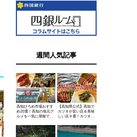
週間人気記事
高知ひろめ市場おすす
【高知県公式】高知で
め20選！高知の地元グ
カツオが旨い店＆美味
ルメを一気に堪能でき
しい店９選！カツオの
る超人気スポットを徹
旬とおススメのお店を
底解剖
紹介