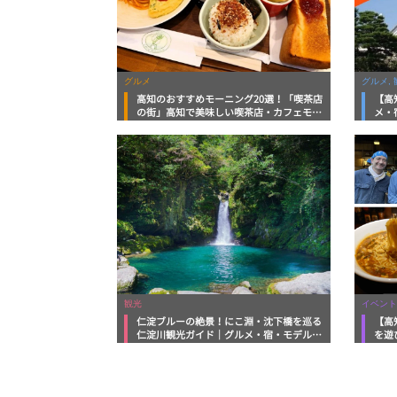
グルメ
グルメ, 
高知のおすすめモーニング20選！「喫茶店
【高
の街」高知で美味しい喫茶店・カフェモー
メ・
ニングをいただきます！
向け
観光
イベント
仁淀ブルーの絶景！にこ淵・沈下橋を巡る
【高
仁淀川観光ガイド｜グルメ・宿・モデルコ
を遊
ースまで完全網羅！
ルメ