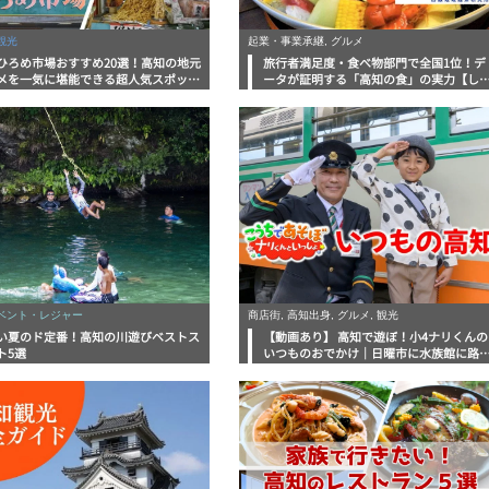
観光
起業・事業承継, グルメ
ひろめ市場おすすめ20選！高知の地元
旅行者満足度・食べ物部門で全国1位！デ
メを一気に堪能できる超人気スポット
ータが証明する「高知の食」の実力【し
底解剖
んラボレポート】
イベント・レジャー
商店街, 高知出身, グルメ, 観光
い夏のド定番！高知の川遊びベストス
【動画あり】 高知で遊ぼ！小4ナリくんの
ト5選
いつものおでかけ｜日曜市に水族館に路
電車にあちこち巡り