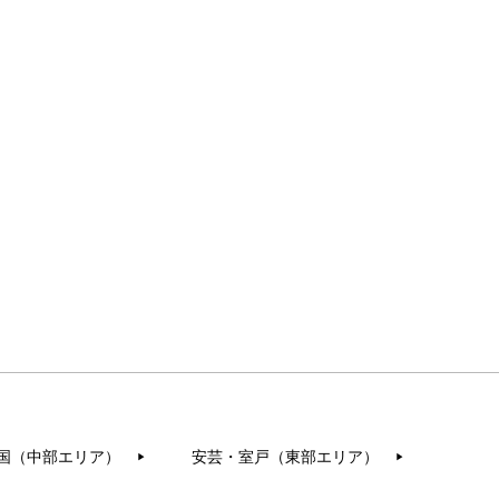
国（中部エリア）
安芸・室戸（東部エリア）
▶︎
▶︎