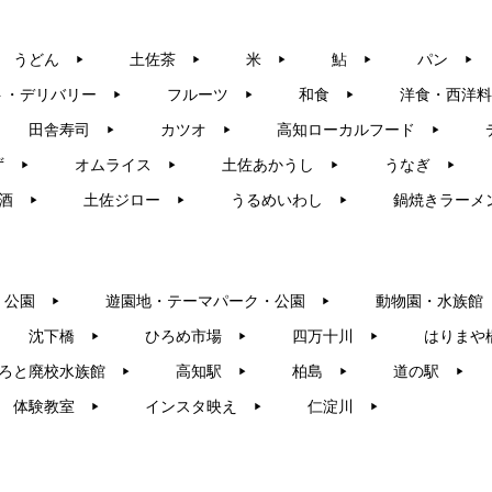
うどん
土佐茶
米
鮎
パン
▶︎
▶︎
▶︎
▶︎
▶︎
ト・デリバリー
フルーツ
和食
洋食・西洋料
▶︎
▶︎
▶︎
田舎寿司
カツオ
高知ローカルフード
▶︎
▶︎
▶︎
ず
オムライス
土佐あかうし
うなぎ
▶︎
▶︎
▶︎
▶︎
酒
土佐ジロー
うるめいわし
鍋焼きラーメ
▶︎
▶︎
▶︎
・公園
遊園地・テーマパーク・公園
動物園・水族館
▶︎
▶︎
沈下橋
ひろめ市場
四万十川
はりまや
▶︎
▶︎
▶︎
ろと廃校水族館
高知駅
柏島
道の駅
▶︎
▶︎
▶︎
▶︎
体験教室
インスタ映え
仁淀川
▶︎
▶︎
▶︎