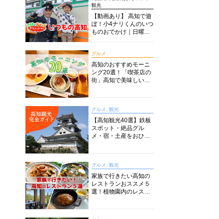
観光
【動画あり】 高知で遊
ぼ！小4ナリくんのいつ
ものおでかけ｜日曜市
に水族館に路面電車に
あちこち巡り
グルメ
高知のおすすめモーニ
ング20選！「喫茶店の
街」高知で美味しい喫
茶店・カフェモーニン
グをいただきます！
グルメ, 観光
【高知観光40選】鉄板
スポット・絶品グル
メ・宿・土産をおひと
り様からファミリー向
けまで徹底解説！
グルメ, 観光
家族で行きたい高知の
レストランおススメ５
選！植物園内のレスト
ランからイタリアンに
中華まで楽しめる