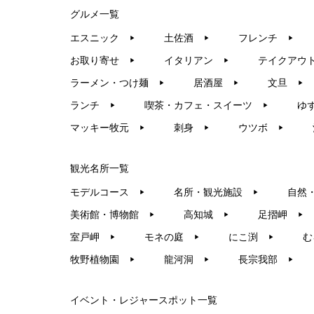
グルメ一覧
エスニック
土佐酒
フレンチ
▶︎
▶︎
▶︎
お取り寄せ
イタリアン
テイクアウ
▶︎
▶︎
ラーメン・つけ麺
居酒屋
文旦
▶︎
▶︎
▶︎
ランチ
喫茶・カフェ・スイーツ
ゆ
▶︎
▶︎
マッキー牧元
刺身
ウツボ
▶︎
▶︎
▶︎
観光名所一覧
モデルコース
名所・観光施設
自然
▶︎
▶︎
美術館・博物館
高知城
足摺岬
▶︎
▶︎
▶︎
室戸岬
モネの庭
にこ渕
む
▶︎
▶︎
▶︎
牧野植物園
龍河洞
長宗我部
▶︎
▶︎
▶︎
イベント・レジャースポット一覧