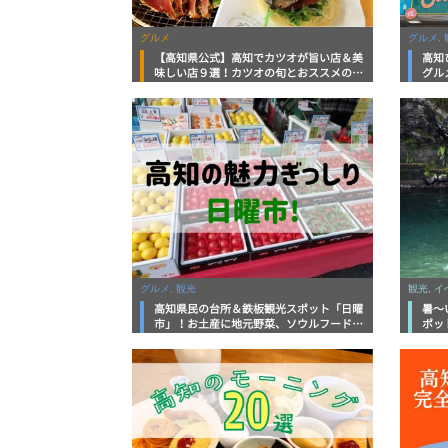
グルメ
グルメ, 
【高知県公式】高知でカツオが旨い店＆美
高知
味しい店９選！カツオの旬とおススメのお
グル
店を紹介
を徹
グルメ, 観光
観光, 
高知県民の台所＆鉄板観光スポット「日曜
暑～
市」！お土産に地元野菜、ソウルフードま
ポッ
で なんでもそろう高知の巨大街路市を徹
底解説！