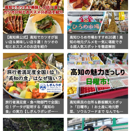
【高知県公式】高知でカツオが旨
高知ひろめ市場おすすめ20選！高
い店＆美味しい店９選！カツオの
知の地元グルメを一気に堪能でき
旬とおススメのお店を紹介
る超人気スポットを徹底解剖
旅行者満足度・食べ物部門で全国1
高知県民の台所＆鉄板観光スポッ
位！データが証明する「高知の
ト「日曜市」！お土産に地元野
食」の実力【しぎんラボレポー
菜、ソウルフードまで なんでもそ
ト】
ろう高知の巨大街路市を徹底解
説！