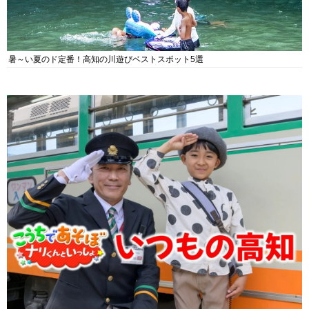
暑～い夏のド定番！高知の川遊びベストスポット5選