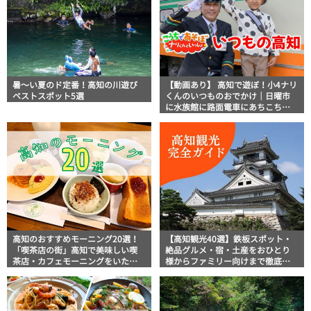
暑～い夏のド定番！高知の川遊び
【動画あり】 高知で遊ぼ！小4ナリ
ベストスポット5選
くんのいつものおでかけ｜日曜市
に水族館に路面電車にあちこち巡
り
高知のおすすめモーニング20選！
【高知観光40選】鉄板スポット・
「喫茶店の街」高知で美味しい喫
絶品グルメ・宿・土産をおひとり
茶店・カフェモーニングをいただ
様からファミリー向けまで徹底解
きます！
説！