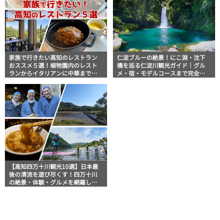
家族で行きたい高知のレストラン
仁淀ブルーの絶景！にこ淵・沈下
おススメ５選！植物園内のレスト
橋を巡る仁淀川観光ガイド｜グル
ランからイタリアンに中華まで楽
メ・宿・モデルコースまで完全網
しめる
羅！
【高知四万十川観光10選】日本最
後の清流を遊び尽くす！四万十川
の絶景・体験・グルメを網羅した
おすすめガイド