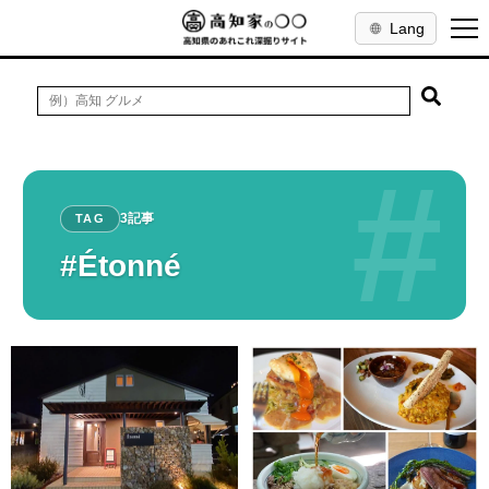
Lang
#
3記事
TAG
#Étonné