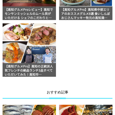
【高知グルメProレビュー】高知で
【高知グルメPro】高知県中部エリ
モンサンミッシェルのムール貝が
アのおススメグルメ8選 食いしんぼ
いただける シェフのこだわりと技
おじさんマッキー牧元の高知満腹
術が光るフレンチレストラン
日記セレクション
「Étonné エトネ」
【高知グルメPro】高知の正統派人
気フレンチの絶品ランチ3品すべて
いただいてみた！高知市
「Étonné（エトネ）」美食おじさ
んマッキー牧元の高知満腹日記
おすすめ記事