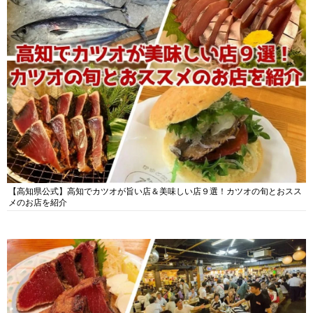
【高知県公式】高知でカツオが旨い店＆美味しい店９選！カツオの旬とおスス
メのお店を紹介