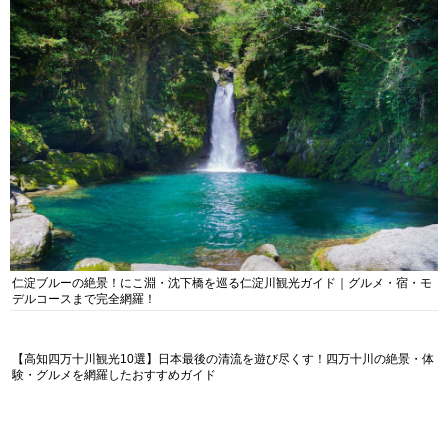
仁淀ブルーの絶景！にこ淵・沈下橋を巡る仁淀川観光ガイド｜グルメ・宿・モ
デルコースまで完全網羅！
【高知四万十川観光10選】日本最後の清流を遊び尽くす！四万十川の絶景・体
験・グルメを網羅したおすすめガイド