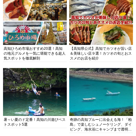
高知ひろめ市場おすすめ20選！高知
【高知県公式】高知でカツオが旨い店
の地元グルメを一気に堪能できる超人
＆美味しい店９選！カツオの旬とおス
気スポットを徹底解剖
スメのお店を紹介
暑～い夏のド定番！高知の川遊びベス
奇跡の高知ブルーに出会える海！「柏
トスポット5選
島」で楽しむシュノーケリング、ダイ
ビング、海水浴にキャンプまで透明度
抜群の海の楽園を徹底紹介