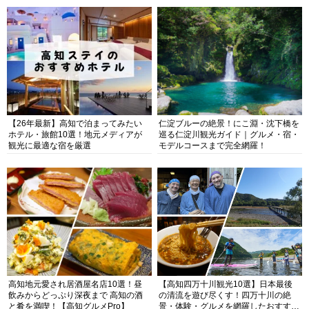
【26年最新】高知で泊まってみたい
仁淀ブルーの絶景！にこ淵・沈下橋を
ホテル・旅館10選！地元メディアが
巡る仁淀川観光ガイド｜グルメ・宿・
観光に最適な宿を厳選
モデルコースまで完全網羅！
高知地元愛され居酒屋名店10選！昼
【高知四万十川観光10選】日本最後
飲みからどっぷり深夜まで 高知の酒
の清流を遊び尽くす！四万十川の絶
と肴を満喫！【高知グルメPro】
景・体験・グルメを網羅したおすすめ