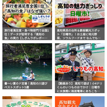
旅行者満足度・食べ物部門で全国1
高知県民の台所＆鉄板観光スポッ
位！データが証明する「高知の
ト「日曜市」！お土産に地元野
食」の実力【しぎんラボレポー
菜、ソウルフードまで なんでもそ
ト】
ろう高知の巨大街路市を徹底解
説！
暑～い夏のド定番！高知の川遊び
【動画あり】 高知で遊ぼ！小4ナリ
ベストスポット5選
くんのいつものおでかけ｜日曜市
に水族館に路面電車にあちこち巡
り