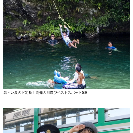
暑～い夏のド定番！高知の川遊びベストスポット5選