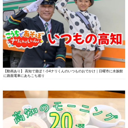
【動画あり】 高知で遊ぼ！小4ナリくんのいつものおでかけ｜日曜市に水族館
に路面電車にあちこち巡り