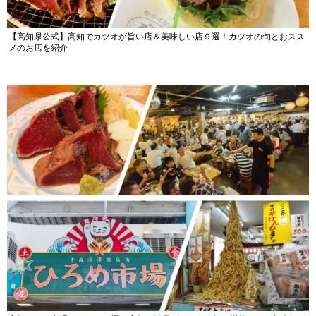
【高知県公式】高知でカツオが旨い店＆美味しい店９選！カツオの旬とおスス
メのお店を紹介