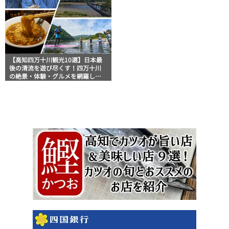
【高知四万十川観光10選】日本最
後の清流を遊び尽くす！四万十川
の絶景・体験・グルメを網羅した
おすすめガイド