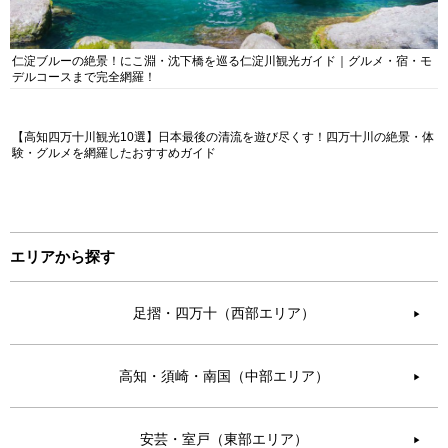
仁淀ブルーの絶景！にこ淵・沈下橋を巡る仁淀川観光ガイド｜グルメ・宿・モ
デルコースまで完全網羅！
【高知四万十川観光10選】日本最後の清流を遊び尽くす！四万十川の絶景・体
験・グルメを網羅したおすすめガイド
エリアから探す
足摺・四万十（西部エリア）
▶︎
高知・須崎・南国（中部エリア）
▶︎
安芸・室戸（東部エリア）
▶︎