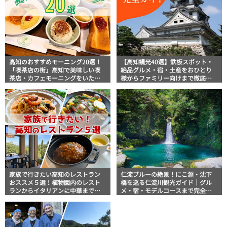
高知のおすすめモーニング20選！
【高知観光40選】鉄板スポット・
「喫茶店の街」高知で美味しい喫
絶品グルメ・宿・土産をおひとり
茶店・カフェモーニングをいただ
様からファミリー向けまで徹底解
きます！
説！
家族で行きたい高知のレストラン
仁淀ブルーの絶景！にこ淵・沈下
おススメ５選！植物園内のレスト
橋を巡る仁淀川観光ガイド｜グル
ランからイタリアンに中華まで楽
メ・宿・モデルコースまで完全網
しめる
羅！