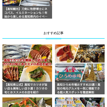
【高知観光】刀剣に牧野博士にネ
コバス、イルミネーションも！年
始から楽しめる高知県内のイベン
ト＆スポットをご紹介
おすすめ記事
【高知県公式】高知でカツオが旨
高知ひろめ市場おすすめ20選！高
い店＆美味しい店９選！カツオの
知の地元グルメを一気に堪能でき
旬とおススメのお店を紹介
る超人気スポットを徹底解剖