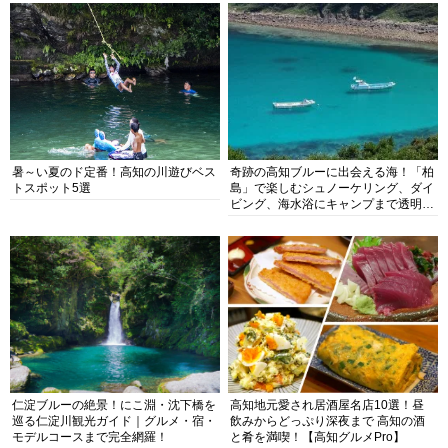
暑～い夏のド定番！高知の川遊びベス
奇跡の高知ブルーに出会える海！「柏
トスポット5選
島」で楽しむシュノーケリング、ダイ
ビング、海水浴にキャンプまで透明度
抜群の海の楽園を徹底紹介
仁淀ブルーの絶景！にこ淵・沈下橋を
高知地元愛され居酒屋名店10選！昼
巡る仁淀川観光ガイド｜グルメ・宿・
飲みからどっぷり深夜まで 高知の酒
モデルコースまで完全網羅！
と肴を満喫！【高知グルメPro】