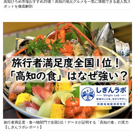
高知ひろめ市場おすすめ20選！高知の地元グルメを一気に堪能できる超人気ス
ポットを徹底解剖
旅行者満足度・食べ物部門で全国1位！データが証明する「高知の食」の実力
【しぎんラボレポート】