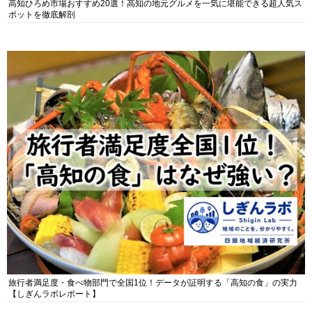
高知ひろめ市場おすすめ20選！高知の地元グルメを一気に堪能できる超人気ス
ポットを徹底解剖
旅行者満足度・食べ物部門で全国1位！データが証明する「高知の食」の実力
【しぎんラボレポート】