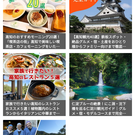
高知のおすすめモーニング20選！
【高知観光40選】鉄板スポット・
「喫茶店の街」高知で美味しい喫
絶品グルメ・宿・土産をおひとり
茶店・カフェモーニングをいただ
様からファミリー向けまで徹底解
きます！
説！
家族で行きたい高知のレストラン
仁淀ブルーの絶景！にこ淵・沈下
おススメ５選！植物園内のレスト
橋を巡る仁淀川観光ガイド｜グル
ランからイタリアンに中華まで楽
メ・宿・モデルコースまで完全網
しめる
羅！