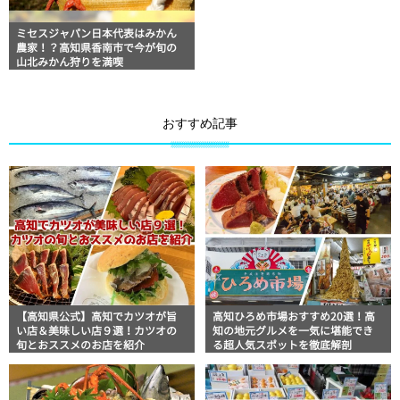
ミセスジャパン日本代表はみかん
農家！？高知県香南市で今が旬の
山北みかん狩りを満喫
おすすめ記事
【高知県公式】高知でカツオが旨
高知ひろめ市場おすすめ20選！高
い店＆美味しい店９選！カツオの
知の地元グルメを一気に堪能でき
旬とおススメのお店を紹介
る超人気スポットを徹底解剖