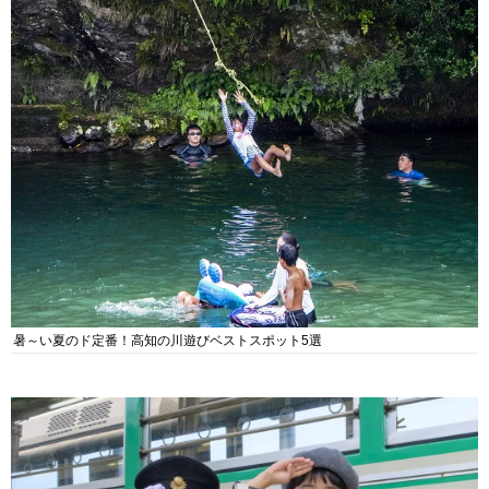
暑～い夏のド定番！高知の川遊びベストスポット5選