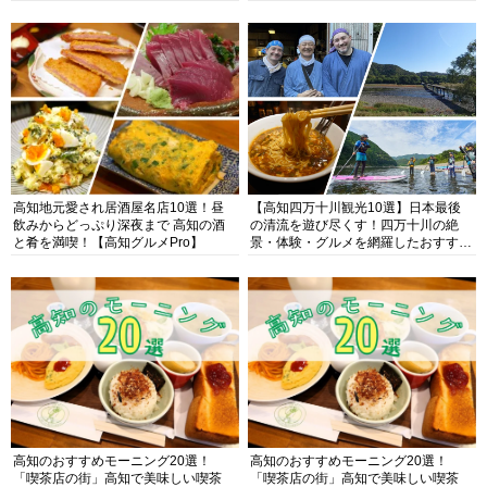
高知地元愛され居酒屋名店10選！昼
【高知四万十川観光10選】日本最後
飲みからどっぷり深夜まで 高知の酒
の清流を遊び尽くす！四万十川の絶
と肴を満喫！【高知グルメPro】
景・体験・グルメを網羅したおすすめ
ガイド
高知のおすすめモーニング20選！
高知のおすすめモーニング20選！
「喫茶店の街」高知で美味しい喫茶
「喫茶店の街」高知で美味しい喫茶