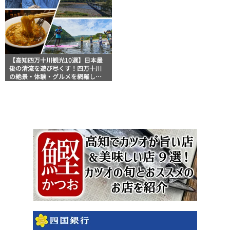
【高知四万十川観光10選】日本最
後の清流を遊び尽くす！四万十川
の絶景・体験・グルメを網羅した
おすすめガイド