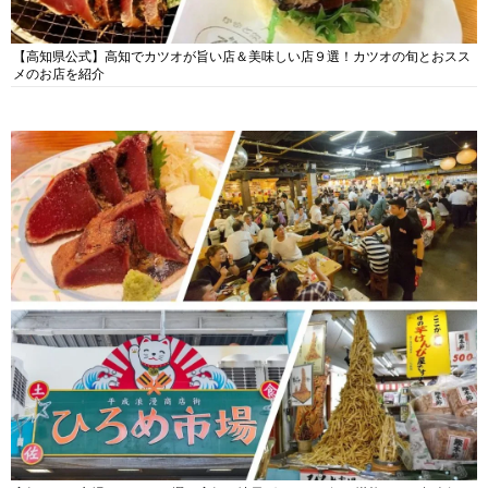
【高知県公式】高知でカツオが旨い店＆美味しい店９選！カツオの旬とおスス
メのお店を紹介