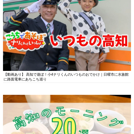
【動画あり】 高知で遊ぼ！小4ナリくんのいつものおでかけ｜日曜市に水族館
に路面電車にあちこち巡り