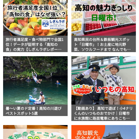
旅行者満足度・食べ物部門で全国1
高知県民の台所＆鉄板観光スポッ
位！データが証明する「高知の
ト「日曜市」！お土産に地元野
食」の実力【しぎんラボレポー
菜、ソウルフードまで なんでもそ
ト】
ろう高知の巨大街路市を徹底解
説！
暑～い夏のド定番！高知の川遊び
【動画あり】 高知で遊ぼ！小4ナリ
ベストスポット5選
くんのいつものおでかけ｜日曜市
に水族館に路面電車にあちこち巡
り