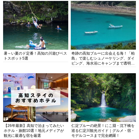
暑～い夏のド定番！高知の川遊びベス
奇跡の高知ブルーに出会える海！「柏
トスポット5選
島」で楽しむシュノーケリング、ダイ
ビング、海水浴にキャンプまで透明度
抜群の海の楽園を徹底紹介
【26年最新】高知で泊まってみたい
仁淀ブルーの絶景！にこ淵・沈下橋を
ホテル・旅館10選！地元メディアが
巡る仁淀川観光ガイド｜グルメ・宿・
観光に最適な宿を厳選
モデルコースまで完全網羅！