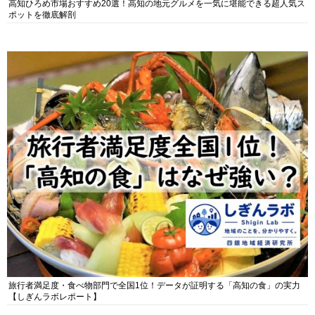
高知ひろめ市場おすすめ20選！高知の地元グルメを一気に堪能できる超人気ス
ポットを徹底解剖
旅行者満足度・食べ物部門で全国1位！データが証明する「高知の食」の実力
【しぎんラボレポート】