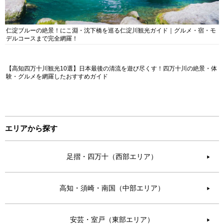
仁淀ブルーの絶景！にこ淵・沈下橋を巡る仁淀川観光ガイド｜グルメ・宿・モ
デルコースまで完全網羅！
【高知四万十川観光10選】日本最後の清流を遊び尽くす！四万十川の絶景・体
験・グルメを網羅したおすすめガイド
エリアから探す
足摺・四万十（西部エリア）
▶︎
高知・須崎・南国（中部エリア）
▶︎
安芸・室戸（東部エリア）
▶︎