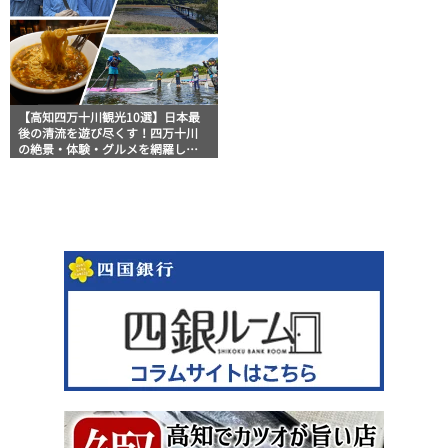
【高知四万十川観光10選】日本最
後の清流を遊び尽くす！四万十川
の絶景・体験・グルメを網羅した
おすすめガイド