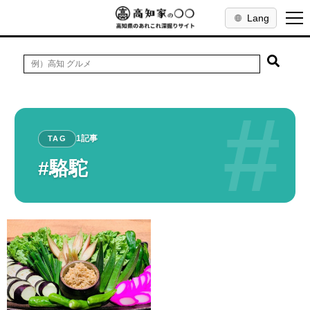
Lang
#
1記事
TAG
#駱駝