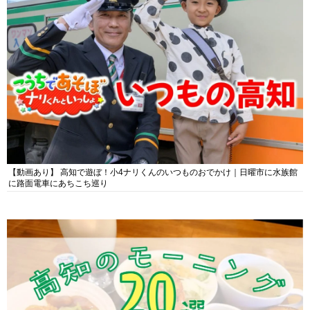
【動画あり】 高知で遊ぼ！小4ナリくんのいつものおでかけ｜日曜市に水族館
に路面電車にあちこち巡り