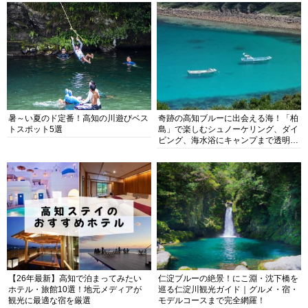
暑～い夏のド定番！高知の川遊びベス
奇跡の高知ブルーに出会える海！「柏
トスポット5選
島」で楽しむシュノーケリング、ダイ
ビング、海水浴にキャンプまで透明度
抜群の海の楽園を徹底紹介
【26年最新】高知で泊まってみたい
仁淀ブルーの絶景！にこ淵・沈下橋を
ホテル・旅館10選！地元メディアが
巡る仁淀川観光ガイド｜グルメ・宿・
観光に最適な宿を厳選
モデルコースまで完全網羅！