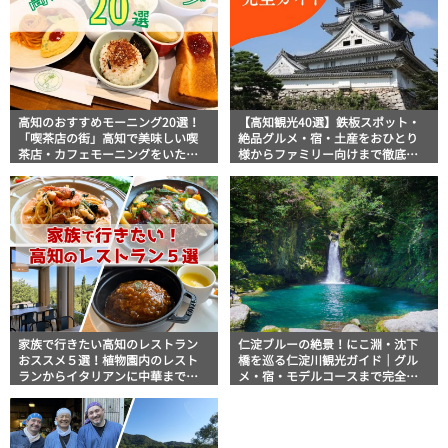
高知のおすすめモーニング20選！
【高知観光40選】鉄板スポット・
「喫茶店の街」高知で美味しい喫
絶品グルメ・宿・土産をおひとり
茶店・カフェモーニングをいただ
様からファミリー向けまで徹底解
きます！
説！
家族で行きたい高知のレストラン
仁淀ブルーの絶景！にこ淵・沈下
おススメ５選！植物園内のレスト
橋を巡る仁淀川観光ガイド｜グル
ランからイタリアンに中華まで楽
メ・宿・モデルコースまで完全網
しめる
羅！