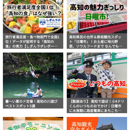
旅行者満足度・食べ物部門で全国1
高知県民の台所＆鉄板観光スポッ
位！データが証明する「高知の
ト「日曜市」！お土産に地元野
食」の実力【しぎんラボレポー
菜、ソウルフードまで なんでもそ
ト】
ろう高知の巨大街路市を徹底解
説！
暑～い夏のド定番！高知の川遊び
【動画あり】 高知で遊ぼ！小4ナリ
ベストスポット5選
くんのいつものおでかけ｜日曜市
に水族館に路面電車にあちこち巡
り