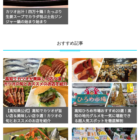
カツオ出汁！四万十鶏！たっぷり
生姜スープでカラダ悦ぶ土佐ジン
ジャー鍋の始まり始まり
おすすめ記事
【高知県公式】高知でカツオが旨
高知ひろめ市場おすすめ20選！高
い店＆美味しい店９選！カツオの
知の地元グルメを一気に堪能でき
旬とおススメのお店を紹介
る超人気スポットを徹底解剖