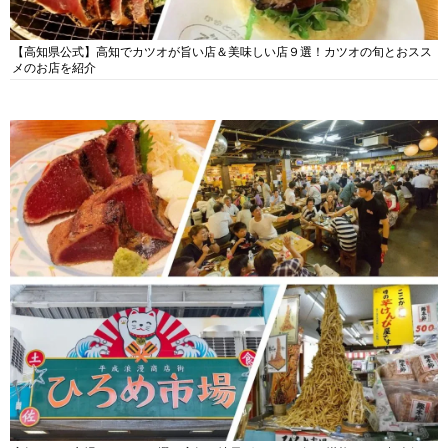
【高知県公式】高知でカツオが旨い店＆美味しい店９選！カツオの旬とおスス
メのお店を紹介