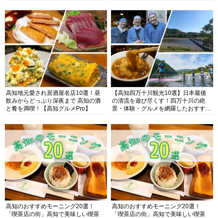
高知地元愛され居酒屋名店10選！昼
【高知四万十川観光10選】日本最後
飲みからどっぷり深夜まで 高知の酒
の清流を遊び尽くす！四万十川の絶
と肴を満喫！【高知グルメPro】
景・体験・グルメを網羅したおすすめ
ガイド
高知のおすすめモーニング20選！
高知のおすすめモーニング20選！
「喫茶店の街」高知で美味しい喫茶
「喫茶店の街」高知で美味しい喫茶