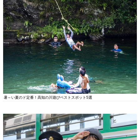
暑～い夏のド定番！高知の川遊びベストスポット5選