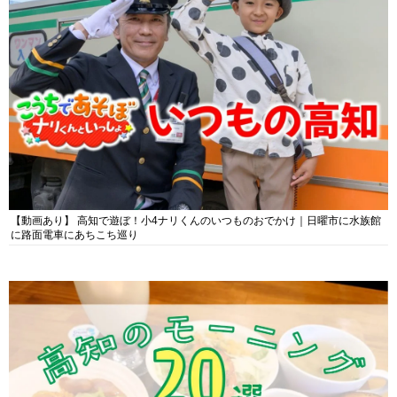
【動画あり】 高知で遊ぼ！小4ナリくんのいつものおでかけ｜日曜市に水族館
に路面電車にあちこち巡り