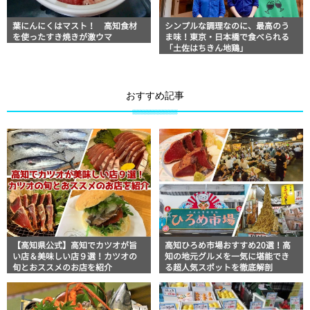
葉にんにくはマスト！ 高知食材
シンプルな調理なのに、最高のう
を使ったすき焼きが激ウマ
ま味！東京・日本橋で食べられる
「土佐はちきん地鶏」
おすすめ記事
【高知県公式】高知でカツオが旨
高知ひろめ市場おすすめ20選！高
い店＆美味しい店９選！カツオの
知の地元グルメを一気に堪能でき
旬とおススメのお店を紹介
る超人気スポットを徹底解剖