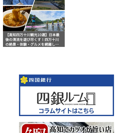
【高知四万十川観光10選】日本最
後の清流を遊び尽くす！四万十川
の絶景・体験・グルメを網羅した
おすすめガイド