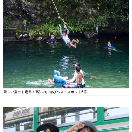
暑～い夏のド定番！高知の川遊びベストスポット5選