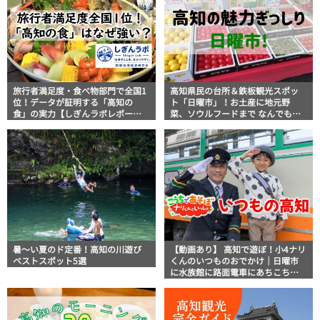
旅行者満足度・食べ物部門で全国1
高知県民の台所＆鉄板観光スポッ
位！データが証明する「高知の
ト「日曜市」！お土産に地元野
食」の実力【しぎんラボレポー
菜、ソウルフードまで なんでもそ
ト】
ろう高知の巨大街路市を徹底解
説！
暑～い夏のド定番！高知の川遊び
【動画あり】 高知で遊ぼ！小4ナリ
ベストスポット5選
くんのいつものおでかけ｜日曜市
に水族館に路面電車にあちこち巡
り