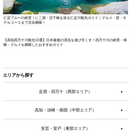
仁淀ブルーの絶景！にこ淵・沈下橋を巡る仁淀川観光ガイド｜グルメ・宿・モ
デルコースまで完全網羅！
【高知四万十川観光10選】日本最後の清流を遊び尽くす！四万十川の絶景・体
験・グルメを網羅したおすすめガイド
エリアから探す
足摺・四万十（西部エリア）
▶︎
高知・須崎・南国（中部エリア）
▶︎
安芸・室戸（東部エリア）
▶︎