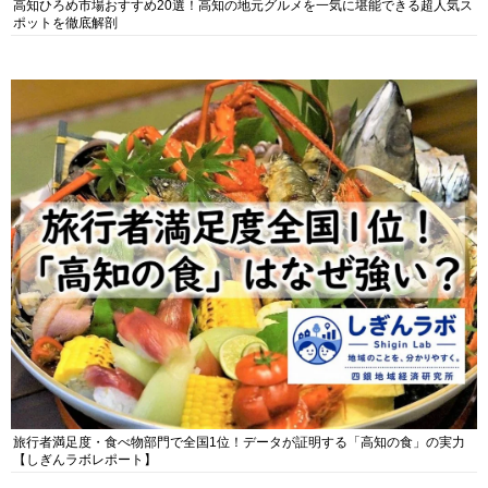
高知ひろめ市場おすすめ20選！高知の地元グルメを一気に堪能できる超人気ス
ポットを徹底解剖
旅行者満足度・食べ物部門で全国1位！データが証明する「高知の食」の実力
【しぎんラボレポート】