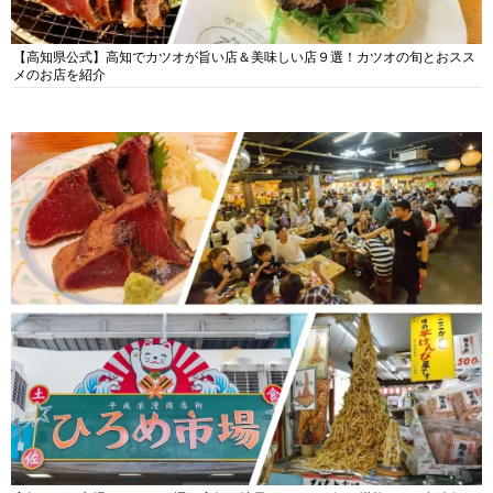
【高知県公式】高知でカツオが旨い店＆美味しい店９選！カツオの旬とおスス
メのお店を紹介