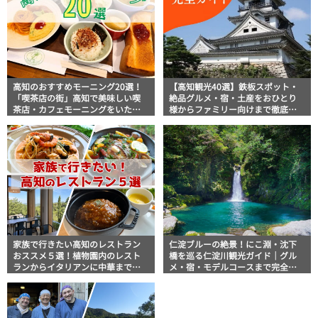
高知のおすすめモーニング20選！
【高知観光40選】鉄板スポット・
「喫茶店の街」高知で美味しい喫
絶品グルメ・宿・土産をおひとり
茶店・カフェモーニングをいただ
様からファミリー向けまで徹底解
きます！
説！
家族で行きたい高知のレストラン
仁淀ブルーの絶景！にこ淵・沈下
おススメ５選！植物園内のレスト
橋を巡る仁淀川観光ガイド｜グル
ランからイタリアンに中華まで楽
メ・宿・モデルコースまで完全網
しめる
羅！