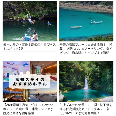
暑～い夏のド定番！高知の川遊びベス
奇跡の高知ブルーに出会える海！「柏
トスポット5選
島」で楽しむシュノーケリング、ダイ
ビング、海水浴にキャンプまで透明度
抜群の海の楽園を徹底紹介
【26年最新】高知で泊まってみたい
仁淀ブルーの絶景！にこ淵・沈下橋を
ホテル・旅館10選！地元メディアが
巡る仁淀川観光ガイド｜グルメ・宿・
観光に最適な宿を厳選
モデルコースまで完全網羅！