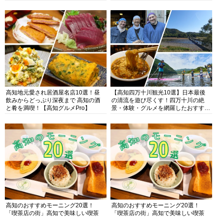
高知地元愛され居酒屋名店10選！昼
【高知四万十川観光10選】日本最後
飲みからどっぷり深夜まで 高知の酒
の清流を遊び尽くす！四万十川の絶
と肴を満喫！【高知グルメPro】
景・体験・グルメを網羅したおすすめ
ガイド
高知のおすすめモーニング20選！
高知のおすすめモーニング20選！
「喫茶店の街」高知で美味しい喫茶
「喫茶店の街」高知で美味しい喫茶