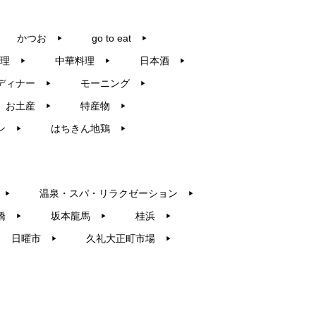
かつお
go to eat
▶︎
▶︎
理
中華料理
日本酒
▶︎
▶︎
▶︎
ディナー
モーニング
▶︎
▶︎
お土産
特産物
▶︎
▶︎
ン
はちきん地鶏
▶︎
▶︎
温泉・スパ・リラクゼーション
▶︎
▶︎
橋
坂本龍馬
桂浜
▶︎
▶︎
▶︎
日曜市
久礼大正町市場
▶︎
▶︎