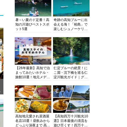
暑～い夏のド定番！高
奇跡の高知ブルーに出
知の川遊びベストスポ
会える海！「柏島」で
ット5選
楽しむシュノーケリン
グ、ダイビング、海水
浴にキャンプまで透明
度抜群の海の楽園を徹
底紹介
【26年最新】高知で泊
仁淀ブルーの絶景！に
まってみたいホテル・
こ淵・沈下橋を巡る仁
旅館10選！地元メディ
淀川観光ガイド｜グル
アが観光に最適な宿を
メ・宿・モデルコース
厳選
まで完全網羅！
ぎ
高知地元愛され居酒屋
【高知四万十川観光10
名店10選！昼飲みから
選】日本最後の清流を
どっぷり深夜まで 高知
遊び尽くす！四万十川