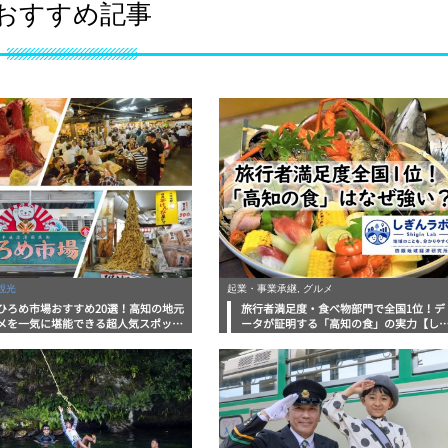
おすすめ記事
観光
起業・事業承継, グルメ
ひろめ市場おすすめ20選！高知の地元
旅行者満足度・食べ物部門で全国1位！デ
メを一気に堪能できる超人気スポット
ータが証明する「高知の食」の実力【し
底解剖
んラボレポート】