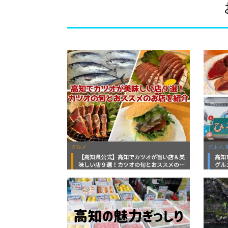
グルメ
グルメ, 
【高知県公式】高知でカツオが旨い店＆美
高知
味しい店９選！カツオの旬とおススメのお
グル
店を紹介
を徹