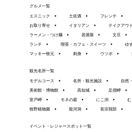
グルメ一覧
エスニック
土佐酒
フレンチ
▶︎
▶︎
▶︎
お取り寄せ
イタリアン
テイクアウ
▶︎
▶︎
ラーメン・つけ麺
居酒屋
文旦
▶︎
▶︎
▶︎
ランチ
喫茶・カフェ・スイーツ
ゆ
▶︎
▶︎
マッキー牧元
刺身
ウツボ
▶︎
▶︎
▶︎
観光名所一覧
モデルコース
名所・観光施設
自然
▶︎
▶︎
美術館・博物館
高知城
足摺岬
▶︎
▶︎
▶︎
室戸岬
モネの庭
にこ渕
む
▶︎
▶︎
▶︎
牧野植物園
龍河洞
長宗我部
▶︎
▶︎
▶︎
イベント・レジャースポット一覧