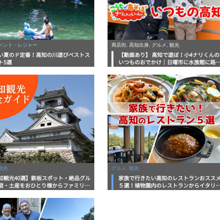
イベント・レジャー
商店街, 高知出身, グルメ, 観光
い夏のド定番！高知の川遊びベストス
【動画あり】 高知で遊ぼ！小4ナリくんの
ト5選
いつものおでかけ｜日曜市に水族館に路
電車にあちこち巡り
観光
グルメ, 観光
知観光40選】鉄板スポット・絶品グル
家族で行きたい高知のレストランおスス
宿・土産をおひとり様からファミリー
５選！植物園内のレストランからイタリ
まで徹底解説！
ンに中華まで楽しめる