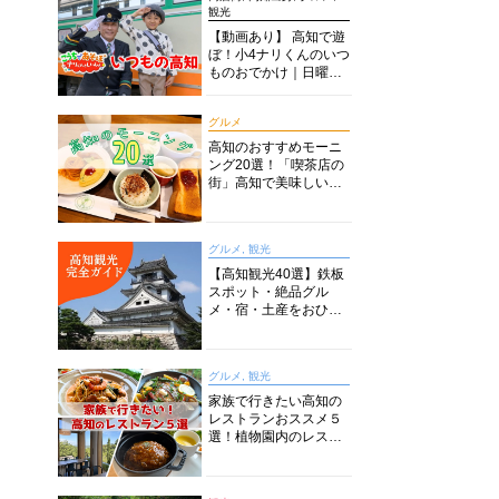
観光
【動画あり】 高知で遊
ぼ！小4ナリくんのいつ
ものおでかけ｜日曜市
に水族館に路面電車に
あちこち巡り
グルメ
高知のおすすめモーニ
ング20選！「喫茶店の
街」高知で美味しい喫
茶店・カフェモーニン
グをいただきます！
グルメ, 観光
【高知観光40選】鉄板
スポット・絶品グル
メ・宿・土産をおひと
り様からファミリー向
けまで徹底解説！
グルメ, 観光
家族で行きたい高知の
レストランおススメ５
選！植物園内のレスト
ランからイタリアンに
中華まで楽しめる