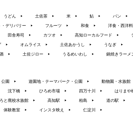
うどん
土佐茶
米
鮎
パン
▶︎
▶︎
▶︎
▶︎
▶︎
ト・デリバリー
フルーツ
和食
洋食・西洋料
▶︎
▶︎
▶︎
田舎寿司
カツオ
高知ローカルフード
▶︎
▶︎
▶︎
ず
オムライス
土佐あかうし
うなぎ
▶︎
▶︎
▶︎
▶︎
酒
土佐ジロー
うるめいわし
鍋焼きラーメ
▶︎
▶︎
▶︎
・公園
遊園地・テーマパーク・公園
動物園・水族館
▶︎
▶︎
沈下橋
ひろめ市場
四万十川
はりまや
▶︎
▶︎
▶︎
ろと廃校水族館
高知駅
柏島
道の駅
▶︎
▶︎
▶︎
▶︎
体験教室
インスタ映え
仁淀川
▶︎
▶︎
▶︎