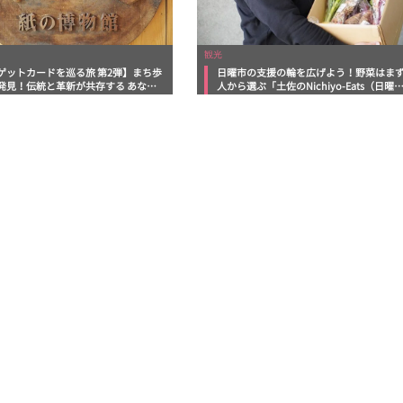
観光
ゲットカードを巡る旅 第2弾】まち歩
日曜市の支援の輪を広げよう！野菜はま
発見！伝統と革新が共存する あなた
人から選ぶ「土佐のNichiyo-Eats（日曜
らない紙の町 inいの町
ーツ）」