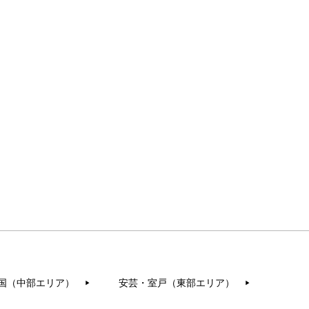
国（中部エリア）
安芸・室戸（東部エリア）
▶︎
▶︎