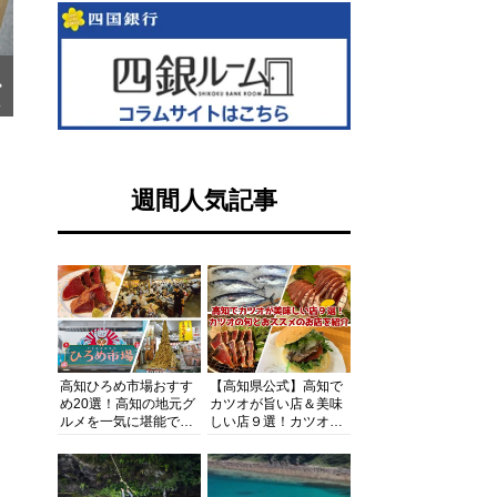
ず
イ
週間人気記事
高知ひろめ市場おすす
【高知県公式】高知で
め20選！高知の地元グ
カツオが旨い店＆美味
ルメを一気に堪能でき
しい店９選！カツオの
る超人気スポットを徹
旬とおススメのお店を
底解剖
紹介