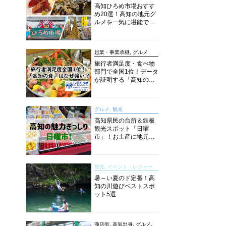
高知ひろめ市場おすす
め20選！高知の地元グ
ルメを一気に堪能でき
る超人気スポットを徹
底解剖
起業・事業承継, グルメ
旅行者満足度・食べ物
部門で全国1位！データ
が証明する「高知の
食」の実力【しぎんラ
ボレポート】
グルメ, 観光
高知県民の台所＆鉄板
観光スポット「日曜
市」！お土産に地元野
菜、ソウルフードまで
なんでもそろう高知の
巨大街路市を徹底解
観光, イベント・レジャー
説！
暑～い夏のド定番！高
知の川遊びベストスポ
ット5選
商店街, 高知出身, グルメ,