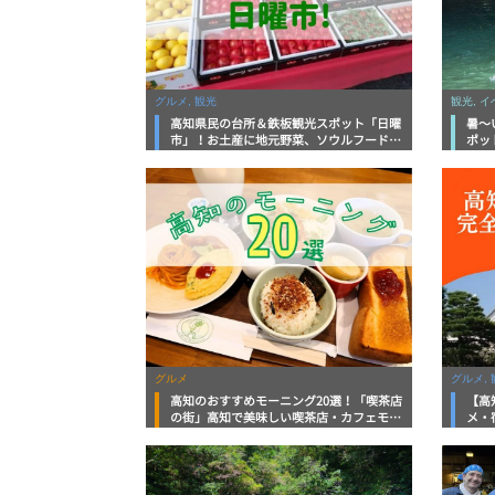
グルメ, 観光
観光, 
高知県民の台所＆鉄板観光スポット「日曜
暑～
市」！お土産に地元野菜、ソウルフードま
ポッ
で なんでもそろう高知の巨大街路市を徹
底解説！
グルメ
グルメ, 
高知のおすすめモーニング20選！「喫茶店
【高
の街」高知で美味しい喫茶店・カフェモー
メ・
ニングをいただきます！
向け