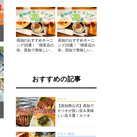
の酒と肴を満喫！【高
の絶景・体験・グルメ
知グルメPro】
を網羅したおすすめガ
イド
面
高知のおすすめモーニ
高知のおすすめモーニ
ング20選！「喫茶店の
ング20選！「喫茶店の
街」高知で美味しい喫
街」高知で美味しい喫
茶店・カフェモーニン
茶店・カフェモーニン
グをいただきます！
グをいただきます！
おすすめの記事
グルメ
【高知県公式】高知で
カツオが旨い店＆美味
メ
ア
しい店９選！カツオの
旬とおススメのお店を
紹介
グルメ, 観光