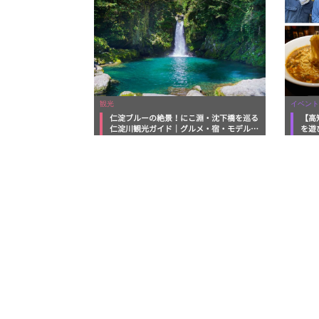
観光
イベント
仁淀ブルーの絶景！にこ淵・沈下橋を巡る
【高
仁淀川観光ガイド｜グルメ・宿・モデルコ
を遊
ースまで完全網羅！
ルメ