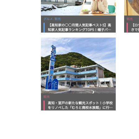
グルメ, 観光
観光
【高知家の○○月間人気記事ベスト5】高
【ロ
知家人気記事ランキングTOP5！帽子パ
きで
ン・モーニング・冬スポットも注目
の知
観光
高知・室戸の新たな観光スポット！小学校
をリノベした「むろと廃校水族館」に行っ
てみた