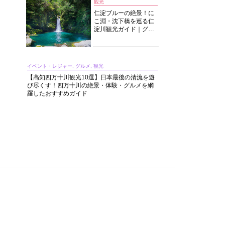
観光
仁淀ブルーの絶景！に
こ淵・沈下橋を巡る仁
淀川観光ガイド｜グル
メ・宿・モデルコース
まで完全網羅！
イベント・レジャー, グルメ, 観光
【高知四万十川観光10選】日本最後の清流を遊
び尽くす！四万十川の絶景・体験・グルメを網
羅したおすすめガイド