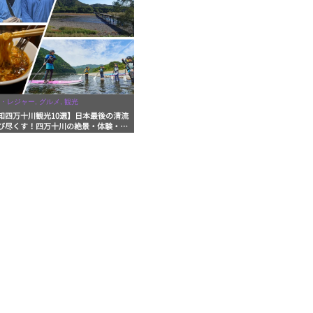
・レジャー, グルメ, 観光
知四万十川観光10選】日本最後の清流
び尽くす！四万十川の絶景・体験・グ
を網羅したおすすめガイド