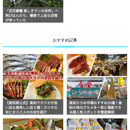
「百花繚蘭 美しきランの世界」へ
飛び込んだら、優雅で上品な空間
が待っていた
おすすめ記事
【高知県公式】高知でカツオが旨
高知ひろめ市場おすすめ20選！高
い店＆美味しい店９選！カツオの
知の地元グルメを一気に堪能でき
旬とおススメのお店を紹介
る超人気スポットを徹底解剖