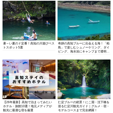
暑～い夏のド定番！高知の川遊びベス
奇跡の高知ブルーに出会える海！「柏
トスポット5選
島」で楽しむシュノーケリング、ダイ
ビング、海水浴にキャンプまで透明度
抜群の海の楽園を徹底紹介
【26年最新】高知で泊まってみたい
仁淀ブルーの絶景！にこ淵・沈下橋を
ホテル・旅館10選！地元メディアが
巡る仁淀川観光ガイド｜グルメ・宿・
観光に最適な宿を厳選
モデルコースまで完全網羅！