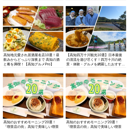
高知地元愛され居酒屋名店10選！昼
【高知四万十川観光10選】日本最後
飲みからどっぷり深夜まで 高知の酒
の清流を遊び尽くす！四万十川の絶
と肴を満喫！【高知グルメPro】
景・体験・グルメを網羅したおすすめ
ガイド
高知のおすすめモーニング20選！
高知のおすすめモーニング20選！
「喫茶店の街」高知で美味しい喫茶
「喫茶店の街」高知で美味しい喫茶