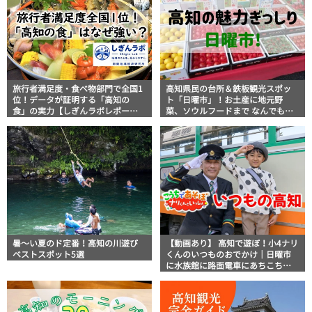
旅行者満足度・食べ物部門で全国1
高知県民の台所＆鉄板観光スポッ
位！データが証明する「高知の
ト「日曜市」！お土産に地元野
食」の実力【しぎんラボレポー
菜、ソウルフードまで なんでもそ
ト】
ろう高知の巨大街路市を徹底解
説！
暑～い夏のド定番！高知の川遊び
【動画あり】 高知で遊ぼ！小4ナリ
ベストスポット5選
くんのいつものおでかけ｜日曜市
に水族館に路面電車にあちこち巡
り