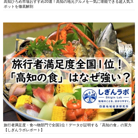
高知ひろめ市場おすすめ20選！高知の地元グルメを一気に堪能できる超人気ス
ポットを徹底解剖
旅行者満足度・食べ物部門で全国1位！データが証明する「高知の食」の実力
【しぎんラボレポート】