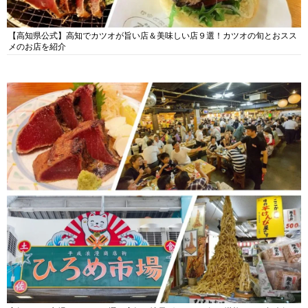
【高知県公式】高知でカツオが旨い店＆美味しい店９選！カツオの旬とおスス
メのお店を紹介