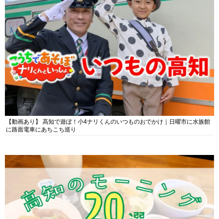
【動画あり】 高知で遊ぼ！小4ナリくんのいつものおでかけ｜日曜市に水族館
に路面電車にあちこち巡り