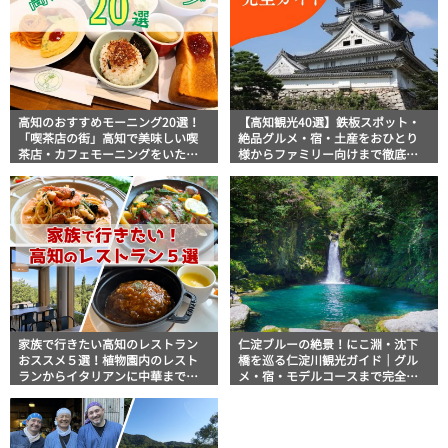
高知のおすすめモーニング20選！
【高知観光40選】鉄板スポット・
「喫茶店の街」高知で美味しい喫
絶品グルメ・宿・土産をおひとり
茶店・カフェモーニングをいただ
様からファミリー向けまで徹底解
きます！
説！
家族で行きたい高知のレストラン
仁淀ブルーの絶景！にこ淵・沈下
おススメ５選！植物園内のレスト
橋を巡る仁淀川観光ガイド｜グル
ランからイタリアンに中華まで楽
メ・宿・モデルコースまで完全網
しめる
羅！