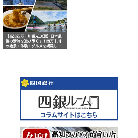
【高知四万十川観光10選】日本最
後の清流を遊び尽くす！四万十川
の絶景・体験・グルメを網羅した
おすすめガイド