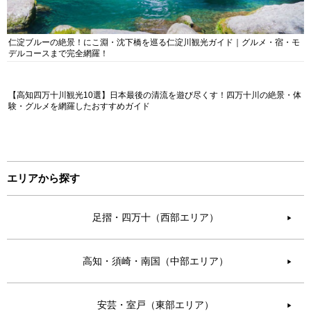
仁淀ブルーの絶景！にこ淵・沈下橋を巡る仁淀川観光ガイド｜グルメ・宿・モ
デルコースまで完全網羅！
【高知四万十川観光10選】日本最後の清流を遊び尽くす！四万十川の絶景・体
験・グルメを網羅したおすすめガイド
エリアから探す
足摺・四万十（西部エリア）
▶︎
高知・須崎・南国（中部エリア）
▶︎
安芸・室戸（東部エリア）
▶︎