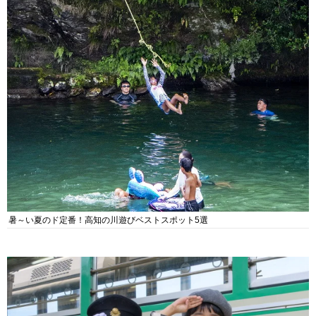
暑～い夏のド定番！高知の川遊びベストスポット5選