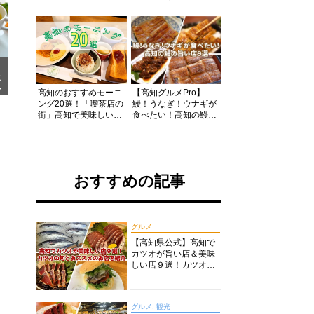
の酒と肴を満喫！【高
の絶景・体験・グルメ
知グルメPro】
を網羅したおすすめガ
イド
メ
ア
高知のおすすめモーニ
【高知グルメPro】
ング20選！「喫茶店の
鰻！うなぎ！ウナギが
街」高知で美味しい喫
食べたい！高知の鰻の
茶店・カフェモーニン
旨い店美味しい店９選
グをいただきます！
食いしんぼおじさんマ
ッキー牧元の高知満腹
日記セレクション
おすすめの記事
グルメ
【高知県公式】高知で
カツオが旨い店＆美味
しい店９選！カツオの
旬とおススメのお店を
紹介
グルメ, 観光