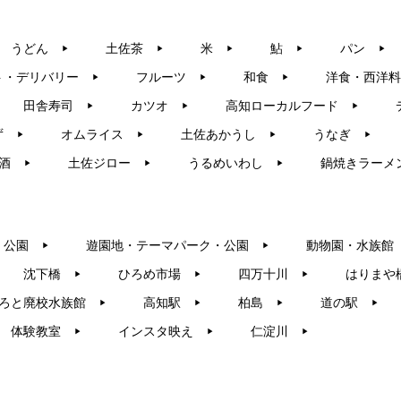
うどん
土佐茶
米
鮎
パン
▶︎
▶︎
▶︎
▶︎
▶︎
ト・デリバリー
フルーツ
和食
洋食・西洋料
▶︎
▶︎
▶︎
田舎寿司
カツオ
高知ローカルフード
▶︎
▶︎
▶︎
ず
オムライス
土佐あかうし
うなぎ
▶︎
▶︎
▶︎
▶︎
酒
土佐ジロー
うるめいわし
鍋焼きラーメ
▶︎
▶︎
▶︎
・公園
遊園地・テーマパーク・公園
動物園・水族館
▶︎
▶︎
沈下橋
ひろめ市場
四万十川
はりまや
▶︎
▶︎
▶︎
ろと廃校水族館
高知駅
柏島
道の駅
▶︎
▶︎
▶︎
▶︎
体験教室
インスタ映え
仁淀川
▶︎
▶︎
▶︎