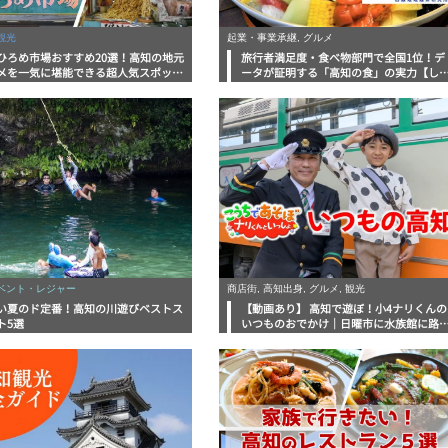
観光
起業・事業承継, グルメ
ひろめ市場おすすめ20選！高知の地元
旅行者満足度・食べ物部門で全国1位！デ
メを一気に堪能できる超人気スポット
ータが証明する「高知の食」の実力【し
底解剖
んラボレポート】
イベント・レジャー
商店街, 高知出身, グルメ, 観光
い夏のド定番！高知の川遊びベストス
【動画あり】 高知で遊ぼ！小4ナリくんの
ト5選
いつものおでかけ｜日曜市に水族館に路
電車にあちこち巡り