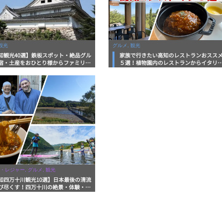
観光
グルメ, 観光
知観光40選】鉄板スポット・絶品グル
家族で行きたい高知のレストランおスス
宿・土産をおひとり様からファミリー
５選！植物園内のレストランからイタリ
まで徹底解説！
ンに中華まで楽しめる
・レジャー, グルメ, 観光
知四万十川観光10選】日本最後の清流
び尽くす！四万十川の絶景・体験・グ
を網羅したおすすめガイド