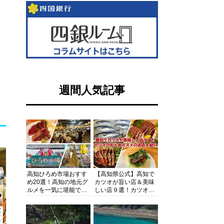
週間人気記事
高知ひろめ市場おすす
【高知県公式】高知で
め20選！高知の地元グ
カツオが旨い店＆美味
ルメを一気に堪能でき
しい店９選！カツオの
る超人気スポットを徹
旬とおススメのお店を
底解剖
紹介