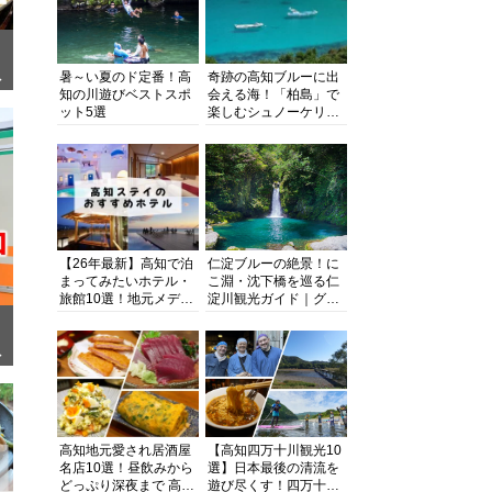
暑～い夏のド定番！高
奇跡の高知ブルーに出
ぎ
知の川遊びベストスポ
会える海！「柏島」で
ット5選
楽しむシュノーケリン
グ、ダイビング、海水
浴にキャンプまで透明
度抜群の海の楽園を徹
底紹介
【26年最新】高知で泊
仁淀ブルーの絶景！に
まってみたいホテル・
こ淵・沈下橋を巡る仁
旅館10選！地元メディ
淀川観光ガイド｜グル
アが観光に最適な宿を
メ・宿・モデルコース
厳選
まで完全網羅！
面
高知地元愛され居酒屋
【高知四万十川観光10
名店10選！昼飲みから
選】日本最後の清流を
どっぷり深夜まで 高知
遊び尽くす！四万十川