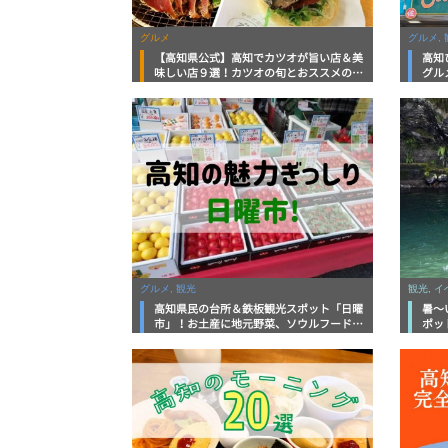
グルメ
グルメ, 
【高知県公式】高知でカツオが旨い店＆美
高知
味しい店９選！カツオの旬とおススメのお
グル
店を紹介
を徹
グルメ, 観光
観光, 
高知県民の台所＆鉄板観光スポット「日曜
暑～
市」！お土産に地元野菜、ソウルフードま
ポッ
で なんでもそろう高知の巨大街路市を徹
底解説！