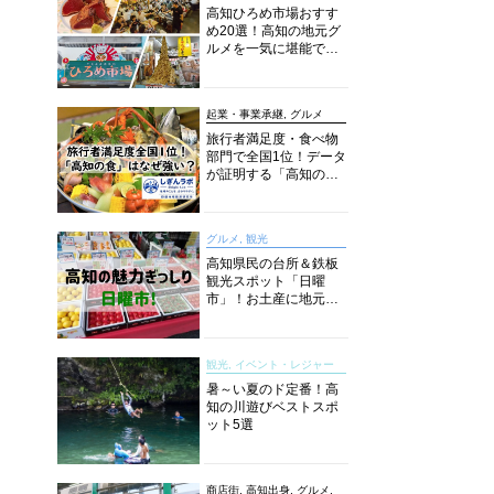
高知ひろめ市場おすす
め20選！高知の地元グ
ルメを一気に堪能でき
る超人気スポットを徹
底解剖
起業・事業承継, グルメ
旅行者満足度・食べ物
部門で全国1位！データ
が証明する「高知の
食」の実力【しぎんラ
ボレポート】
グルメ, 観光
高知県民の台所＆鉄板
観光スポット「日曜
市」！お土産に地元野
菜、ソウルフードまで
なんでもそろう高知の
巨大街路市を徹底解
観光, イベント・レジャー
説！
暑～い夏のド定番！高
知の川遊びベストスポ
ット5選
商店街, 高知出身, グルメ,