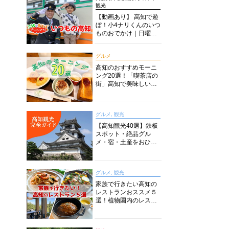
観光
【動画あり】 高知で遊
ぼ！小4ナリくんのいつ
ものおでかけ｜日曜市
に水族館に路面電車に
あちこち巡り
グルメ
高知のおすすめモーニ
ング20選！「喫茶店の
街」高知で美味しい喫
茶店・カフェモーニン
グをいただきます！
グルメ, 観光
【高知観光40選】鉄板
スポット・絶品グル
メ・宿・土産をおひと
り様からファミリー向
けまで徹底解説！
グルメ, 観光
家族で行きたい高知の
レストランおススメ５
選！植物園内のレスト
ランからイタリアンに
中華まで楽しめる