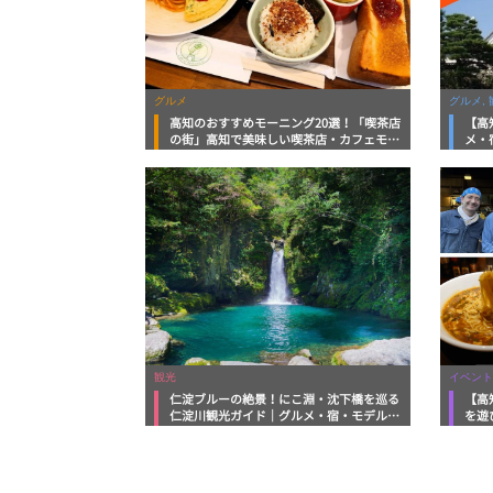
グルメ
グルメ, 
高知のおすすめモーニング20選！「喫茶店
【高
の街」高知で美味しい喫茶店・カフェモー
メ・
ニングをいただきます！
向け
観光
イベント
仁淀ブルーの絶景！にこ淵・沈下橋を巡る
【高
仁淀川観光ガイド｜グルメ・宿・モデルコ
を遊
ースまで完全網羅！
ルメ