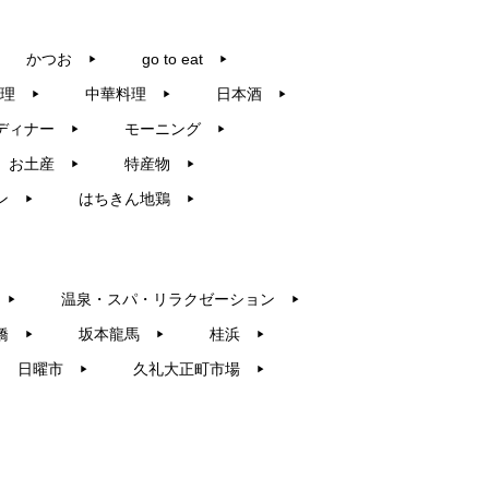
かつお
go to eat
▶︎
▶︎
理
中華料理
日本酒
▶︎
▶︎
▶︎
ディナー
モーニング
▶︎
▶︎
お土産
特産物
▶︎
▶︎
ン
はちきん地鶏
▶︎
▶︎
温泉・スパ・リラクゼーション
▶︎
▶︎
橋
坂本龍馬
桂浜
▶︎
▶︎
▶︎
日曜市
久礼大正町市場
▶︎
▶︎