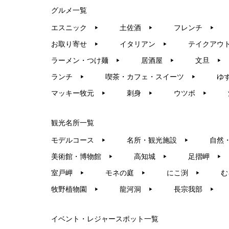
グルメ一覧
エスニック
土佐酒
フレンチ
▶︎
▶︎
▶︎
お取り寄せ
イタリアン
テイクアウ
▶︎
▶︎
ラーメン・つけ麺
居酒屋
文旦
▶︎
▶︎
▶︎
ランチ
喫茶・カフェ・スイーツ
ゆ
▶︎
▶︎
マッキー牧元
刺身
ウツボ
▶︎
▶︎
▶︎
観光名所一覧
モデルコース
名所・観光施設
自然
▶︎
▶︎
美術館・博物館
高知城
足摺岬
▶︎
▶︎
▶︎
室戸岬
モネの庭
にこ渕
む
▶︎
▶︎
▶︎
牧野植物園
龍河洞
長宗我部
▶︎
▶︎
▶︎
イベント・レジャースポット一覧