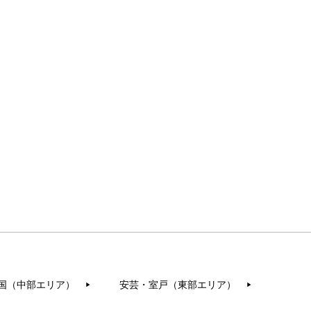
国（中部エリア）
安芸・室戸（東部エリア）
▶︎
▶︎