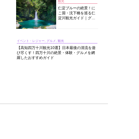
観光
仁淀ブルーの絶景！に
こ淵・沈下橋を巡る仁
淀川観光ガイド｜グル
メ・宿・モデルコース
まで完全網羅！
イベント・レジャー, グルメ, 観光
【高知四万十川観光10選】日本最後の清流を遊
び尽くす！四万十川の絶景・体験・グルメを網
羅したおすすめガイド