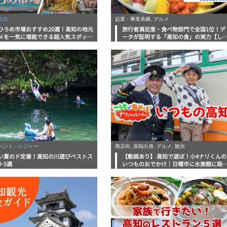
観光
起業・事業承継, グルメ
ひろめ市場おすすめ20選！高知の地元
旅行者満足度・食べ物部門で全国1位！デ
メを一気に堪能できる超人気スポット
ータが証明する「高知の食」の実力【し
底解剖
んラボレポート】
イベント・レジャー
商店街, 高知出身, グルメ, 観光
い夏のド定番！高知の川遊びベストス
【動画あり】 高知で遊ぼ！小4ナリくんの
ト5選
いつものおでかけ｜日曜市に水族館に路
電車にあちこち巡り