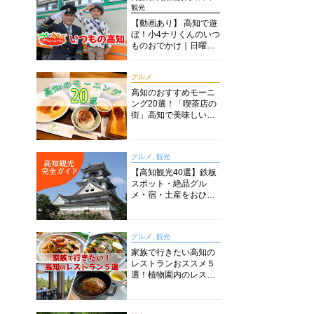
観光
【動画あり】 高知で遊
ぼ！小4ナリくんのいつ
ものおでかけ｜日曜市
に水族館に路面電車に
あちこち巡り
グルメ
高知のおすすめモーニ
ング20選！「喫茶店の
街」高知で美味しい喫
茶店・カフェモーニン
グをいただきます！
グルメ, 観光
【高知観光40選】鉄板
スポット・絶品グル
メ・宿・土産をおひと
り様からファミリー向
けまで徹底解説！
グルメ, 観光
家族で行きたい高知の
レストランおススメ５
選！植物園内のレスト
ランからイタリアンに
中華まで楽しめる