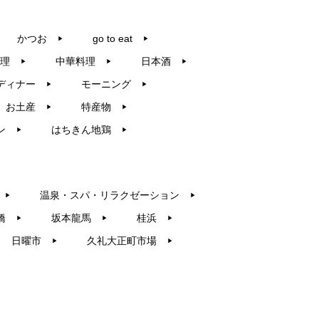
かつお
go to eat
▶︎
▶︎
理
中華料理
日本酒
▶︎
▶︎
▶︎
ディナー
モーニング
▶︎
▶︎
お土産
特産物
▶︎
▶︎
ン
はちきん地鶏
▶︎
▶︎
温泉・スパ・リラクゼーション
▶︎
▶︎
橋
坂本龍馬
桂浜
▶︎
▶︎
▶︎
日曜市
久礼大正町市場
▶︎
▶︎