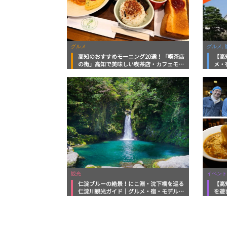
グルメ
グルメ, 
高知のおすすめモーニング20選！「喫茶店
【高
の街」高知で美味しい喫茶店・カフェモー
メ・
ニングをいただきます！
向け
観光
イベント
仁淀ブルーの絶景！にこ淵・沈下橋を巡る
【高
仁淀川観光ガイド｜グルメ・宿・モデルコ
を遊
ースまで完全網羅！
ルメ