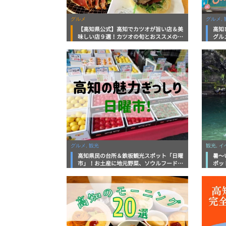
グルメ
グルメ, 
【高知県公式】高知でカツオが旨い店＆美
高知
味しい店９選！カツオの旬とおススメのお
グル
店を紹介
を徹
グルメ, 観光
観光, 
高知県民の台所＆鉄板観光スポット「日曜
暑～
市」！お土産に地元野菜、ソウルフードま
ポッ
で なんでもそろう高知の巨大街路市を徹
底解説！