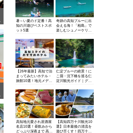
暑～い夏のド定番！高
奇跡の高知ブルーに出
ぎ
知の川遊びベストスポ
会える海！「柏島」で
ット5選
楽しむシュノーケリン
グ、ダイビング、海水
浴にキャンプまで透明
度抜群の海の楽園を徹
底紹介
【26年最新】高知で泊
仁淀ブルーの絶景！に
まってみたいホテル・
こ淵・沈下橋を巡る仁
旅館10選！地元メディ
淀川観光ガイド｜グル
アが観光に最適な宿を
メ・宿・モデルコース
厳選
まで完全網羅！
面
高知地元愛され居酒屋
【高知四万十川観光10
名店10選！昼飲みから
選】日本最後の清流を
どっぷり深夜まで 高知
遊び尽くす！四万十川