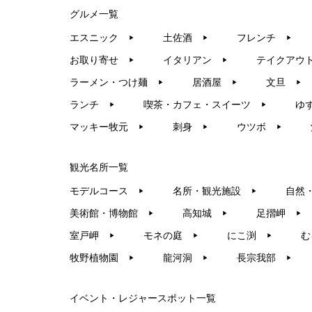
グルメ一覧
エスニック
土佐酒
フレンチ
▶︎
▶︎
▶︎
お取り寄せ
イタリアン
テイクアウ
▶︎
▶︎
ラーメン・つけ麺
居酒屋
文旦
▶︎
▶︎
▶︎
ランチ
喫茶・カフェ・スイーツ
ゆ
▶︎
▶︎
マッキー牧元
刺身
ウツボ
▶︎
▶︎
▶︎
観光名所一覧
モデルコース
名所・観光施設
自然
▶︎
▶︎
美術館・博物館
高知城
足摺岬
▶︎
▶︎
▶︎
室戸岬
モネの庭
にこ渕
む
▶︎
▶︎
▶︎
牧野植物園
龍河洞
長宗我部
▶︎
▶︎
▶︎
イベント・レジャースポット一覧