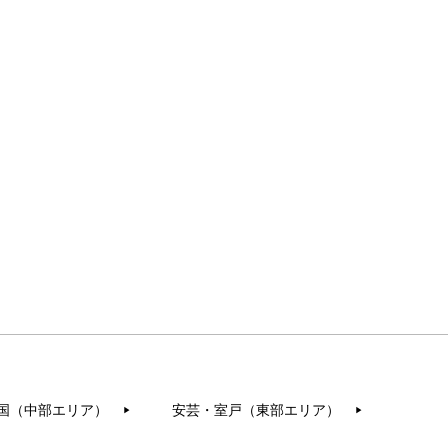
国（中部エリア）
安芸・室戸（東部エリア）
▶︎
▶︎