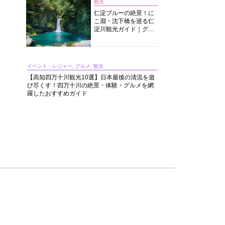
観光
仁淀ブルーの絶景！に
こ淵・沈下橋を巡る仁
淀川観光ガイド｜グル
メ・宿・モデルコース
まで完全網羅！
イベント・レジャー, グルメ, 観光
【高知四万十川観光10選】日本最後の清流を遊
び尽くす！四万十川の絶景・体験・グルメを網
羅したおすすめガイド