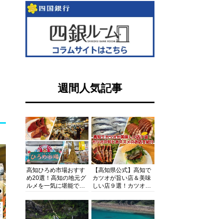
週間人気記事
高知ひろめ市場おすす
【高知県公式】高知で
め20選！高知の地元グ
カツオが旨い店＆美味
ルメを一気に堪能でき
しい店９選！カツオの
る超人気スポットを徹
旬とおススメのお店を
底解剖
紹介