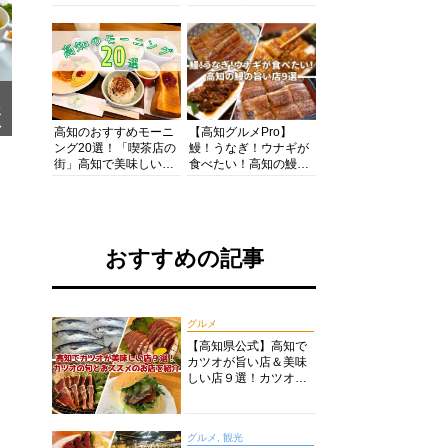
の酒と肴を満喫！【高
の絶景・体験・グルメ
知グルメPro】
を網羅したおすすめガ
イド
メ
ア
高知のおすすめモーニ
【高知グルメPro】
ング20選！「喫茶店の
鰻！うなぎ！ウナギが
街」高知で美味しい喫
食べたい！高知の鰻の
茶店・カフェモーニン
旨い店美味しい店９選
グをいただきます！
食いしんぼおじさんマ
ッキー牧元の高知満腹
日記セレクション
おすすめの記事
グルメ
【高知県公式】高知で
カツオが旨い店＆美味
しい店９選！カツオの
旬とおススメのお店を
紹介
グルメ, 観光