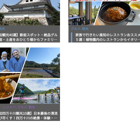
観光
グルメ, 観光
知観光40選】鉄板スポット・絶品グル
家族で行きたい高知のレストランおスス
宿・土産をおひとり様からファミリー
５選！植物園内のレストランからイタリ
まで徹底解説！
ンに中華まで楽しめる
・レジャー, グルメ, 観光
知四万十川観光10選】日本最後の清流
び尽くす！四万十川の絶景・体験・グ
を網羅したおすすめガイド