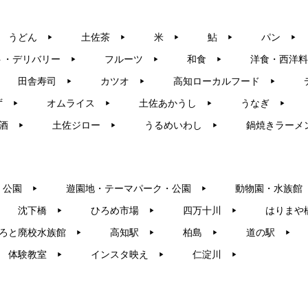
うどん
土佐茶
米
鮎
パン
▶︎
▶︎
▶︎
▶︎
▶︎
ト・デリバリー
フルーツ
和食
洋食・西洋料
▶︎
▶︎
▶︎
田舎寿司
カツオ
高知ローカルフード
▶︎
▶︎
▶︎
ず
オムライス
土佐あかうし
うなぎ
▶︎
▶︎
▶︎
▶︎
酒
土佐ジロー
うるめいわし
鍋焼きラーメ
▶︎
▶︎
▶︎
・公園
遊園地・テーマパーク・公園
動物園・水族館
▶︎
▶︎
沈下橋
ひろめ市場
四万十川
はりまや
▶︎
▶︎
▶︎
ろと廃校水族館
高知駅
柏島
道の駅
▶︎
▶︎
▶︎
▶︎
体験教室
インスタ映え
仁淀川
▶︎
▶︎
▶︎