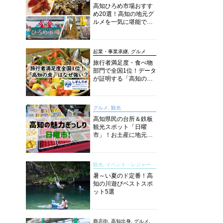
高知ひろめ市場おすす
め20選！高知の地元グ
ルメを一気に堪能でき
る超人気スポットを徹
底解剖
起業・事業承継, グルメ
旅行者満足度・食べ物
部門で全国1位！データ
が証明する「高知の
食」の実力【しぎんラ
ボレポート】
グルメ, 観光
高知県民の台所＆鉄板
観光スポット「日曜
市」！お土産に地元野
菜、ソウルフードまで
なんでもそろう高知の
巨大街路市を徹底解
観光, イベント・レジャー
説！
暑～い夏のド定番！高
知の川遊びベストスポ
ット5選
商店街, 高知出身, グルメ,