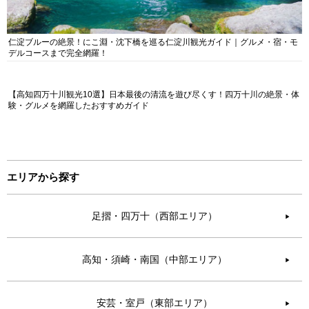
仁淀ブルーの絶景！にこ淵・沈下橋を巡る仁淀川観光ガイド｜グルメ・宿・モ
デルコースまで完全網羅！
【高知四万十川観光10選】日本最後の清流を遊び尽くす！四万十川の絶景・体
験・グルメを網羅したおすすめガイド
エリアから探す
足摺・四万十（西部エリア）
▶︎
高知・須崎・南国（中部エリア）
▶︎
安芸・室戸（東部エリア）
▶︎