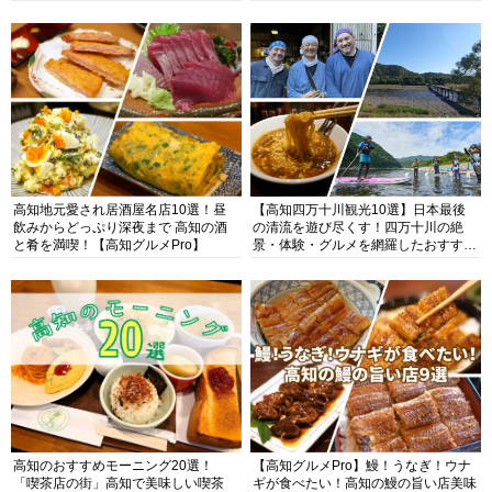
高知地元愛され居酒屋名店10選！昼
【高知四万十川観光10選】日本最後
飲みからどっぷり深夜まで 高知の酒
の清流を遊び尽くす！四万十川の絶
と肴を満喫！【高知グルメPro】
景・体験・グルメを網羅したおすすめ
ガイド
高知のおすすめモーニング20選！
【高知グルメPro】鰻！うなぎ！ウナ
「喫茶店の街」高知で美味しい喫茶
ギが食べたい！高知の鰻の旨い店美味