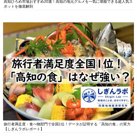
高知ひろめ市場おすすめ20選！高知の地元グルメを一気に堪能できる超人気ス
ポットを徹底解剖
旅行者満足度・食べ物部門で全国1位！データが証明する「高知の食」の実力
【しぎんラボレポート】