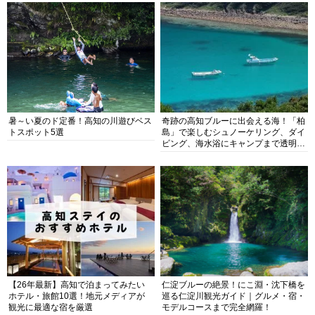
暑～い夏のド定番！高知の川遊びベス
奇跡の高知ブルーに出会える海！「柏
トスポット5選
島」で楽しむシュノーケリング、ダイ
ビング、海水浴にキャンプまで透明度
抜群の海の楽園を徹底紹介
【26年最新】高知で泊まってみたい
仁淀ブルーの絶景！にこ淵・沈下橋を
ホテル・旅館10選！地元メディアが
巡る仁淀川観光ガイド｜グルメ・宿・
観光に最適な宿を厳選
モデルコースまで完全網羅！