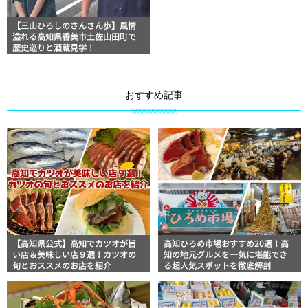
【三山ひろしのさんさん歩】風情
溢れる高知県香美市土佐山田町で
歴史巡りと酒蔵見学！
おすすめ記事
【高知県公式】高知でカツオが旨
高知ひろめ市場おすすめ20選！高
い店＆美味しい店９選！カツオの
知の地元グルメを一気に堪能でき
旬とおススメのお店を紹介
る超人気スポットを徹底解剖