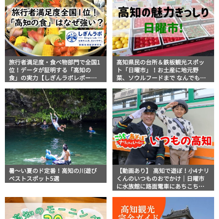
旅行者満足度・食べ物部門で全国1
高知県民の台所＆鉄板観光スポッ
位！データが証明する「高知の
ト「日曜市」！お土産に地元野
食」の実力【しぎんラボレポー
菜、ソウルフードまで なんでもそ
ト】
ろう高知の巨大街路市を徹底解
説！
暑～い夏のド定番！高知の川遊び
【動画あり】 高知で遊ぼ！小4ナリ
ベストスポット5選
くんのいつものおでかけ｜日曜市
に水族館に路面電車にあちこち巡
り