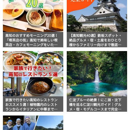
高知のおすすめモーニング20選！
【高知観光40選】鉄板スポット・
「喫茶店の街」高知で美味しい喫
絶品グルメ・宿・土産をおひとり
茶店・カフェモーニングをいただ
様からファミリー向けまで徹底解
きます！
説！
家族で行きたい高知のレストラン
仁淀ブルーの絶景！にこ淵・沈下
おススメ５選！植物園内のレスト
橋を巡る仁淀川観光ガイド｜グル
ランからイタリアンに中華まで楽
メ・宿・モデルコースまで完全網
しめる
羅！