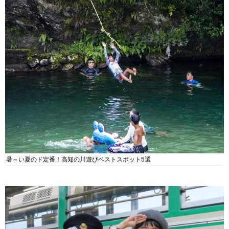
暑～い夏のド定番！高知の川遊びベストスポット5選