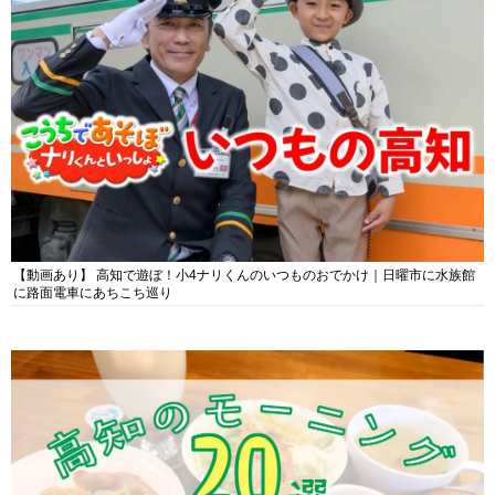
【動画あり】 高知で遊ぼ！小4ナリくんのいつものおでかけ｜日曜市に水族館
に路面電車にあちこち巡り