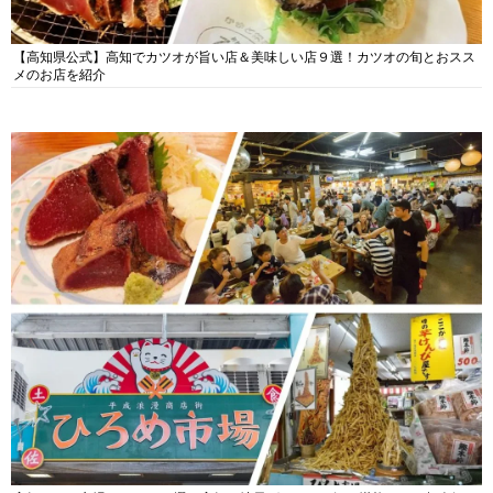
【高知県公式】高知でカツオが旨い店＆美味しい店９選！カツオの旬とおスス
メのお店を紹介