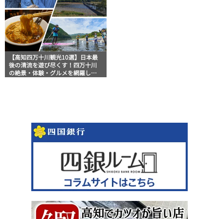
【高知四万十川観光10選】日本最
後の清流を遊び尽くす！四万十川
の絶景・体験・グルメを網羅した
おすすめガイド