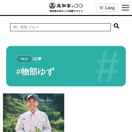
Lang
#
1記事
TAG
#物部ゆず