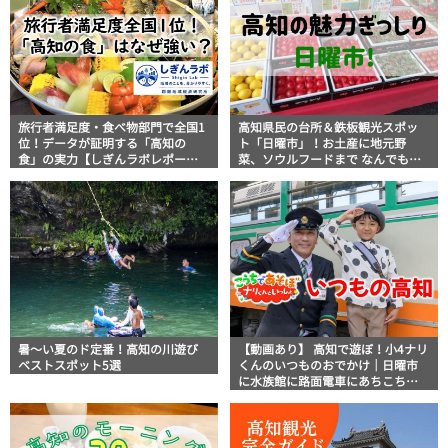
旅行者満足度・食べ物部門で全国1
高知県民の台所＆鉄板観光スポッ
位！データが証明する「高知の
ト「日曜市」！お土産に地元野
食」の実力【しぎんラボレポー
菜、ソウルフードまで なんでもそ
ト】
ろう高知の巨大街路市を徹底解
説！
暑～い夏のド定番！高知の川遊び
【動画あり】 高知で遊ぼ！小4ナリ
ベストスポット5選
くんのいつものおでかけ｜日曜市
に水族館に路面電車にあちこち巡
り