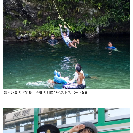
暑～い夏のド定番！高知の川遊びベストスポット5選