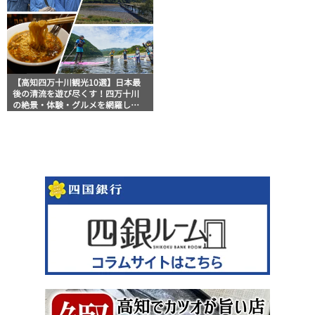
【高知四万十川観光10選】日本最
後の清流を遊び尽くす！四万十川
の絶景・体験・グルメを網羅した
おすすめガイド