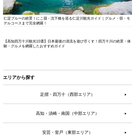
仁淀ブルーの絶景！にこ淵・沈下橋を巡る仁淀川観光ガイド｜グルメ・宿・モ
デルコースまで完全網羅！
【高知四万十川観光10選】日本最後の清流を遊び尽くす！四万十川の絶景・体
験・グルメを網羅したおすすめガイド
エリアから探す
足摺・四万十（西部エリア）
▶︎
高知・須崎・南国（中部エリア）
▶︎
安芸・室戸（東部エリア）
▶︎