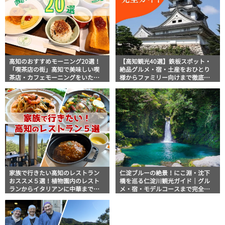
高知のおすすめモーニング20選！
【高知観光40選】鉄板スポット・
「喫茶店の街」高知で美味しい喫
絶品グルメ・宿・土産をおひとり
茶店・カフェモーニングをいただ
様からファミリー向けまで徹底解
きます！
説！
家族で行きたい高知のレストラン
仁淀ブルーの絶景！にこ淵・沈下
おススメ５選！植物園内のレスト
橋を巡る仁淀川観光ガイド｜グル
ランからイタリアンに中華まで楽
メ・宿・モデルコースまで完全網
しめる
羅！