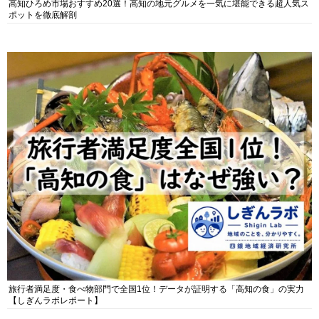
高知ひろめ市場おすすめ20選！高知の地元グルメを一気に堪能できる超人気ス
ポットを徹底解剖
旅行者満足度・食べ物部門で全国1位！データが証明する「高知の食」の実力
【しぎんラボレポート】