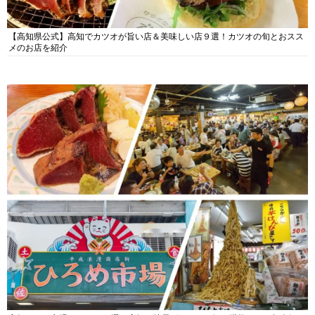
【高知県公式】高知でカツオが旨い店＆美味しい店９選！カツオの旬とおスス
メのお店を紹介