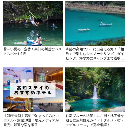
暑～い夏のド定番！高知の川遊びベス
奇跡の高知ブルーに出会える海！「柏
トスポット5選
島」で楽しむシュノーケリング、ダイ
ビング、海水浴にキャンプまで透明度
抜群の海の楽園を徹底紹介
【26年最新】高知で泊まってみたい
仁淀ブルーの絶景！にこ淵・沈下橋を
ホテル・旅館10選！地元メディアが
巡る仁淀川観光ガイド｜グルメ・宿・
観光に最適な宿を厳選
モデルコースまで完全網羅！