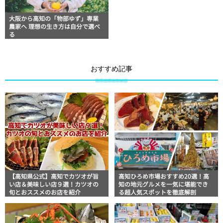
大阪から高知の「物部ゆず」専業
農家へ 理想の生き方は自分で選べ
る
おすすめ記事
【高知県公式】高知でカツオが旨
高知ひろめ市場おすすめ20選！高
い店＆美味しい店９選！カツオの
知の地元グルメを一気に堪能でき
旬とおススメのお店を紹介
る超人気スポットを徹底解剖