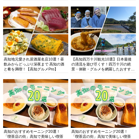
高知地元愛され居酒屋名店10選！昼
【高知四万十川観光10選】日本最後
飲みからどっぷり深夜まで 高知の酒
の清流を遊び尽くす！四万十川の絶
と肴を満喫！【高知グルメPro】
景・体験・グルメを網羅したおすすめ
ガイド
高知のおすすめモーニング20選！
高知のおすすめモーニング20選！
「喫茶店の街」高知で美味しい喫茶
「喫茶店の街」高知で美味しい喫茶