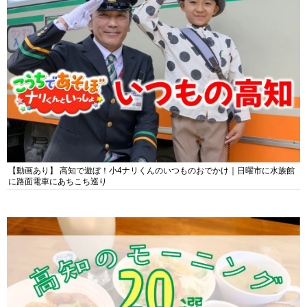
【動画あり】 高知で遊ぼ！小4ナリくんのいつものおでかけ｜日曜市に水族館
に路面電車にあちこち巡り