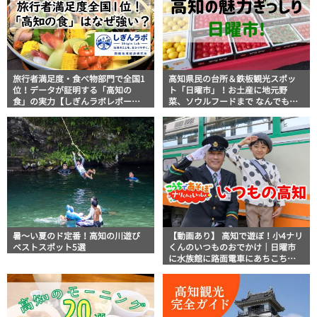
旅行者満足度・食べ物部門で全国1
高知県民の台所＆鉄板観光スポッ
位！データが証明する「高知の
ト「日曜市」！お土産に地元野
食」の実力【しぎんラボレポー
菜、ソウルフードまで なんでもそ
ト】
ろう高知の巨大街路市を徹底解
説！
暑～い夏のド定番！高知の川遊び
【動画あり】 高知で遊ぼ！小4ナリ
ベストスポット5選
くんのいつものおでかけ｜日曜市
に水族館に路面電車にあちこち巡
り