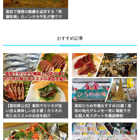
高知で理想の酪農を追求する「斉
藤牧場」のノンホモ牛乳が激ウマ
おすすめ記事
【高知県公式】高知でカツオが旨
高知ひろめ市場おすすめ20選！高
い店＆美味しい店９選！カツオの
知の地元グルメを一気に堪能でき
旬とおススメのお店を紹介
る超人気スポットを徹底解剖