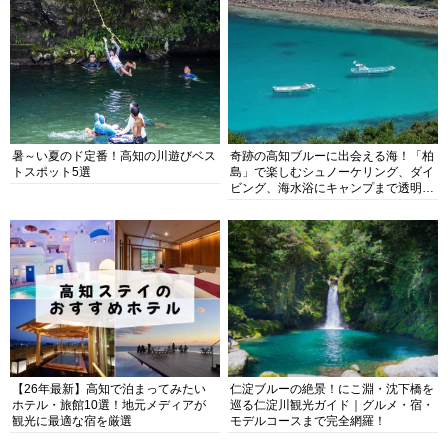
暑～い夏のド定番！高知の川遊びベス
奇跡の高知ブルーに出会える海！「柏
トスポット5選
島」で楽しむシュノーケリング、ダイ
ビング、海水浴にキャンプまで透明度
抜群の海の楽園を徹底紹介
【26年最新】高知で泊まってみたい
仁淀ブルーの絶景！にこ淵・沈下橋を
ホテル・旅館10選！地元メディアが
巡る仁淀川観光ガイド｜グルメ・宿・
観光に最適な宿を厳選
モデルコースまで完全網羅！