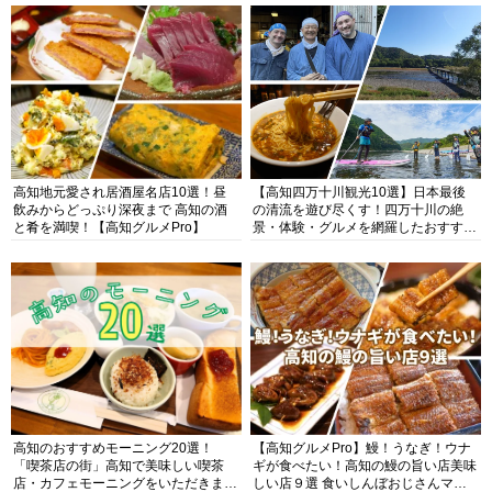
高知地元愛され居酒屋名店10選！昼
【高知四万十川観光10選】日本最後
飲みからどっぷり深夜まで 高知の酒
の清流を遊び尽くす！四万十川の絶
と肴を満喫！【高知グルメPro】
景・体験・グルメを網羅したおすすめ
ガイド
高知のおすすめモーニング20選！
【高知グルメPro】鰻！うなぎ！ウナ
「喫茶店の街」高知で美味しい喫茶
ギが食べたい！高知の鰻の旨い店美味
店・カフェモーニングをいただきま
しい店９選 食いしんぼおじさんマッ