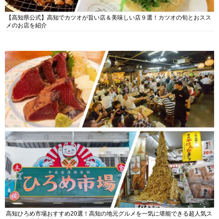
【高知県公式】高知でカツオが旨い店＆美味しい店９選！カツオの旬とおスス
メのお店を紹介
高知ひろめ市場おすすめ20選！高知の地元グルメを一気に堪能できる超人気ス