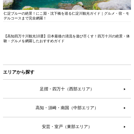
仁淀ブルーの絶景！にこ淵・沈下橋を巡る仁淀川観光ガイド｜グルメ・宿・モ
デルコースまで完全網羅！
【高知四万十川観光10選】日本最後の清流を遊び尽くす！四万十川の絶景・体
験・グルメを網羅したおすすめガイド
エリアから探す
足摺・四万十（西部エリア）
▶︎
高知・須崎・南国（中部エリア）
▶︎
安芸・室戸（東部エリア）
▶︎