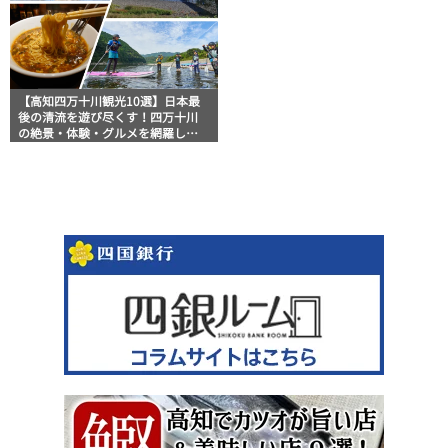
【高知四万十川観光10選】日本最
後の清流を遊び尽くす！四万十川
の絶景・体験・グルメを網羅した
おすすめガイド