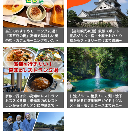
高知のおすすめモーニング20選！
【高知観光40選】鉄板スポット・
「喫茶店の街」高知で美味しい喫
絶品グルメ・宿・土産をおひとり
茶店・カフェモーニングをいただ
様からファミリー向けまで徹底解
きます！
説！
家族で行きたい高知のレストラン
仁淀ブルーの絶景！にこ淵・沈下
おススメ５選！植物園内のレスト
橋を巡る仁淀川観光ガイド｜グル
ランからイタリアンに中華まで楽
メ・宿・モデルコースまで完全網
しめる
羅！