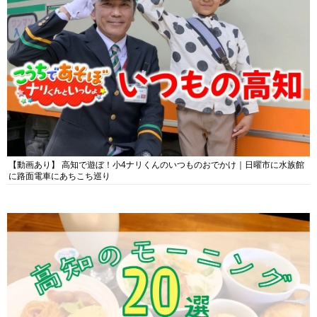
【動画あり】 高知で遊ぼ！小4ナリくんのいつものおでかけ｜日曜市に水族館
に路面電車にあちこち巡り