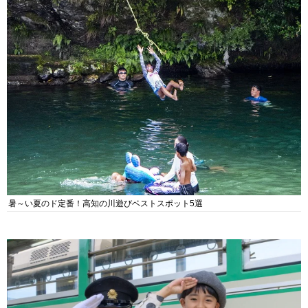
暑～い夏のド定番！高知の川遊びベストスポット5選