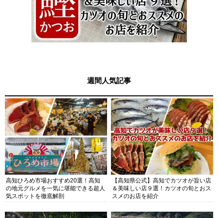
週間人気記事
高知ひろめ市場おすすめ20選！高知
【高知県公式】高知でカツオが旨い店
の地元グルメを一気に堪能できる超人
＆美味しい店９選！カツオの旬とおス
気スポットを徹底解剖
スメのお店を紹介