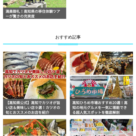
満員御礼！高知県の移住体験ツア
ーが驚きの充実度
おすすめ記事
【高知県公式】高知でカツオが旨
高知ひろめ市場おすすめ20選！高
い店＆美味しい店９選！カツオの
知の地元グルメを一気に堪能でき
旬とおススメのお店を紹介
る超人気スポットを徹底解剖