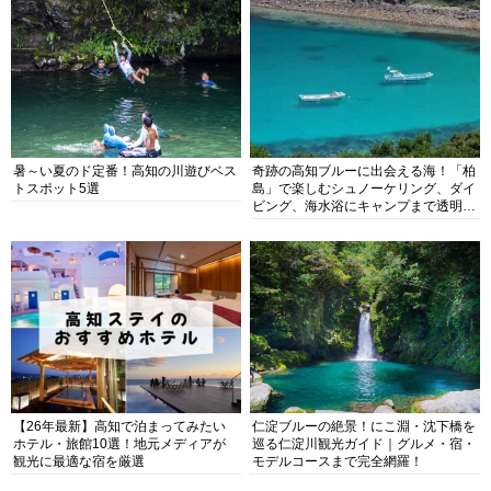
暑～い夏のド定番！高知の川遊びベス
奇跡の高知ブルーに出会える海！「柏
トスポット5選
島」で楽しむシュノーケリング、ダイ
ビング、海水浴にキャンプまで透明度
抜群の海の楽園を徹底紹介
【26年最新】高知で泊まってみたい
仁淀ブルーの絶景！にこ淵・沈下橋を
ホテル・旅館10選！地元メディアが
巡る仁淀川観光ガイド｜グルメ・宿・
観光に最適な宿を厳選
モデルコースまで完全網羅！