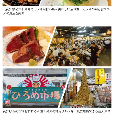
【高知県公式】高知でカツオが旨い店＆美味しい店９選！カツオの旬とおスス
メのお店を紹介
高知ひろめ市場おすすめ20選！高知の地元グルメを一気に堪能できる超人気ス