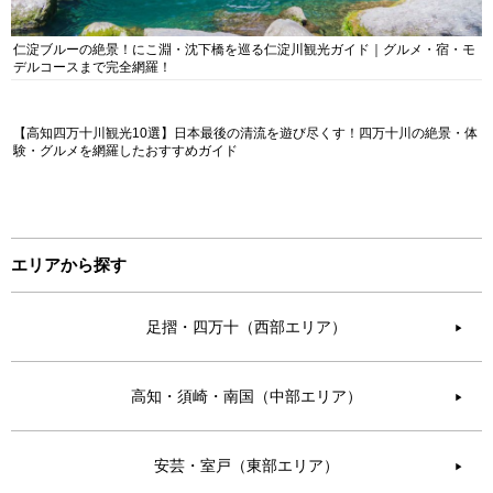
仁淀ブルーの絶景！にこ淵・沈下橋を巡る仁淀川観光ガイド｜グルメ・宿・モ
デルコースまで完全網羅！
【高知四万十川観光10選】日本最後の清流を遊び尽くす！四万十川の絶景・体
験・グルメを網羅したおすすめガイド
エリアから探す
足摺・四万十（西部エリア）
▶︎
高知・須崎・南国（中部エリア）
▶︎
安芸・室戸（東部エリア）
▶︎