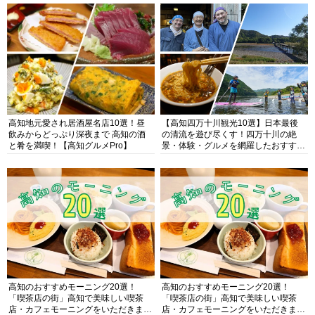
高知地元愛され居酒屋名店10選！昼
【高知四万十川観光10選】日本最後
飲みからどっぷり深夜まで 高知の酒
の清流を遊び尽くす！四万十川の絶
と肴を満喫！【高知グルメPro】
景・体験・グルメを網羅したおすすめ
ガイド
高知のおすすめモーニング20選！
高知のおすすめモーニング20選！
「喫茶店の街」高知で美味しい喫茶
「喫茶店の街」高知で美味しい喫茶
店・カフェモーニングをいただきま
店・カフェモーニングをいただきま