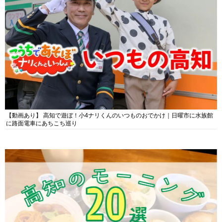
【動画あり】 高知で遊ぼ！小4ナリくんのいつものおでかけ｜日曜市に水族館
に路面電車にあちこち巡り