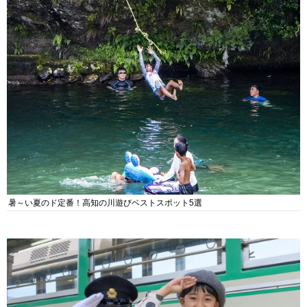
暑～い夏のド定番！高知の川遊びベストスポット5選