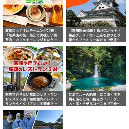
高知のおすすめモーニング20選！
【高知観光40選】鉄板スポット・
「喫茶店の街」高知で美味しい喫
絶品グルメ・宿・土産をおひとり
茶店・カフェモーニングをいただ
様からファミリー向けまで徹底解
きます！
説！
家族で行きたい高知のレストラン
仁淀ブルーの絶景！にこ淵・沈下
おススメ５選！植物園内のレスト
橋を巡る仁淀川観光ガイド｜グル
ランからイタリアンに中華まで楽
メ・宿・モデルコースまで完全網
しめる
羅！