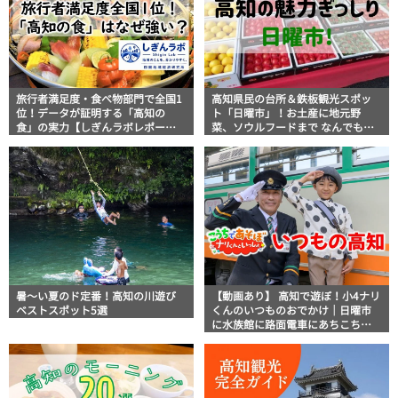
旅行者満足度・食べ物部門で全国1
高知県民の台所＆鉄板観光スポッ
位！データが証明する「高知の
ト「日曜市」！お土産に地元野
食」の実力【しぎんラボレポー
菜、ソウルフードまで なんでもそ
ト】
ろう高知の巨大街路市を徹底解
説！
暑～い夏のド定番！高知の川遊び
【動画あり】 高知で遊ぼ！小4ナリ
ベストスポット5選
くんのいつものおでかけ｜日曜市
に水族館に路面電車にあちこち巡
り