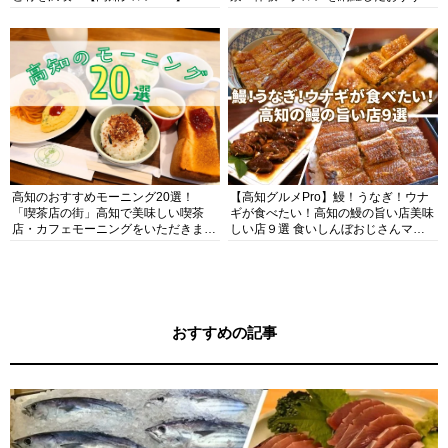
ガイド
高知のおすすめモーニング20選！
【高知グルメPro】鰻！うなぎ！ウナ
「喫茶店の街」高知で美味しい喫茶
ギが食べたい！高知の鰻の旨い店美味
店・カフェモーニングをいただきま
しい店９選 食いしんぼおじさんマッ
す！
キー牧元の高知満腹日記セレクション
おすすめの記事