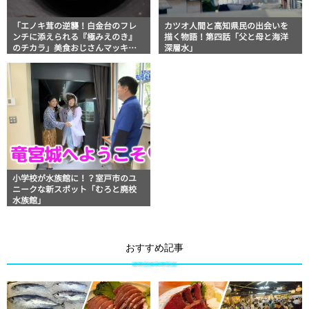
「エノキ茸の逆襲！白金台のフレ
カツオ人間と高知県民の出会いを
ンチに添えられる『極みえのき』
描く物語！第四話「父と母と海洋
のチカラ」美食おじさんマッキー
深層水」
牧元の高知満腹日記
小学校が水族館に！？室戸市のユ
ニークな新スポット「むろと廃校
水族館」
おすすめ記事