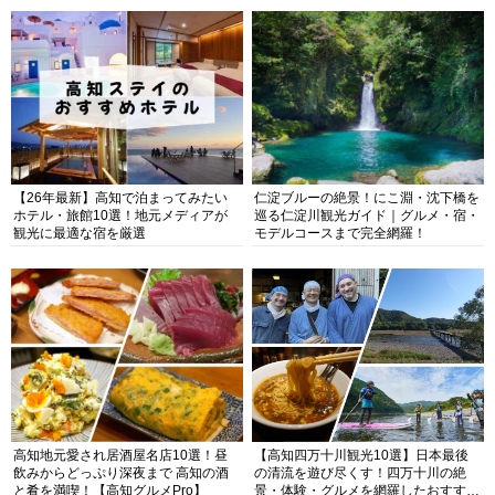
【26年最新】高知で泊まってみたい
仁淀ブルーの絶景！にこ淵・沈下橋を
ホテル・旅館10選！地元メディアが
巡る仁淀川観光ガイド｜グルメ・宿・
観光に最適な宿を厳選
モデルコースまで完全網羅！
高知地元愛され居酒屋名店10選！昼
【高知四万十川観光10選】日本最後
飲みからどっぷり深夜まで 高知の酒
の清流を遊び尽くす！四万十川の絶
と肴を満喫！【高知グルメPro】
景・体験・グルメを網羅したおすすめ