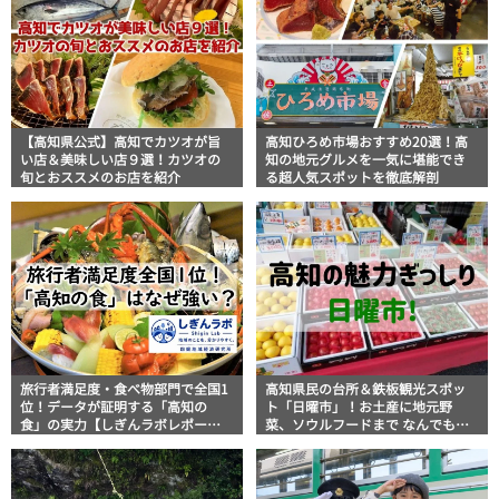
【高知県公式】高知でカツオが旨
高知ひろめ市場おすすめ20選！高
い店＆美味しい店９選！カツオの
知の地元グルメを一気に堪能でき
旬とおススメのお店を紹介
る超人気スポットを徹底解剖
旅行者満足度・食べ物部門で全国1
高知県民の台所＆鉄板観光スポッ
位！データが証明する「高知の
ト「日曜市」！お土産に地元野
食」の実力【しぎんラボレポー
菜、ソウルフードまで なんでもそ
ト】
ろう高知の巨大街路市を徹底解
説！