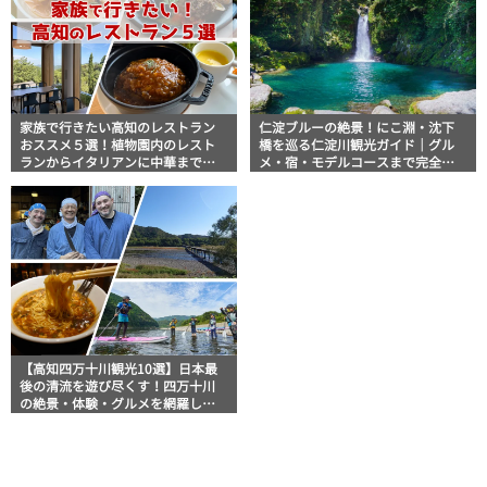
家族で行きたい高知のレストラン
仁淀ブルーの絶景！にこ淵・沈下
おススメ５選！植物園内のレスト
橋を巡る仁淀川観光ガイド｜グル
ランからイタリアンに中華まで楽
メ・宿・モデルコースまで完全網
しめる
羅！
【高知四万十川観光10選】日本最
後の清流を遊び尽くす！四万十川
の絶景・体験・グルメを網羅した
おすすめガイド