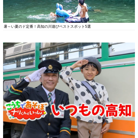
暑～い夏のド定番！高知の川遊びベストスポット5選