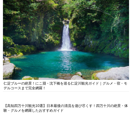
仁淀ブルーの絶景！にこ淵・沈下橋を巡る仁淀川観光ガイド｜グルメ・宿・モ
デルコースまで完全網羅！
【高知四万十川観光10選】日本最後の清流を遊び尽くす！四万十川の絶景・体
験・グルメを網羅したおすすめガイド