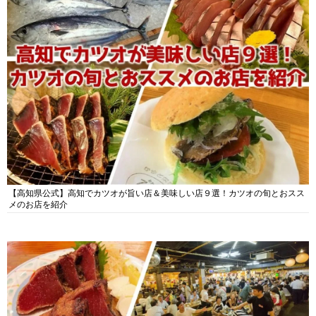
【高知県公式】高知でカツオが旨い店＆美味しい店９選！カツオの旬とおスス
メのお店を紹介