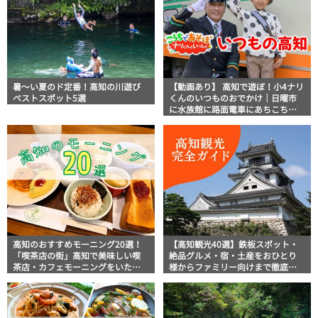
暑～い夏のド定番！高知の川遊び
【動画あり】 高知で遊ぼ！小4ナリ
ベストスポット5選
くんのいつものおでかけ｜日曜市
に水族館に路面電車にあちこち巡
り
高知のおすすめモーニング20選！
【高知観光40選】鉄板スポット・
「喫茶店の街」高知で美味しい喫
絶品グルメ・宿・土産をおひとり
茶店・カフェモーニングをいただ
様からファミリー向けまで徹底解
きます！
説！