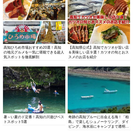
高知ひろめ市場おすすめ20選！高知
【高知県公式】高知でカツオが旨い店
の地元グルメを一気に堪能できる超人
＆美味しい店９選！カツオの旬とおス
気スポットを徹底解剖
スメのお店を紹介
暑～い夏のド定番！高知の川遊びベス
奇跡の高知ブルーに出会える海！「柏
トスポット5選
島」で楽しむシュノーケリング、ダイ
ビング、海水浴にキャンプまで透明度
抜群の海の楽園を徹底紹介