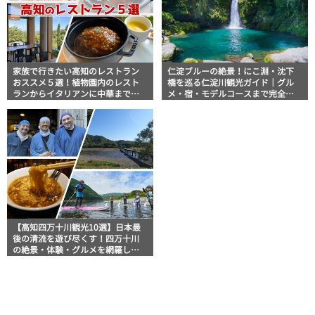
家族で行きたい高知のレストラン
仁淀ブルーの絶景！にこ淵・沈下
おススメ５選！植物園内のレスト
橋を巡る仁淀川観光ガイド｜グル
ランからイタリアンに中華まで楽
メ・宿・モデルコースまで完全網
しめる
羅！
【高知四万十川観光10選】日本最
後の清流を遊び尽くす！四万十川
の絶景・体験・グルメを網羅した
おすすめガイド