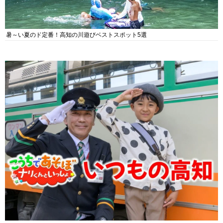
暑～い夏のド定番！高知の川遊びベストスポット5選