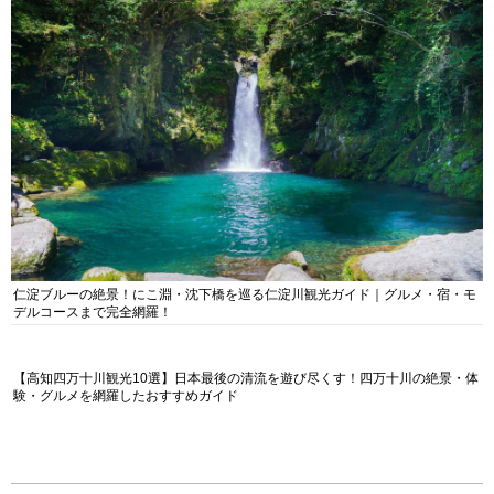
仁淀ブルーの絶景！にこ淵・沈下橋を巡る仁淀川観光ガイド｜グルメ・宿・モ
デルコースまで完全網羅！
【高知四万十川観光10選】日本最後の清流を遊び尽くす！四万十川の絶景・体
験・グルメを網羅したおすすめガイド