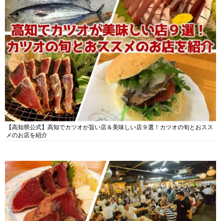
【高知県公式】高知でカツオが旨い店＆美味しい店９選！カツオの旬とおスス
メのお店を紹介