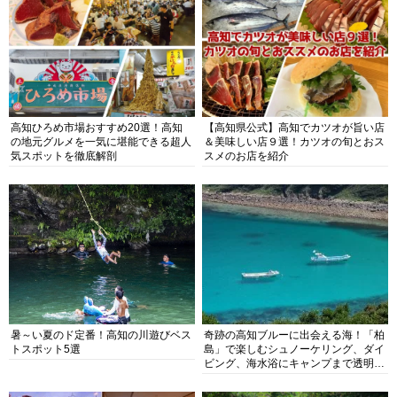
高知ひろめ市場おすすめ20選！高知
【高知県公式】高知でカツオが旨い店
の地元グルメを一気に堪能できる超人
＆美味しい店９選！カツオの旬とおス
気スポットを徹底解剖
スメのお店を紹介
暑～い夏のド定番！高知の川遊びベス
奇跡の高知ブルーに出会える海！「柏
トスポット5選
島」で楽しむシュノーケリング、ダイ
ビング、海水浴にキャンプまで透明度
抜群の海の楽園を徹底紹介