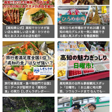
【高知県公式】高知でカツオが旨
高知ひろめ市場おすすめ20選！高
い店＆美味しい店９選！カツオの
知の地元グルメを一気に堪能でき
旬とおススメのお店を紹介
る超人気スポットを徹底解剖
旅行者満足度・食べ物部門で全国1
高知県民の台所＆鉄板観光スポッ
位！データが証明する「高知の
ト「日曜市」！お土産に地元野
食」の実力【しぎんラボレポー
菜、ソウルフードまで なんでもそ
ト】
ろう高知の巨大街路市を徹底解
説！