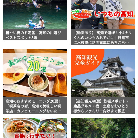
暑～い夏のド定番！高知の川遊び
【動画あり】 高知で遊ぼ！小4ナリ
ベストスポット5選
くんのいつものおでかけ｜日曜市
に水族館に路面電車にあちこち巡
り
高知のおすすめモーニング20選！
【高知観光40選】鉄板スポット・
「喫茶店の街」高知で美味しい喫
絶品グルメ・宿・土産をおひとり
茶店・カフェモーニングをいただ
様からファミリー向けまで徹底解
きます！
説！