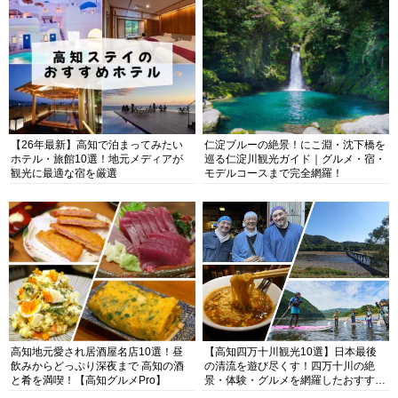
【26年最新】高知で泊まってみたい
仁淀ブルーの絶景！にこ淵・沈下橋を
ホテル・旅館10選！地元メディアが
巡る仁淀川観光ガイド｜グルメ・宿・
観光に最適な宿を厳選
モデルコースまで完全網羅！
高知地元愛され居酒屋名店10選！昼
【高知四万十川観光10選】日本最後
飲みからどっぷり深夜まで 高知の酒
の清流を遊び尽くす！四万十川の絶
と肴を満喫！【高知グルメPro】
景・体験・グルメを網羅したおすすめ
ガイド