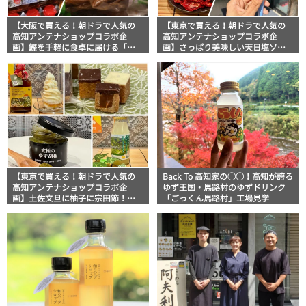
【大阪で買える！朝ドラで人気の
【東京で買える！朝ドラで人気の
高知アンテナショップコラボ企
高知アンテナショップコラボ企
画】鰹を手軽に食卓に届ける「サ
画】さっぱり美味しい天日塩ソフ
ラダかつお」に高知自慢のゆずポ
トに馬路村のゆず香るふりかけ！
ン酢まで
猛暑を乗り切るグルメがたくさん
【東京で買える！朝ドラで人気の
Back To 高知家の◯◯！高知が誇る
高知アンテナショップコラボ企
ゆず王国・馬路村のゆずドリンク
画】土佐文旦に柚子に宗田節！素
「ごっくん馬路村」工場見学
材にこだわるイチオシグルメが目
白押し！