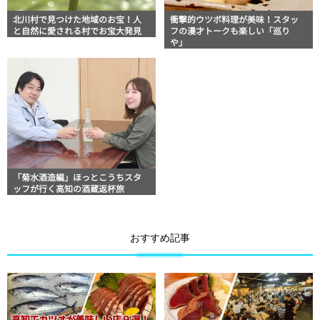
北川村で見つけた地域のお宝！人
衝撃的ウツボ料理が美味！スタッ
と自然に愛される村でお宝大発見
フの漫才トークも楽しい「巡り
や」
「菊水酒造編」ほっとこうちスタ
ッフが行く高知の酒蔵返杯旅
おすすめ記事