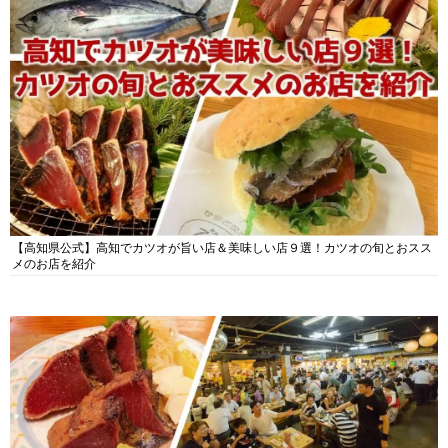
【高知県公式】高知でカツオが旨い店＆美味しい店９選！カツオの旬とおスス
メのお店を紹介