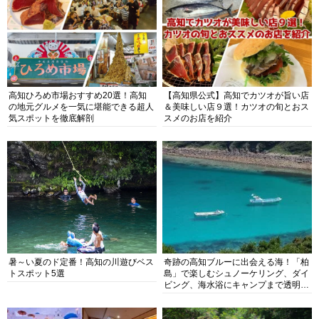
高知ひろめ市場おすすめ20選！高知
【高知県公式】高知でカツオが旨い店
の地元グルメを一気に堪能できる超人
＆美味しい店９選！カツオの旬とおス
気スポットを徹底解剖
スメのお店を紹介
暑～い夏のド定番！高知の川遊びベス
奇跡の高知ブルーに出会える海！「柏
トスポット5選
島」で楽しむシュノーケリング、ダイ
ビング、海水浴にキャンプまで透明度
抜群の海の楽園を徹底紹介