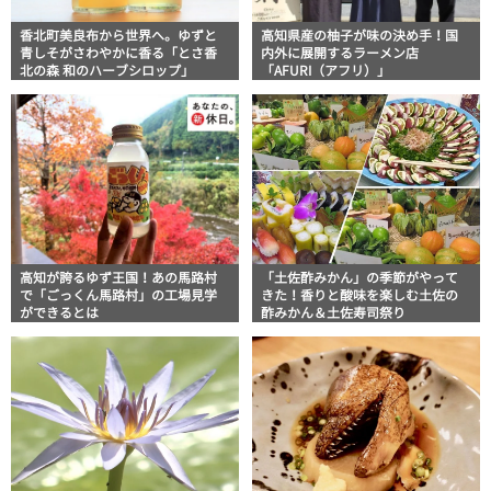
香北町美良布から世界へ。ゆずと
高知県産の柚子が味の決め手！国
青しそがさわやかに香る「とさ香
内外に展開するラーメン店
北の森 和のハーブシロップ」
「AFURI（アフリ）」
高知が誇るゆず王国！あの馬路村
「土佐酢みかん」の季節がやって
で「ごっくん馬路村」の工場見学
きた！香りと酸味を楽しむ土佐の
ができるとは
酢みかん＆土佐寿司祭り