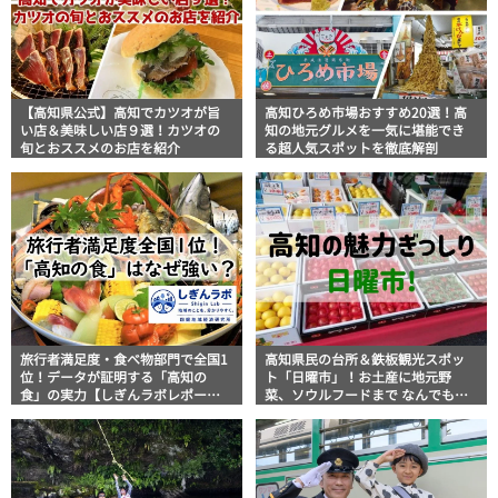
【高知県公式】高知でカツオが旨
高知ひろめ市場おすすめ20選！高
い店＆美味しい店９選！カツオの
知の地元グルメを一気に堪能でき
旬とおススメのお店を紹介
る超人気スポットを徹底解剖
旅行者満足度・食べ物部門で全国1
高知県民の台所＆鉄板観光スポッ
位！データが証明する「高知の
ト「日曜市」！お土産に地元野
食」の実力【しぎんラボレポー
菜、ソウルフードまで なんでもそ
ト】
ろう高知の巨大街路市を徹底解
説！