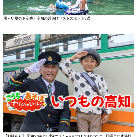
暑～い夏のド定番！高知の川遊びベストスポット5選
【動画あり】 高知で遊ぼ！小4ナリくんのいつものおでかけ｜日曜市に水族館