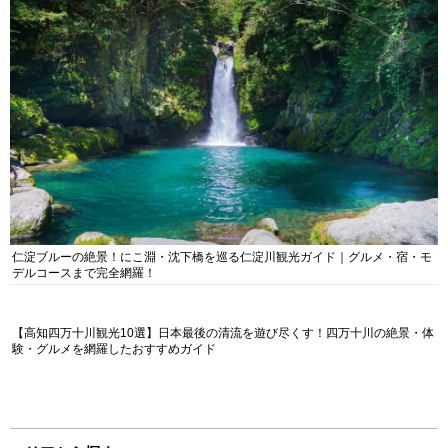
仁淀ブルーの絶景！にこ淵・沈下橋を巡る仁淀川観光ガイド｜グルメ・宿・モ
デルコースまで完全網羅！
【高知四万十川観光10選】日本最後の清流を遊び尽くす！四万十川の絶景・体
験・グルメを網羅したおすすめガイド