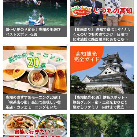
暑～い夏のド定番！高知の川遊び
【動画あり】 高知で遊ぼ！小4ナリ
ベストスポット5選
くんのいつものおでかけ｜日曜市
に水族館に路面電車にあちこち巡
り
高知のおすすめモーニング20選！
【高知観光40選】鉄板スポット・
「喫茶店の街」高知で美味しい喫
絶品グルメ・宿・土産をおひとり
茶店・カフェモーニングをいただ
様からファミリー向けまで徹底解
きます！
説！