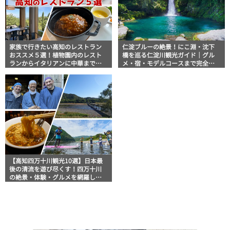
家族で行きたい高知のレストラン
仁淀ブルーの絶景！にこ淵・沈下
おススメ５選！植物園内のレスト
橋を巡る仁淀川観光ガイド｜グル
ランからイタリアンに中華まで楽
メ・宿・モデルコースまで完全網
しめる
羅！
【高知四万十川観光10選】日本最
後の清流を遊び尽くす！四万十川
の絶景・体験・グルメを網羅した
おすすめガイド