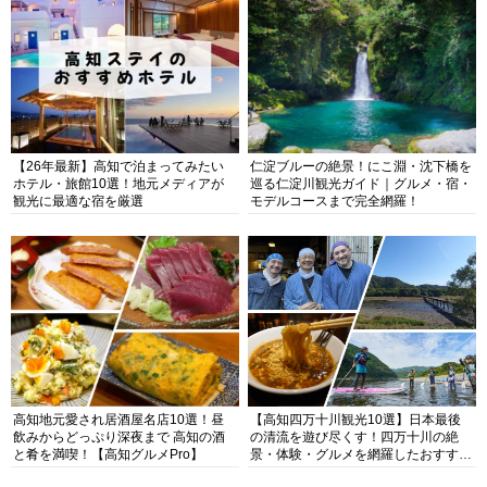
【26年最新】高知で泊まってみたい
仁淀ブルーの絶景！にこ淵・沈下橋を
ホテル・旅館10選！地元メディアが
巡る仁淀川観光ガイド｜グルメ・宿・
観光に最適な宿を厳選
モデルコースまで完全網羅！
高知地元愛され居酒屋名店10選！昼
【高知四万十川観光10選】日本最後
飲みからどっぷり深夜まで 高知の酒
の清流を遊び尽くす！四万十川の絶
と肴を満喫！【高知グルメPro】
景・体験・グルメを網羅したおすすめ
ガイド