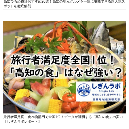
高知ひろめ市場おすすめ20選！高知の地元グルメを一気に堪能できる超人気ス
ポットを徹底解剖
旅行者満足度・食べ物部門で全国1位！データが証明する「高知の食」の実力
【しぎんラボレポート】