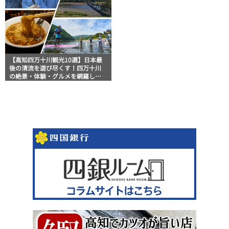
【高知四万十川観光10選】日本最
後の清流を遊び尽くす！四万十川
の絶景・体験・グルメを網羅した
おすすめガイド