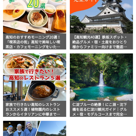
高知のおすすめモーニング20選！
【高知観光40選】鉄板スポット・
「喫茶店の街」高知で美味しい喫
絶品グルメ・宿・土産をおひとり
茶店・カフェモーニングをいただ
様からファミリー向けまで徹底解
きます！
説！
家族で行きたい高知のレストラン
仁淀ブルーの絶景！にこ淵・沈下
おススメ５選！植物園内のレスト
橋を巡る仁淀川観光ガイド｜グル
ランからイタリアンに中華まで楽
メ・宿・モデルコースまで完全網
しめる
羅！