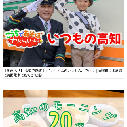
【動画あり】 高知で遊ぼ！小4ナリくんのいつものおでかけ｜日曜市に水族館
に路面電車にあちこち巡り