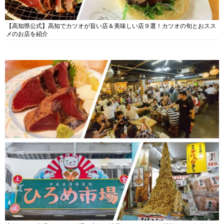
【高知県公式】高知でカツオが旨い店＆美味しい店９選！カツオの旬とおスス
メのお店を紹介