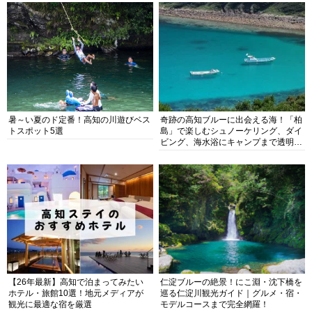
暑～い夏のド定番！高知の川遊びベス
奇跡の高知ブルーに出会える海！「柏
トスポット5選
島」で楽しむシュノーケリング、ダイ
ビング、海水浴にキャンプまで透明度
抜群の海の楽園を徹底紹介
【26年最新】高知で泊まってみたい
仁淀ブルーの絶景！にこ淵・沈下橋を
ホテル・旅館10選！地元メディアが
巡る仁淀川観光ガイド｜グルメ・宿・
観光に最適な宿を厳選
モデルコースまで完全網羅！