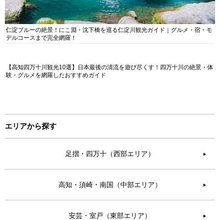
仁淀ブルーの絶景！にこ淵・沈下橋を巡る仁淀川観光ガイド｜グルメ・宿・モ
デルコースまで完全網羅！
【高知四万十川観光10選】日本最後の清流を遊び尽くす！四万十川の絶景・体
験・グルメを網羅したおすすめガイド
エリアから探す
足摺・四万十（西部エリア）
▶︎
高知・須崎・南国（中部エリア）
▶︎
安芸・室戸（東部エリア）
▶︎