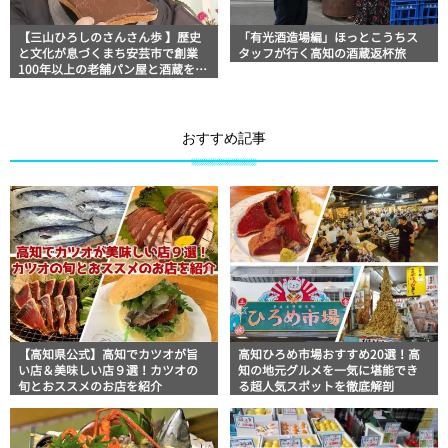
【三山ひろしのさんさん歩 】歴史
「有光酒造場編」ほっとこうちス
と文化が息づくまち安芸市で創業
タッフが行く高知の酒蔵返杯旅
100年以上の老舗パン屋と酒蔵を巡
る！
おすすめ記事
【高知県公式】高知でカツオが旨
高知ひろめ市場おすすめ20選！高
い店＆美味しい店９選！カツオの
知の地元グルメを一気に堪能でき
旬とおススメのお店を紹介
る超人気スポットを徹底解剖