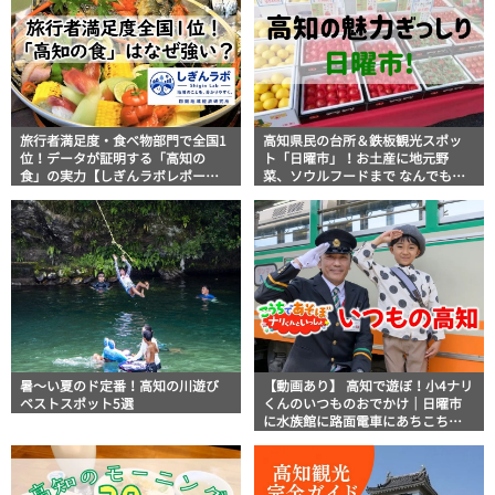
旅行者満足度・食べ物部門で全国1
高知県民の台所＆鉄板観光スポッ
位！データが証明する「高知の
ト「日曜市」！お土産に地元野
食」の実力【しぎんラボレポー
菜、ソウルフードまで なんでもそ
ト】
ろう高知の巨大街路市を徹底解
説！
暑～い夏のド定番！高知の川遊び
【動画あり】 高知で遊ぼ！小4ナリ
ベストスポット5選
くんのいつものおでかけ｜日曜市
に水族館に路面電車にあちこち巡
り