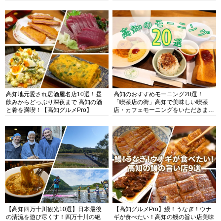
高知地元愛され居酒屋名店10選！昼
高知のおすすめモーニング20選！
飲みからどっぷり深夜まで 高知の酒
「喫茶店の街」高知で美味しい喫茶
と肴を満喫！【高知グルメPro】
店・カフェモーニングをいただきま
す！
【高知四万十川観光10選】日本最後
【高知グルメPro】鰻！うなぎ！ウナ
の清流を遊び尽くす！四万十川の絶
ギが食べたい！高知の鰻の旨い店美味