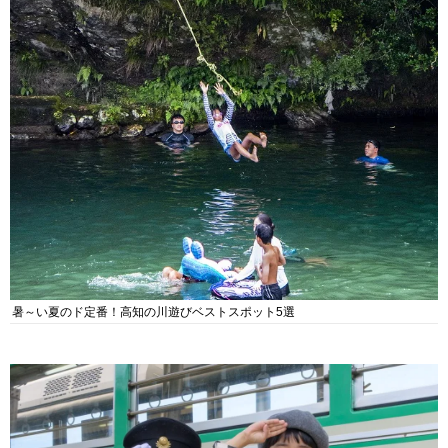
暑～い夏のド定番！高知の川遊びベストスポット5選