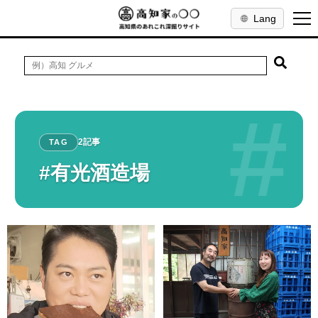
Lang
#
2記事
TAG
#有光酒造場