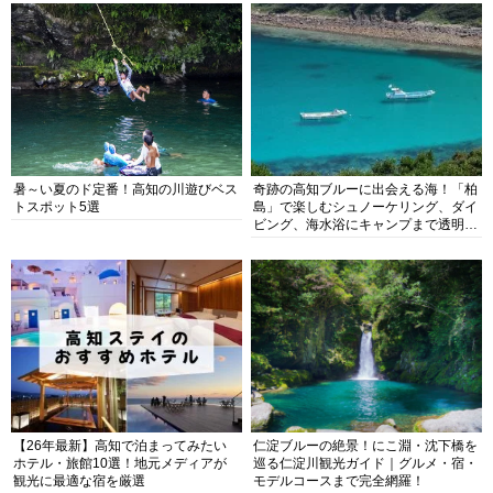
暑～い夏のド定番！高知の川遊びベス
奇跡の高知ブルーに出会える海！「柏
トスポット5選
島」で楽しむシュノーケリング、ダイ
ビング、海水浴にキャンプまで透明度
抜群の海の楽園を徹底紹介
【26年最新】高知で泊まってみたい
仁淀ブルーの絶景！にこ淵・沈下橋を
ホテル・旅館10選！地元メディアが
巡る仁淀川観光ガイド｜グルメ・宿・
観光に最適な宿を厳選
モデルコースまで完全網羅！