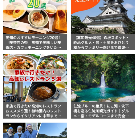
高知のおすすめモーニング20選！
【高知観光40選】鉄板スポット・
「喫茶店の街」高知で美味しい喫
絶品グルメ・宿・土産をおひとり
茶店・カフェモーニングをいただ
様からファミリー向けまで徹底解
きます！
説！
家族で行きたい高知のレストラン
仁淀ブルーの絶景！にこ淵・沈下
おススメ５選！植物園内のレスト
橋を巡る仁淀川観光ガイド｜グル
ランからイタリアンに中華まで楽
メ・宿・モデルコースまで完全網
しめる
羅！