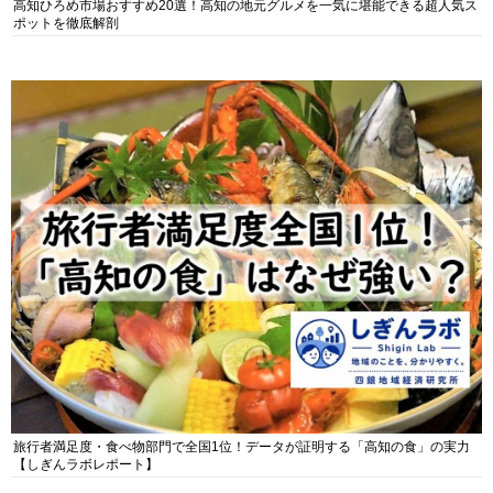
高知ひろめ市場おすすめ20選！高知の地元グルメを一気に堪能できる超人気ス
ポットを徹底解剖
旅行者満足度・食べ物部門で全国1位！データが証明する「高知の食」の実力
【しぎんラボレポート】