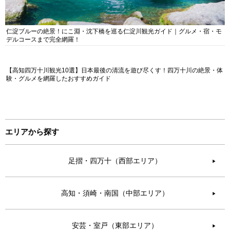
仁淀ブルーの絶景！にこ淵・沈下橋を巡る仁淀川観光ガイド｜グルメ・宿・モ
デルコースまで完全網羅！
【高知四万十川観光10選】日本最後の清流を遊び尽くす！四万十川の絶景・体
験・グルメを網羅したおすすめガイド
エリアから探す
足摺・四万十（西部エリア）
▶︎
高知・須崎・南国（中部エリア）
▶︎
安芸・室戸（東部エリア）
▶︎