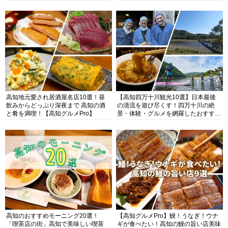
高知地元愛され居酒屋名店10選！昼
【高知四万十川観光10選】日本最後
飲みからどっぷり深夜まで 高知の酒
の清流を遊び尽くす！四万十川の絶
と肴を満喫！【高知グルメPro】
景・体験・グルメを網羅したおすすめ
ガイド
高知のおすすめモーニング20選！
【高知グルメPro】鰻！うなぎ！ウナ
「喫茶店の街」高知で美味しい喫茶
ギが食べたい！高知の鰻の旨い店美味