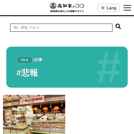
Lang
#
1記事
TAG
#悲報