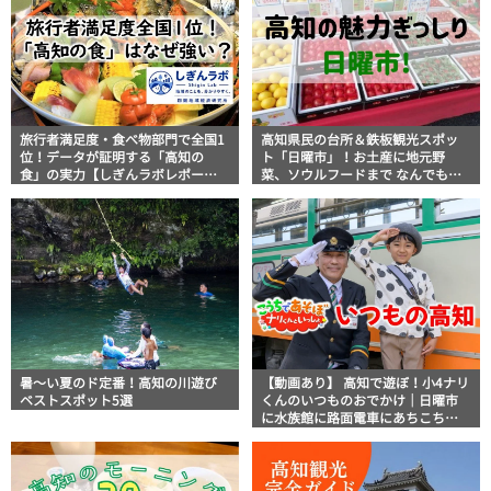
旅行者満足度・食べ物部門で全国1
高知県民の台所＆鉄板観光スポッ
位！データが証明する「高知の
ト「日曜市」！お土産に地元野
食」の実力【しぎんラボレポー
菜、ソウルフードまで なんでもそ
ト】
ろう高知の巨大街路市を徹底解
説！
暑～い夏のド定番！高知の川遊び
【動画あり】 高知で遊ぼ！小4ナリ
ベストスポット5選
くんのいつものおでかけ｜日曜市
に水族館に路面電車にあちこち巡
り