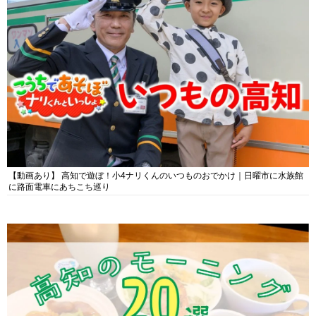
【動画あり】 高知で遊ぼ！小4ナリくんのいつものおでかけ｜日曜市に水族館
に路面電車にあちこち巡り