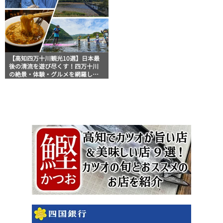
【高知四万十川観光10選】日本最
後の清流を遊び尽くす！四万十川
の絶景・体験・グルメを網羅した
おすすめガイド