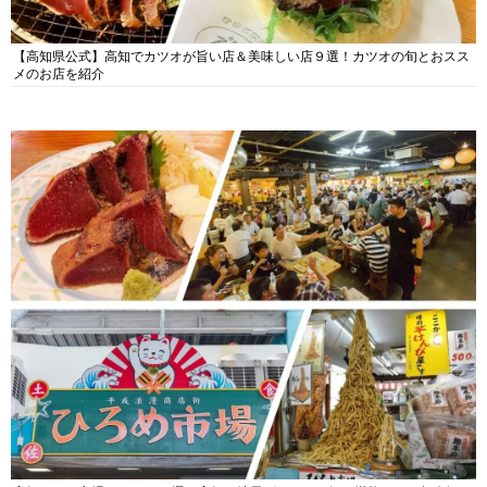
【高知県公式】高知でカツオが旨い店＆美味しい店９選！カツオの旬とおスス
メのお店を紹介