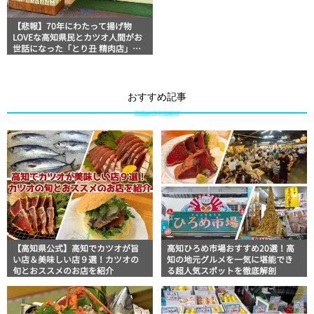
【悲報】70年にわたって揚げ物
LOVEな高知県民とカツオ人間がお
世話になった「とり丑 精肉店」閉
店
おすすめ記事
【高知県公式】高知でカツオが旨
高知ひろめ市場おすすめ20選！高
い店＆美味しい店９選！カツオの
知の地元グルメを一気に堪能でき
旬とおススメのお店を紹介
る超人気スポットを徹底解剖