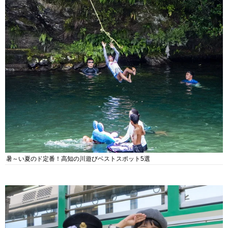
暑～い夏のド定番！高知の川遊びベストスポット5選