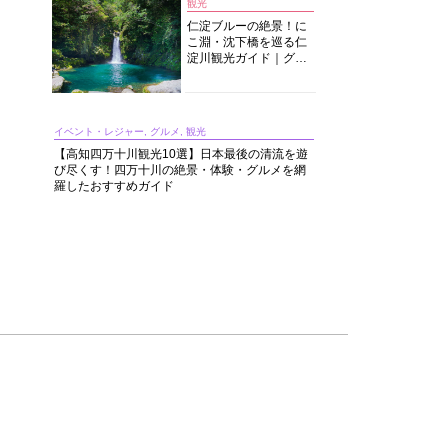
観光
仁淀ブルーの絶景！に
こ淵・沈下橋を巡る仁
淀川観光ガイド｜グル
メ・宿・モデルコース
まで完全網羅！
イベント・レジャー, グルメ, 観光
【高知四万十川観光10選】日本最後の清流を遊
び尽くす！四万十川の絶景・体験・グルメを網
羅したおすすめガイド