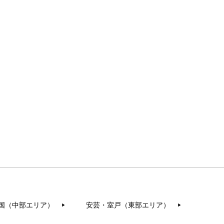
国（中部エリア）
安芸・室戸（東部エリア）
▶︎
▶︎