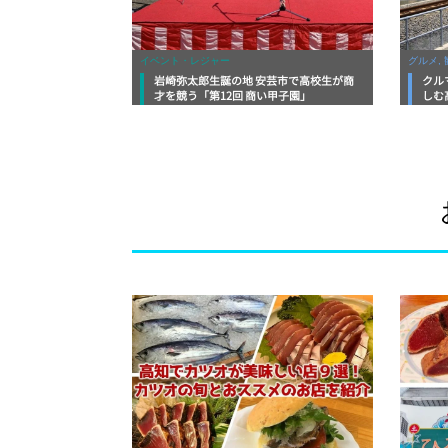
イベント・レジャー
グルメ, 
岩崎弥太郎生誕の地 安芸市で高校生が商
クル
才を競う「第12回 商い甲子園」
しむ