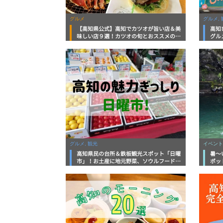
グルメ
グルメ, 
【高知県公式】高知でカツオが旨い店＆美
高知
味しい店９選！カツオの旬とおススメのお
グル
店を紹介
を徹
グルメ, 観光
イベント
高知県民の台所＆鉄板観光スポット「日曜
暑～
市」！お土産に地元野菜、ソウルフードま
ポッ
で なんでもそろう高知の巨大街路市を徹
底解説！