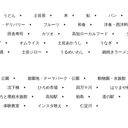
うどん
土佐茶
米
鮎
パン
▶︎
▶︎
▶︎
▶︎
▶︎
ト・デリバリー
フルーツ
和食
洋食・西洋料
▶︎
▶︎
▶︎
田舎寿司
カツオ
高知ローカルフード
▶︎
▶︎
▶︎
ず
オムライス
土佐あかうし
うなぎ
▶︎
▶︎
▶︎
▶︎
酒
土佐ジロー
うるめいわし
鍋焼きラーメ
▶︎
▶︎
▶︎
・公園
遊園地・テーマパーク・公園
動物園・水族館
▶︎
▶︎
沈下橋
ひろめ市場
四万十川
はりまや
▶︎
▶︎
▶︎
ろと廃校水族館
高知駅
柏島
道の駅
▶︎
▶︎
▶︎
▶︎
体験教室
インスタ映え
仁淀川
▶︎
▶︎
▶︎