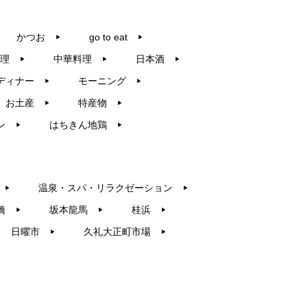
かつお
go to eat
▶︎
▶︎
理
中華料理
日本酒
▶︎
▶︎
▶︎
ディナー
モーニング
▶︎
▶︎
お土産
特産物
▶︎
▶︎
ン
はちきん地鶏
▶︎
▶︎
温泉・スパ・リラクゼーション
▶︎
▶︎
橋
坂本龍馬
桂浜
▶︎
▶︎
▶︎
日曜市
久礼大正町市場
▶︎
▶︎