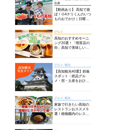
出身
【動画あり】 高知で遊
ぼ！小4ナリくんのいつ
ものおでかけ｜日曜市
に水族館に路面電車に
あちこち巡り
グルメ
高知のおすすめモーニ
ング20選！「喫茶店の
街」高知で美味しい喫
茶店・カフェモーニン
グをいただきます！
グルメ, 観光
【高知観光40選】鉄板
スポット・絶品グル
メ・宿・土産をおひと
り様からファミリー向
けまで徹底解説！
グルメ, 観光
家族で行きたい高知の
レストランおススメ５
選！植物園内のレスト
ランからイタリアンに
中華まで楽しめる