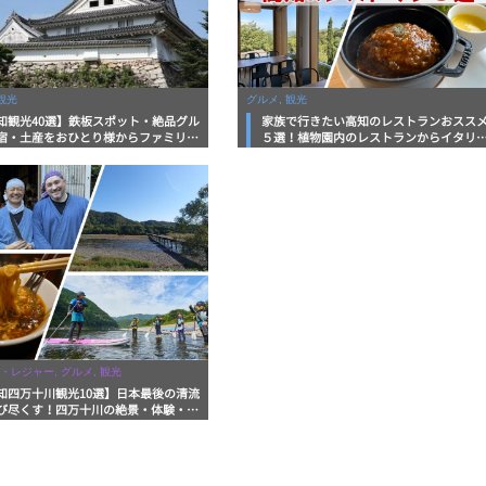
観光
グルメ, 観光
知観光40選】鉄板スポット・絶品グル
家族で行きたい高知のレストランおスス
宿・土産をおひとり様からファミリー
５選！植物園内のレストランからイタリ
まで徹底解説！
ンに中華まで楽しめる
・レジャー, グルメ, 観光
知四万十川観光10選】日本最後の清流
び尽くす！四万十川の絶景・体験・グ
を網羅したおすすめガイド