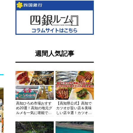
週間人気記事
高知ひろめ市場おすす
【高知県公式】高知で
め20選！高知の地元グ
カツオが旨い店＆美味
ルメを一気に堪能でき
しい店９選！カツオの
る超人気スポットを徹
旬とおススメのお店を
底解剖
紹介