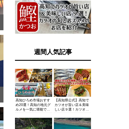
週間人気記事
」
高知ひろめ市場おすす
【高知県公式】高知で
め20選！高知の地元グ
カツオが旨い店＆美味
ルメを一気に堪能でき
しい店９選！カツオの
る超人気スポットを徹
旬とおススメのお店を
底解剖
紹介