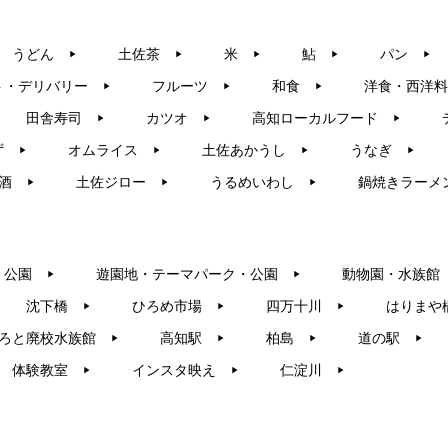
うどん
土佐茶
米
鮎
パン
▶︎
▶︎
▶︎
▶︎
▶︎
ト・デリバリー
フルーツ
和食
洋食・西洋料
▶︎
▶︎
▶︎
田舎寿司
カツオ
高知ローカルフード
▶︎
▶︎
▶︎
ず
オムライス
土佐あかうし
うなぎ
▶︎
▶︎
▶︎
▶︎
酒
土佐ジロー
うるめいわし
鍋焼きラーメ
▶︎
▶︎
▶︎
・公園
遊園地・テーマパーク・公園
動物園・水族館
▶︎
▶︎
沈下橋
ひろめ市場
四万十川
はりまや
▶︎
▶︎
▶︎
ろと廃校水族館
高知駅
柏島
道の駅
▶︎
▶︎
▶︎
▶︎
体験教室
インスタ映え
仁淀川
▶︎
▶︎
▶︎