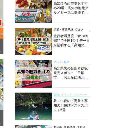
高知ひろめ市場おすす
め20選！高知の地元グ
ルメを一気に堪能でき
る超人気スポットを徹
底解剖
起業・事業承継, グルメ
旅行者満足度・食べ物
部門で全国1位！データ
が証明する「高知の
食」の実力【しぎんラ
面
ボレポート】
グルメ, 観光
高知県民の台所＆鉄板
観光スポット「日曜
市」！お土産に地元野
菜、ソウルフードまで
なんでもそろう高知の
巨大街路市を徹底解
観光, イベント・レジャー
説！
暑～い夏のド定番！高
知の川遊びベストスポ
ット5選
メ
ア
商店街, 高知出身, グルメ,