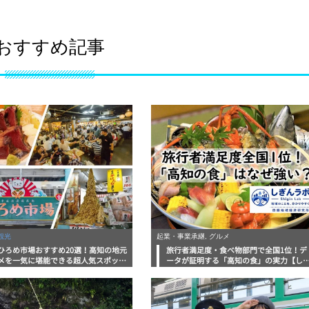
おすすめ記事
観光
起業・事業承継, グルメ
ひろめ市場おすすめ20選！高知の地元
旅行者満足度・食べ物部門で全国1位！デ
メを一気に堪能できる超人気スポット
ータが証明する「高知の食」の実力【し
底解剖
んラボレポート】