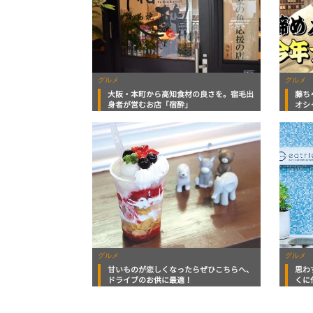
グルメ
グルメ
大阪・本町から高知食材の良さを。宿毛出
藤ち
身者が営むお店「宿酔」
オシ
グルメ
グルメ
甘いものが恋しくなったらぜひこちらへ、
思わ
ドライブのお供に最適！
くに