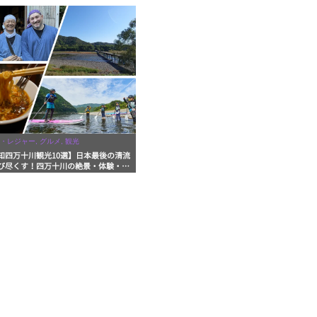
・レジャー, グルメ, 観光
知四万十川観光10選】日本最後の清流
び尽くす！四万十川の絶景・体験・グ
を網羅したおすすめガイド