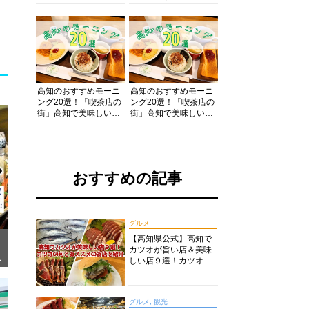
の酒と肴を満喫！【高
の絶景・体験・グルメ
知グルメPro】
を網羅したおすすめガ
イド
高知のおすすめモーニ
高知のおすすめモーニ
ング20選！「喫茶店の
ング20選！「喫茶店の
街」高知で美味しい喫
街」高知で美味しい喫
茶店・カフェモーニン
茶店・カフェモーニン
グをいただきます！
グをいただきます！
おすすめの記事
グルメ
【高知県公式】高知で
カツオが旨い店＆美味
ぎ
しい店９選！カツオの
旬とおススメのお店を
紹介
グルメ, 観光