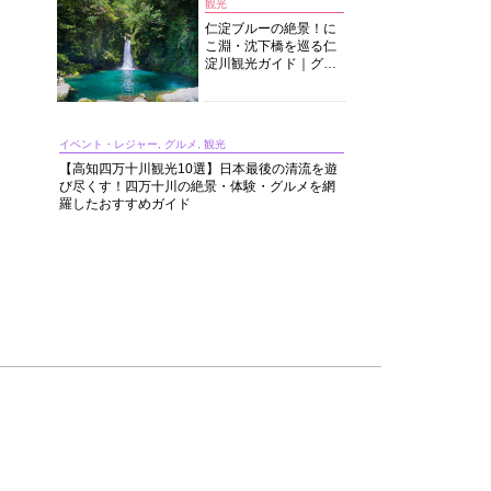
観光
仁淀ブルーの絶景！に
こ淵・沈下橋を巡る仁
淀川観光ガイド｜グル
メ・宿・モデルコース
まで完全網羅！
イベント・レジャー, グルメ, 観光
【高知四万十川観光10選】日本最後の清流を遊
び尽くす！四万十川の絶景・体験・グルメを網
羅したおすすめガイド