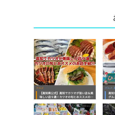
グルメ
グルメ, 
【高知県公式】高知でカツオが旨い店＆美
高知
味しい店９選！カツオの旬とおススメのお
グル
店を紹介
を徹