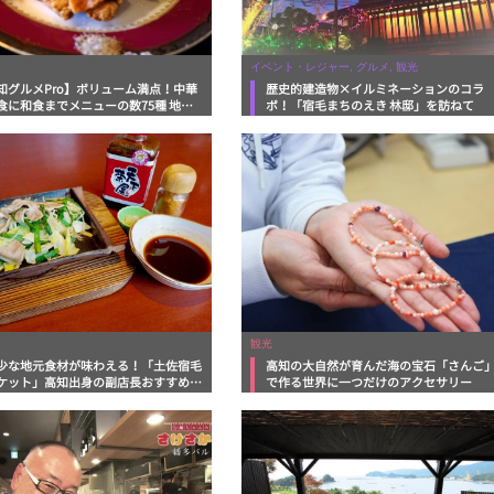
イベント・レジャー, グルメ, 観光
知グルメPro】ボリューム満点！中華
歴史的建造物×イルミネーションのコラ
食に和食までメニューの数75種 地元
ボ！「宿毛まちのえき 林邸」を訪ねて
れレストラン「スワロー会館」フード
ーナリスト・マッキー牧元の高知満腹
観光
少な地元食材が味わえる！「土佐宿毛
高知の大自然が育んだ海の宝石「さんご
ケット」高知出身の副店長おすすめ3
で作る世界に一つだけのアクセサリー