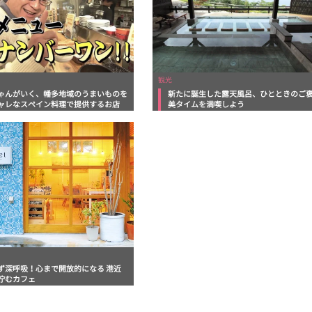
観光
ゃんがいく、幡多地域のうまいものを
新たに誕生した露天風呂、ひとときのご
ャレなスペイン料理で提供するお店
美タイムを満喫しよう
ず深呼吸！心まで開放的になる 港近
佇むカフェ