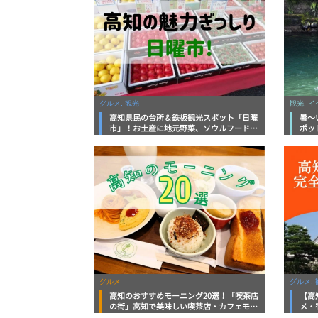
グルメ, 観光
観光, 
高知県民の台所＆鉄板観光スポット「日曜
暑～
市」！お土産に地元野菜、ソウルフードま
ポッ
で なんでもそろう高知の巨大街路市を徹
底解説！
グルメ
グルメ, 
高知のおすすめモーニング20選！「喫茶店
【高
の街」高知で美味しい喫茶店・カフェモー
メ・
ニングをいただきます！
向け