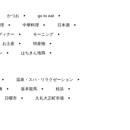
かつお
go to eat
▶︎
▶︎
理
中華料理
日本酒
▶︎
▶︎
▶︎
ディナー
モーニング
▶︎
▶︎
お土産
特産物
▶︎
▶︎
ン
はちきん地鶏
▶︎
▶︎
温泉・スパ・リラクゼーション
▶︎
▶︎
橋
坂本龍馬
桂浜
▶︎
▶︎
▶︎
日曜市
久礼大正町市場
▶︎
▶︎