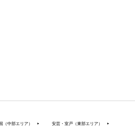
国（中部エリア）
安芸・室戸（東部エリア）
▶︎
▶︎