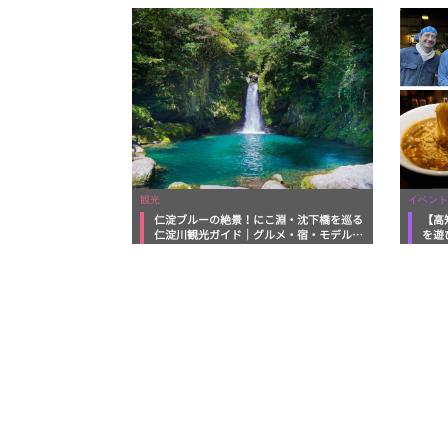
観光
イベント
仁淀ブルーの絶景！にこ淵・沈下橋を巡る
【高
仁淀川観光ガイド｜グルメ・宿・モデルコ
を遊
ースまで完全網羅！
ルメ