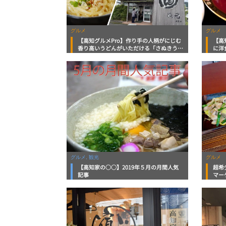
グルメ
グルメ
【高知グルメPro】作り手の人柄がにじむ
【高
香り高いうどんがいただける「さぬきうど
に洋
ん将元」食いしんぼおじさんマッキー牧元
愛さ
の高知満腹日記
ジャ
日記
グルメ, 観光
グルメ
【高知家の○○】2019年５月の月間人気
超希
記事
マー
選