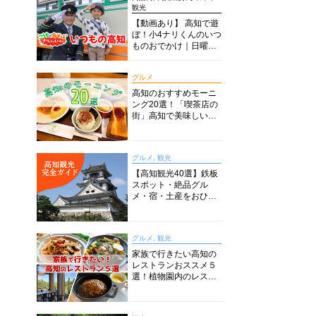
観光
【動画あり】 高知で遊
ぼ！小4ナリくんのいつ
ものおでかけ｜日曜市
に水族館に路面電車に
あちこち巡り
グルメ
高知のおすすめモーニ
ング20選！「喫茶店の
街」高知で美味しい喫
茶店・カフェモーニン
グをいただきます！
グルメ, 観光
【高知観光40選】鉄板
スポット・絶品グル
メ・宿・土産をおひと
り様からファミリー向
けまで徹底解説！
グルメ, 観光
家族で行きたい高知の
レストランおススメ５
選！植物園内のレスト
ランからイタリアンに
中華まで楽しめる