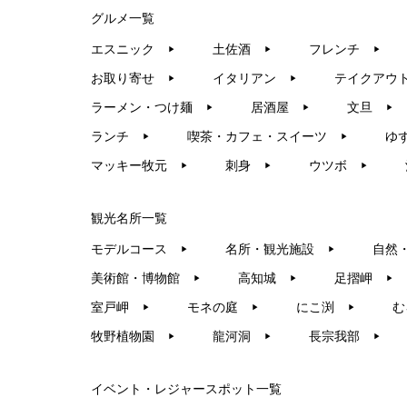
グルメ一覧
エスニック
土佐酒
フレンチ
▶︎
▶︎
▶︎
お取り寄せ
イタリアン
テイクアウ
▶︎
▶︎
ラーメン・つけ麺
居酒屋
文旦
▶︎
▶︎
▶︎
ランチ
喫茶・カフェ・スイーツ
ゆ
▶︎
▶︎
マッキー牧元
刺身
ウツボ
▶︎
▶︎
▶︎
観光名所一覧
モデルコース
名所・観光施設
自然
▶︎
▶︎
美術館・博物館
高知城
足摺岬
▶︎
▶︎
▶︎
室戸岬
モネの庭
にこ渕
む
▶︎
▶︎
▶︎
牧野植物園
龍河洞
長宗我部
▶︎
▶︎
▶︎
イベント・レジャースポット一覧