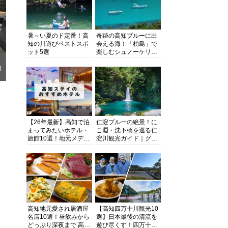
暑～い夏のド定番！高
奇跡の高知ブルーに出
知の川遊びベストスポ
会える海！「柏島」で
ット5選
楽しむシュノーケリン
グ、ダイビング、海水
浴にキャンプまで透明
褒
度抜群の海の楽園を徹
底紹介
【26年最新】高知で泊
仁淀ブルーの絶景！に
まってみたいホテル・
こ淵・沈下橋を巡る仁
旅館10選！地元メディ
淀川観光ガイド｜グル
アが観光に最適な宿を
メ・宿・モデルコース
厳選
まで完全網羅！
高知地元愛され居酒屋
【高知四万十川観光10
名店10選！昼飲みから
選】日本最後の清流を
どっぷり深夜まで 高知
遊び尽くす！四万十川