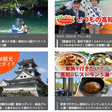
イベント・レジャー
商店街, 高知出身, グルメ, 観光
い夏のド定番！高知の川遊びベストス
【動画あり】 高知で遊ぼ！小4ナリくんの
ト5選
いつものおでかけ｜日曜市に水族館に路
電車にあちこち巡り
観光
グルメ, 観光
知観光40選】鉄板スポット・絶品グル
家族で行きたい高知のレストランおスス
宿・土産をおひとり様からファミリー
５選！植物園内のレストランからイタリ
まで徹底解説！
ンに中華まで楽しめる