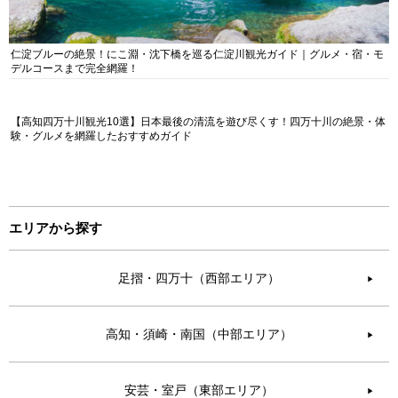
仁淀ブルーの絶景！にこ淵・沈下橋を巡る仁淀川観光ガイド｜グルメ・宿・モ
デルコースまで完全網羅！
【高知四万十川観光10選】日本最後の清流を遊び尽くす！四万十川の絶景・体
験・グルメを網羅したおすすめガイド
エリアから探す
足摺・四万十（西部エリア）
▶︎
高知・須崎・南国（中部エリア）
▶︎
安芸・室戸（東部エリア）
▶︎