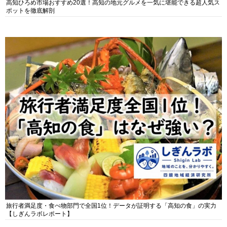
高知ひろめ市場おすすめ20選！高知の地元グルメを一気に堪能できる超人気ス
ポットを徹底解剖
旅行者満足度・食べ物部門で全国1位！データが証明する「高知の食」の実力
【しぎんラボレポート】