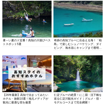
暑～い夏のド定番！高知の川遊びベス
奇跡の高知ブルーに出会える海！「柏
トスポット5選
島」で楽しむシュノーケリング、ダイ
ビング、海水浴にキャンプまで透明度
抜群の海の楽園を徹底紹介
【26年最新】高知で泊まってみたい
仁淀ブルーの絶景！にこ淵・沈下橋を
ホテル・旅館10選！地元メディアが
巡る仁淀川観光ガイド｜グルメ・宿・
観光に最適な宿を厳選
モデルコースまで完全網羅！