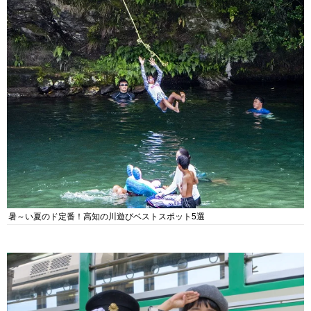
暑～い夏のド定番！高知の川遊びベストスポット5選