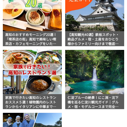
高知のおすすめモーニング20選！
【高知観光40選】鉄板スポット・
「喫茶店の街」高知で美味しい喫
絶品グルメ・宿・土産をおひとり
茶店・カフェモーニングをいただ
様からファミリー向けまで徹底解
きます！
説！
家族で行きたい高知のレストラン
仁淀ブルーの絶景！にこ淵・沈下
おススメ５選！植物園内のレスト
橋を巡る仁淀川観光ガイド｜グル
ランからイタリアンに中華まで楽
メ・宿・モデルコースまで完全網
しめる
羅！