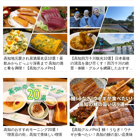
高知地元愛され居酒屋名店10選！昼
【高知四万十川観光10選】日本最後
飲みからどっぷり深夜まで 高知の酒
の清流を遊び尽くす！四万十川の絶
と肴を満喫！【高知グルメPro】
景・体験・グルメを網羅したおすすめ
ガイド
高知のおすすめモーニング20選！
【高知グルメPro】鰻！うなぎ！ウナ
「喫茶店の街」高知で美味しい喫茶
ギが食べたい！高知の鰻の旨い店美味