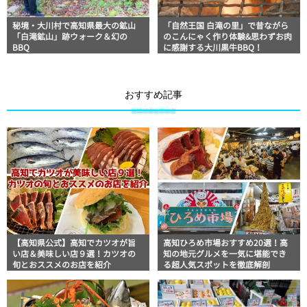
秘境・大川村で高知県最大の鉱山
「自然王国 白滝の里」で昔ながら
「白滝鉱山」跡ウォーク＆幻の
のこんにゃく作り体験&思わずお肉
BBQ
に感謝する大川黒牛BBQ！
おすすめ記事
【高知県公式】高知でカツオが旨
高知ひろめ市場おすすめ20選！高
い店＆美味しい店９選！カツオの
知の地元グルメを一気に堪能でき
旬とおススメのお店を紹介
る超人気スポットを徹底解剖