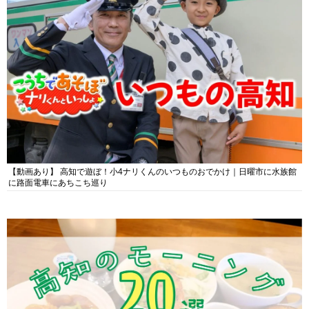
【動画あり】 高知で遊ぼ！小4ナリくんのいつものおでかけ｜日曜市に水族館
に路面電車にあちこち巡り