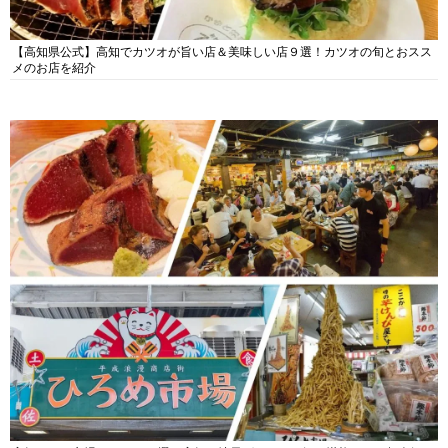
【高知県公式】高知でカツオが旨い店＆美味しい店９選！カツオの旬とおスス
メのお店を紹介