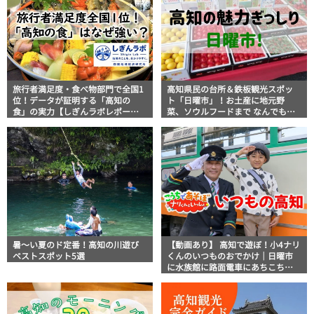
旅行者満足度・食べ物部門で全国1
高知県民の台所＆鉄板観光スポッ
位！データが証明する「高知の
ト「日曜市」！お土産に地元野
食」の実力【しぎんラボレポー
菜、ソウルフードまで なんでもそ
ト】
ろう高知の巨大街路市を徹底解
説！
暑～い夏のド定番！高知の川遊び
【動画あり】 高知で遊ぼ！小4ナリ
ベストスポット5選
くんのいつものおでかけ｜日曜市
に水族館に路面電車にあちこち巡
り