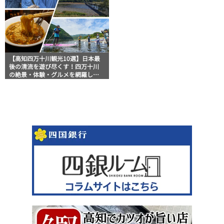
【高知四万十川観光10選】日本最
後の清流を遊び尽くす！四万十川
の絶景・体験・グルメを網羅した
おすすめガイド