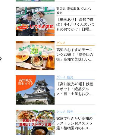
商店街, 高知出身, グルメ,
観光
【動画あり】 高知で遊
ぼ！小4ナリくんのいつ
ものおでかけ｜日曜市
に水族館に路面電車に
あちこち巡り
グルメ
高知のおすすめモーニ
ング20選！「喫茶店の
を
街」高知で美味しい喫
茶店・カフェモーニン
グをいただきます！
グルメ, 観光
【高知観光40選】鉄板
スポット・絶品グル
メ・宿・土産をおひと
り様からファミリー向
けまで徹底解説！
グルメ, 観光
家族で行きたい高知の
レストランおススメ５
選！植物園内のレスト
ランからイタリアンに