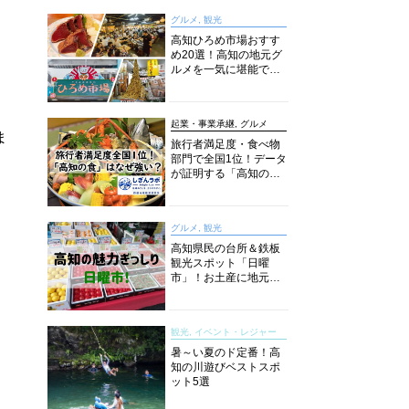
グルメ, 観光
高知ひろめ市場おすす
め20選！高知の地元グ
ルメを一気に堪能でき
る超人気スポットを徹
底解剖
起業・事業承継, グルメ
ま
旅行者満足度・食べ物
部門で全国1位！データ
が証明する「高知の
食」の実力【しぎんラ
ボレポート】
グルメ, 観光
高知県民の台所＆鉄板
観光スポット「日曜
市」！お土産に地元野
菜、ソウルフードまで
なんでもそろう高知の
巨大街路市を徹底解
観光, イベント・レジャー
説！
暑～い夏のド定番！高
知の川遊びベストスポ
ット5選