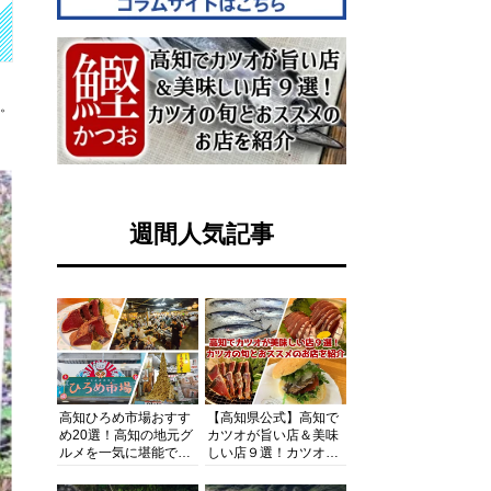
す。
週間人気記事
高知ひろめ市場おすす
【高知県公式】高知で
め20選！高知の地元グ
カツオが旨い店＆美味
ルメを一気に堪能でき
しい店９選！カツオの
る超人気スポットを徹
旬とおススメのお店を
底解剖
紹介