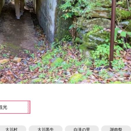
観光
大川村
大川黒牛
白滝の里
謝肉祭