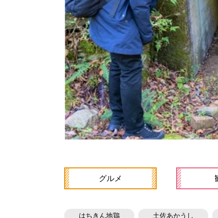
グルメ
はちきん地鶏
土佐あかうし