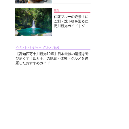
中華まで楽しめる
観光
仁淀ブルーの絶景！に
こ淵・沈下橋を巡る仁
淀川観光ガイド｜グル
メ・宿・モデルコース
まで完全網羅！
イベント・レジャー, グルメ, 観光
【高知四万十川観光10選】日本最後の清流を遊
び尽くす！四万十川の絶景・体験・グルメを網
羅したおすすめガイド