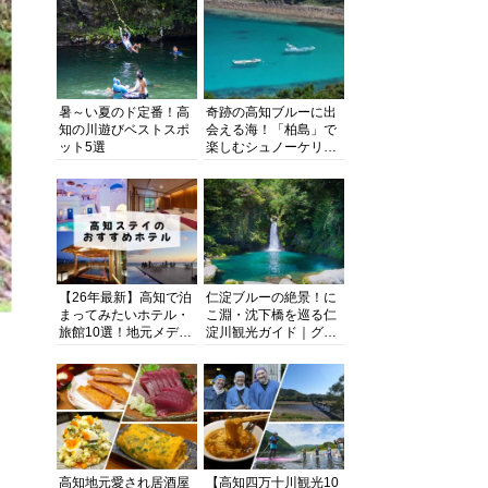
暑～い夏のド定番！高
奇跡の高知ブルーに出
知の川遊びベストスポ
会える海！「柏島」で
ット5選
楽しむシュノーケリン
グ、ダイビング、海水
浴にキャンプまで透明
度抜群の海の楽園を徹
底紹介
【26年最新】高知で泊
仁淀ブルーの絶景！に
まってみたいホテル・
こ淵・沈下橋を巡る仁
旅館10選！地元メディ
淀川観光ガイド｜グル
アが観光に最適な宿を
メ・宿・モデルコース
厳選
まで完全網羅！
高知地元愛され居酒屋
【高知四万十川観光10