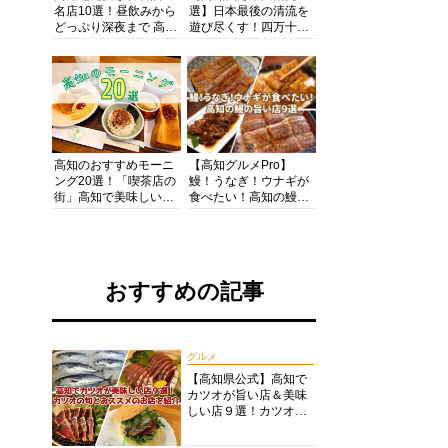
名店10選！昼飲みから
選】日本最後の清流を
どっぷり深夜まで 高知
遊び尽くす！四万十川
の酒と肴を満喫！【高
の絶景・体験・グルメ
知グルメPro】
を網羅したおすすめガ
イド
高知のおすすめモーニ
【高知グルメPro】
ング20選！「喫茶店の
鰻！うなぎ！ウナギが
街」高知で美味しい喫
食べたい！高知の鰻の
茶店・カフェモーニン
旨い店美味しい店９選
グをいただきます！
食いしんぼおじさんマ
ッキー牧元の高知満腹
日記セレクション
おすすめの記事
グルメ
【高知県公式】高知で
カツオが旨い店＆美味
しい店９選！カツオの
旬とおススメのお店を
紹介