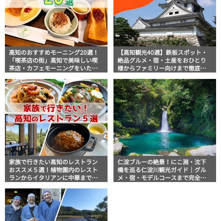
高知のおすすめモーニング20選！
【高知観光40選】鉄板スポット・
「喫茶店の街」高知で美味しい喫
絶品グルメ・宿・土産をおひとり
茶店・カフェモーニングをいただ
様からファミリー向けまで徹底解
きます！
説！
家族で行きたい高知のレストラン
仁淀ブルーの絶景！にこ淵・沈下
おススメ５選！植物園内のレスト
橋を巡る仁淀川観光ガイド｜グル
ランからイタリアンに中華まで楽
メ・宿・モデルコースまで完全網
しめる
羅！