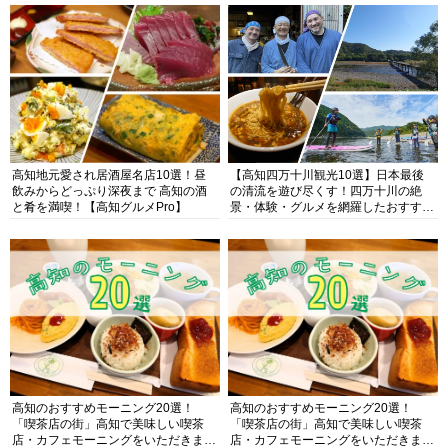
高知地元愛され居酒屋名店10選！昼
【高知四万十川観光10選】日本最後
飲みからどっぷり深夜まで 高知の酒
の清流を遊び尽くす！四万十川の絶
と肴を満喫！【高知グルメPro】
景・体験・グルメを網羅したおすすめ
ガイド
高知のおすすめモーニング20選！
高知のおすすめモーニング20選！
「喫茶店の街」高知で美味しい喫茶
「喫茶店の街」高知で美味しい喫茶
店・カフェモーニングをいただきま
店・カフェモーニングをいただきま