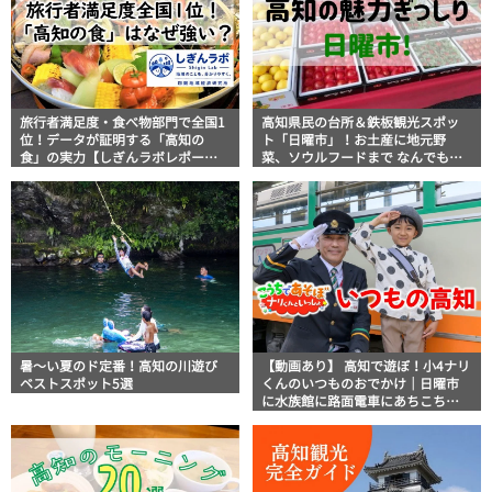
旅行者満足度・食べ物部門で全国1
高知県民の台所＆鉄板観光スポッ
位！データが証明する「高知の
ト「日曜市」！お土産に地元野
食」の実力【しぎんラボレポー
菜、ソウルフードまで なんでもそ
ト】
ろう高知の巨大街路市を徹底解
説！
暑～い夏のド定番！高知の川遊び
【動画あり】 高知で遊ぼ！小4ナリ
ベストスポット5選
くんのいつものおでかけ｜日曜市
に水族館に路面電車にあちこち巡
り