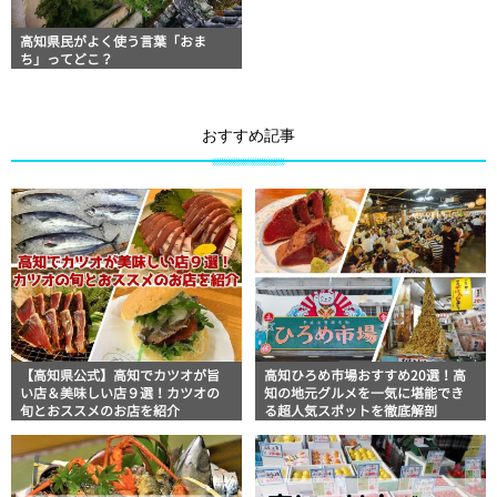
高知県民がよく使う言葉「おま
ち」ってどこ？
おすすめ記事
【高知県公式】高知でカツオが旨
高知ひろめ市場おすすめ20選！高
い店＆美味しい店９選！カツオの
知の地元グルメを一気に堪能でき
旬とおススメのお店を紹介
る超人気スポットを徹底解剖