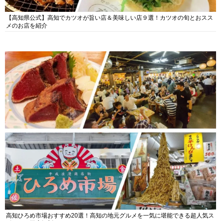
【高知県公式】高知でカツオが旨い店＆美味しい店９選！カツオの旬とおスス
メのお店を紹介
高知ひろめ市場おすすめ20選！高知の地元グルメを一気に堪能できる超人気ス