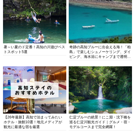
暑～い夏のド定番！高知の川遊びベス
奇跡の高知ブルーに出会える海！「柏
トスポット5選
島」で楽しむシュノーケリング、ダイ
ビング、海水浴にキャンプまで透明度
抜群の海の楽園を徹底紹介
【26年最新】高知で泊まってみたい
仁淀ブルーの絶景！にこ淵・沈下橋を
ホテル・旅館10選！地元メディアが
巡る仁淀川観光ガイド｜グルメ・宿・
観光に最適な宿を厳選
モデルコースまで完全網羅！