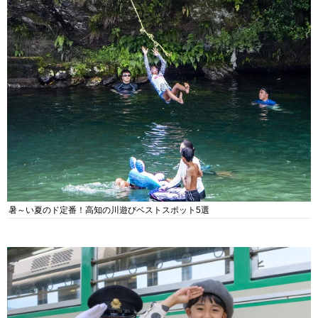
暑～い夏のド定番！高知の川遊びベストスポット5選