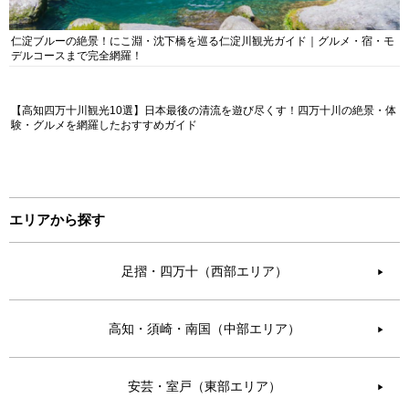
仁淀ブルーの絶景！にこ淵・沈下橋を巡る仁淀川観光ガイド｜グルメ・宿・モ
デルコースまで完全網羅！
【高知四万十川観光10選】日本最後の清流を遊び尽くす！四万十川の絶景・体
験・グルメを網羅したおすすめガイド
エリアから探す
足摺・四万十（西部エリア）
▶︎
高知・須崎・南国（中部エリア）
▶︎
安芸・室戸（東部エリア）
▶︎