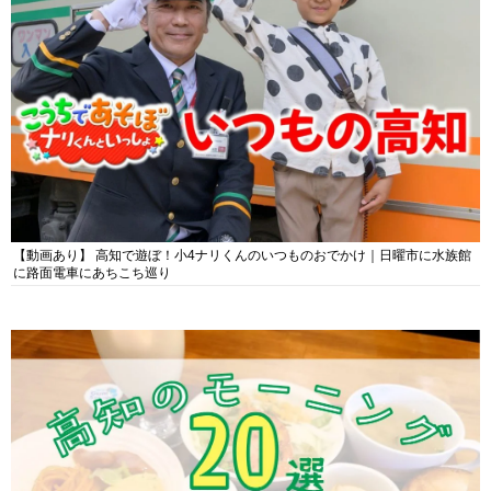
【動画あり】 高知で遊ぼ！小4ナリくんのいつものおでかけ｜日曜市に水族館
に路面電車にあちこち巡り