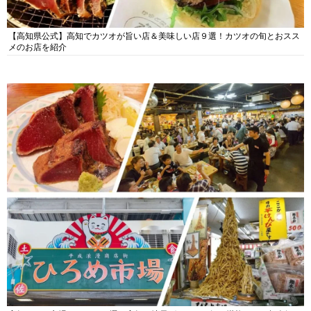
【高知県公式】高知でカツオが旨い店＆美味しい店９選！カツオの旬とおスス
メのお店を紹介