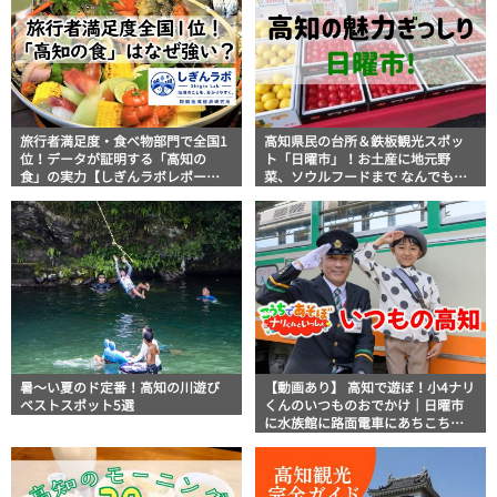
旅行者満足度・食べ物部門で全国1
高知県民の台所＆鉄板観光スポッ
位！データが証明する「高知の
ト「日曜市」！お土産に地元野
食」の実力【しぎんラボレポー
菜、ソウルフードまで なんでもそ
ト】
ろう高知の巨大街路市を徹底解
説！
暑～い夏のド定番！高知の川遊び
【動画あり】 高知で遊ぼ！小4ナリ
ベストスポット5選
くんのいつものおでかけ｜日曜市
に水族館に路面電車にあちこち巡
り