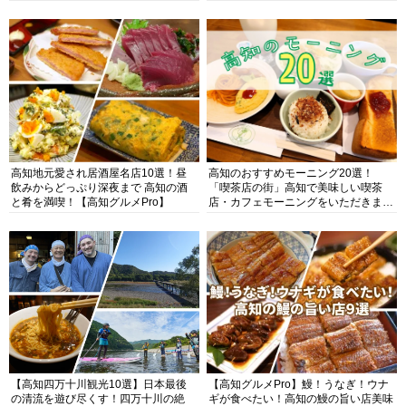
高知地元愛され居酒屋名店10選！昼
高知のおすすめモーニング20選！
飲みからどっぷり深夜まで 高知の酒
「喫茶店の街」高知で美味しい喫茶
と肴を満喫！【高知グルメPro】
店・カフェモーニングをいただきま
す！
【高知四万十川観光10選】日本最後
【高知グルメPro】鰻！うなぎ！ウナ
の清流を遊び尽くす！四万十川の絶
ギが食べたい！高知の鰻の旨い店美味