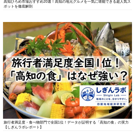
高知ひろめ市場おすすめ20選！高知の地元グルメを一気に堪能できる超人気ス
ポットを徹底解剖
旅行者満足度・食べ物部門で全国1位！データが証明する「高知の食」の実力
【しぎんラボレポート】