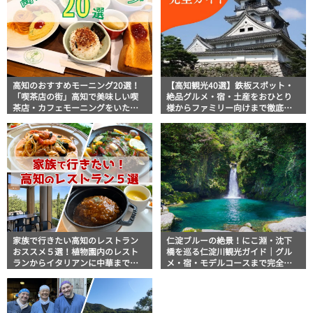
高知のおすすめモーニング20選！
【高知観光40選】鉄板スポット・
「喫茶店の街」高知で美味しい喫
絶品グルメ・宿・土産をおひとり
茶店・カフェモーニングをいただ
様からファミリー向けまで徹底解
きます！
説！
家族で行きたい高知のレストラン
仁淀ブルーの絶景！にこ淵・沈下
おススメ５選！植物園内のレスト
橋を巡る仁淀川観光ガイド｜グル
ランからイタリアンに中華まで楽
メ・宿・モデルコースまで完全網
しめる
羅！