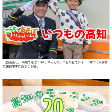
【動画あり】 高知で遊ぼ！小4ナリくんのいつものおでかけ｜日曜市に水族館
に路面電車にあちこち巡り