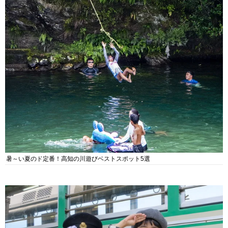
暑～い夏のド定番！高知の川遊びベストスポット5選