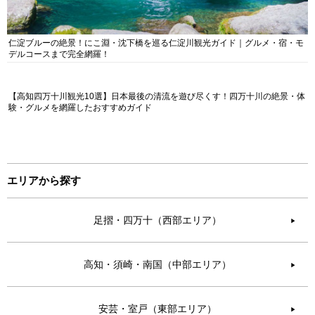
仁淀ブルーの絶景！にこ淵・沈下橋を巡る仁淀川観光ガイド｜グルメ・宿・モ
デルコースまで完全網羅！
【高知四万十川観光10選】日本最後の清流を遊び尽くす！四万十川の絶景・体
験・グルメを網羅したおすすめガイド
エリアから探す
足摺・四万十（西部エリア）
▶︎
高知・須崎・南国（中部エリア）
▶︎
安芸・室戸（東部エリア）
▶︎