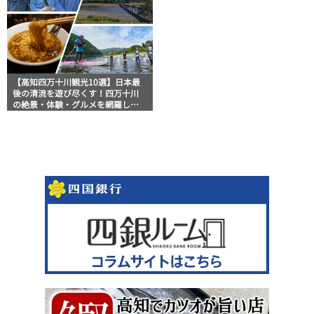
【高知四万十川観光10選】日本最
後の清流を遊び尽くす！四万十川
の絶景・体験・グルメを網羅した
おすすめガイド