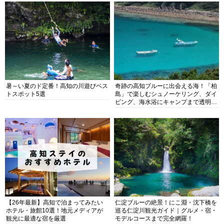
暑～い夏のド定番！高知の川遊びベス
奇跡の高知ブルーに出会える海！「柏
トスポット5選
島」で楽しむシュノーケリング、ダイ
ビング、海水浴にキャンプまで透明度
抜群の海の楽園を徹底紹介
【26年最新】高知で泊まってみたい
仁淀ブルーの絶景！にこ淵・沈下橋を
ホテル・旅館10選！地元メディアが
巡る仁淀川観光ガイド｜グルメ・宿・
観光に最適な宿を厳選
モデルコースまで完全網羅！