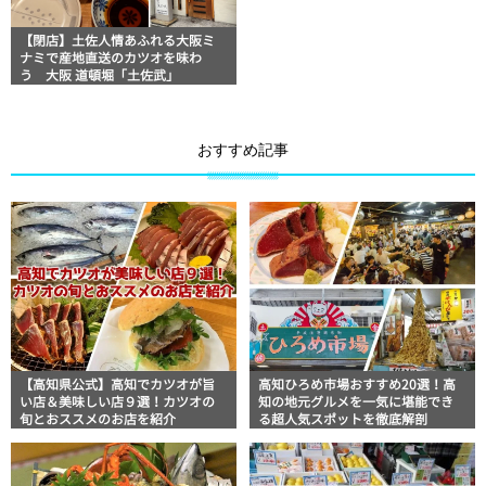
【閉店】土佐人情あふれる大阪ミ
ナミで産地直送のカツオを味わ
う 大阪 道頓堀「土佐武」
おすすめ記事
【高知県公式】高知でカツオが旨
高知ひろめ市場おすすめ20選！高
い店＆美味しい店９選！カツオの
知の地元グルメを一気に堪能でき
旬とおススメのお店を紹介
る超人気スポットを徹底解剖