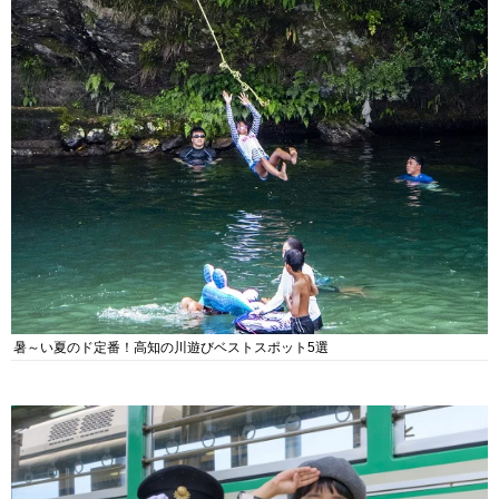
暑～い夏のド定番！高知の川遊びベストスポット5選