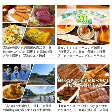
高知地元愛され居酒屋名店10選！昼
高知のおすすめモーニング20選！
飲みからどっぷり深夜まで 高知の酒
「喫茶店の街」高知で美味しい喫茶
と肴を満喫！【高知グルメPro】
店・カフェモーニングをいただきま
す！
【高知四万十川観光10選】日本最後
【高知グルメPro】鰻！うなぎ！ウナ
の清流を遊び尽くす！四万十川の絶
ギが食べたい！高知の鰻の旨い店美味