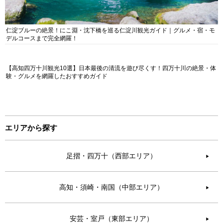
仁淀ブルーの絶景！にこ淵・沈下橋を巡る仁淀川観光ガイド｜グルメ・宿・モ
デルコースまで完全網羅！
【高知四万十川観光10選】日本最後の清流を遊び尽くす！四万十川の絶景・体
験・グルメを網羅したおすすめガイド
エリアから探す
足摺・四万十（西部エリア）
▶︎
高知・須崎・南国（中部エリア）
▶︎
安芸・室戸（東部エリア）
▶︎