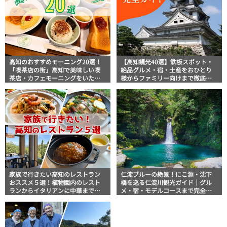
高知のおすすめモーニング20選！
【高知観光40選】鉄板スポット・
「喫茶店の街」高知で美味しい喫
絶品グルメ・宿・土産をおひとり
茶店・カフェモーニングをいただ
様からファミリー向けまで徹底解
きます！
説！
家族で行きたい高知のレストラン
仁淀ブルーの絶景！にこ淵・沈下
おススメ５選！植物園内のレスト
橋を巡る仁淀川観光ガイド｜グル
ランからイタリアンに中華まで楽
メ・宿・モデルコースまで完全網
しめる
羅！