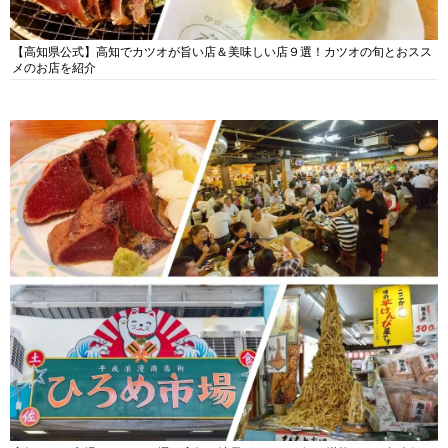
【高知県公式】高知でカツオが旨い店＆美味しい店９選！カツオの旬とおスス
メのお店を紹介