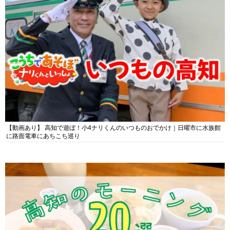
【動画あり】 高知で遊ぼ！小4ナリくんのいつものおでかけ｜日曜市に水族館
に路面電車にあちこち巡り