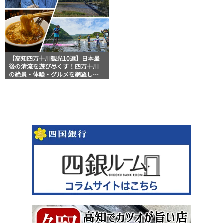
【高知四万十川観光10選】日本最
後の清流を遊び尽くす！四万十川
の絶景・体験・グルメを網羅した
おすすめガイド