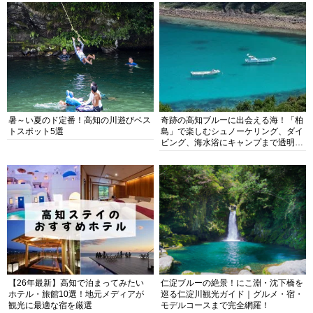
暑～い夏のド定番！高知の川遊びベス
奇跡の高知ブルーに出会える海！「柏
トスポット5選
島」で楽しむシュノーケリング、ダイ
ビング、海水浴にキャンプまで透明度
抜群の海の楽園を徹底紹介
【26年最新】高知で泊まってみたい
仁淀ブルーの絶景！にこ淵・沈下橋を
ホテル・旅館10選！地元メディアが
巡る仁淀川観光ガイド｜グルメ・宿・
観光に最適な宿を厳選
モデルコースまで完全網羅！