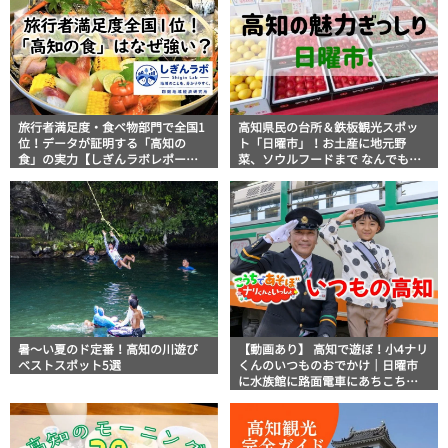
旅行者満足度・食べ物部門で全国1
高知県民の台所＆鉄板観光スポッ
位！データが証明する「高知の
ト「日曜市」！お土産に地元野
食」の実力【しぎんラボレポー
菜、ソウルフードまで なんでもそ
ト】
ろう高知の巨大街路市を徹底解
説！
暑～い夏のド定番！高知の川遊び
【動画あり】 高知で遊ぼ！小4ナリ
ベストスポット5選
くんのいつものおでかけ｜日曜市
に水族館に路面電車にあちこち巡
り