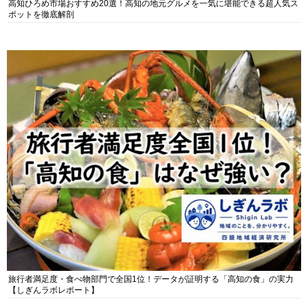
高知ひろめ市場おすすめ20選！高知の地元グルメを一気に堪能できる超人気ス
ポットを徹底解剖
旅行者満足度・食べ物部門で全国1位！データが証明する「高知の食」の実力
【しぎんラボレポート】