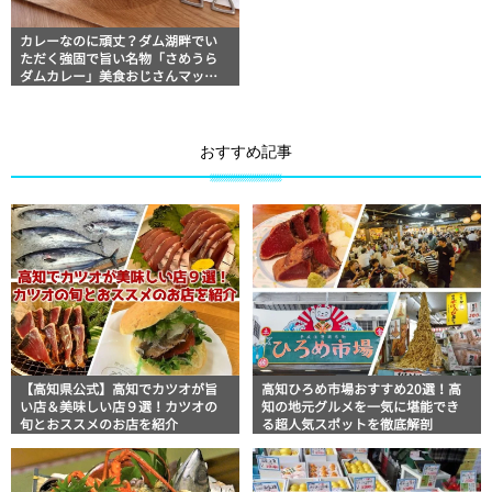
カレーなのに頑丈？ダム湖畔でい
ただく強固で旨い名物「さめうら
ダムカレー」美食おじさんマッキ
ー牧元の高知満腹日記
おすすめ記事
【高知県公式】高知でカツオが旨
高知ひろめ市場おすすめ20選！高
い店＆美味しい店９選！カツオの
知の地元グルメを一気に堪能でき
旬とおススメのお店を紹介
る超人気スポットを徹底解剖