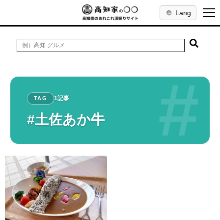
Lang
#
1記事
TAG
#土佐あか牛