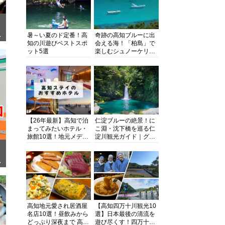
暑～い夏のド定番！高
奇跡の高知ブルーに出
ぎ
知の川遊びベストスポ
会える海！「柏島」で
ット5選
楽しむシュノーケリン
グ、ダイビング、海水
浴にキャンプまで透明
度抜群の海の楽園を徹
底紹介
【26年最新】高知で泊
仁淀ブルーの絶景！に
まってみたいホテル・
こ淵・沈下橋を巡る仁
旅館10選！地元メディ
淀川観光ガイド｜グル
アが観光に最適な宿を
メ・宿・モデルコース
厳選
まで完全網羅！
面
高知地元愛され居酒屋
【高知四万十川観光10
名店10選！昼飲みから
選】日本最後の清流を
どっぷり深夜まで 高知
遊び尽くす！四万十川