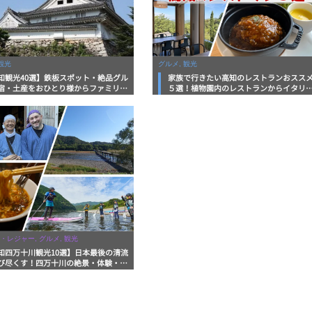
観光
グルメ, 観光
知観光40選】鉄板スポット・絶品グル
家族で行きたい高知のレストランおスス
宿・土産をおひとり様からファミリー
５選！植物園内のレストランからイタリ
まで徹底解説！
ンに中華まで楽しめる
・レジャー, グルメ, 観光
知四万十川観光10選】日本最後の清流
び尽くす！四万十川の絶景・体験・グ
を網羅したおすすめガイド