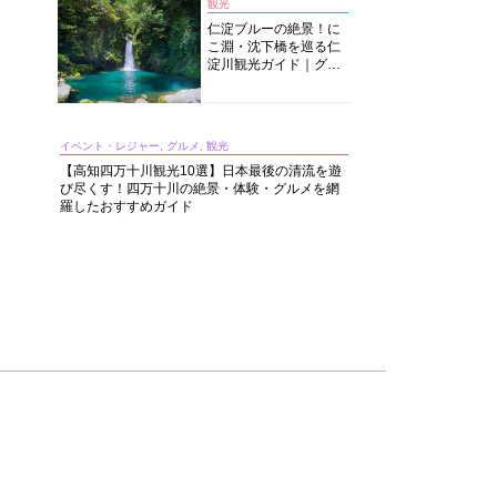
観光
仁淀ブルーの絶景！に
こ淵・沈下橋を巡る仁
淀川観光ガイド｜グル
メ・宿・モデルコース
まで完全網羅！
イベント・レジャー, グルメ, 観光
【高知四万十川観光10選】日本最後の清流を遊
び尽くす！四万十川の絶景・体験・グルメを網
羅したおすすめガイド