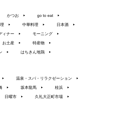
かつお
go to eat
▶︎
▶︎
理
中華料理
日本酒
▶︎
▶︎
▶︎
ディナー
モーニング
▶︎
▶︎
お土産
特産物
▶︎
▶︎
ン
はちきん地鶏
▶︎
▶︎
温泉・スパ・リラクゼーション
▶︎
▶︎
橋
坂本龍馬
桂浜
▶︎
▶︎
▶︎
日曜市
久礼大正町市場
▶︎
▶︎