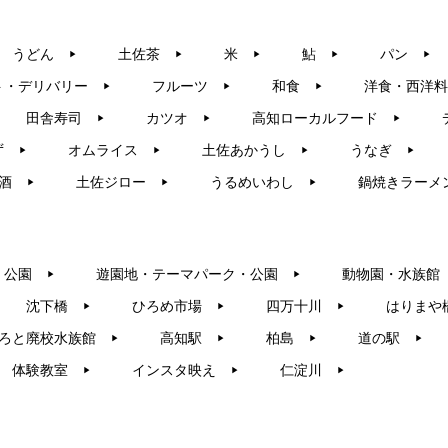
うどん
土佐茶
米
鮎
パン
▶︎
▶︎
▶︎
▶︎
▶︎
ト・デリバリー
フルーツ
和食
洋食・西洋料
▶︎
▶︎
▶︎
田舎寿司
カツオ
高知ローカルフード
▶︎
▶︎
▶︎
ず
オムライス
土佐あかうし
うなぎ
▶︎
▶︎
▶︎
▶︎
酒
土佐ジロー
うるめいわし
鍋焼きラーメ
▶︎
▶︎
▶︎
・公園
遊園地・テーマパーク・公園
動物園・水族館
▶︎
▶︎
沈下橋
ひろめ市場
四万十川
はりまや
▶︎
▶︎
▶︎
ろと廃校水族館
高知駅
柏島
道の駅
▶︎
▶︎
▶︎
▶︎
体験教室
インスタ映え
仁淀川
▶︎
▶︎
▶︎