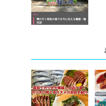
観光
薄れ行く昭和の香りを今に伝える魔窟・龍
河洞