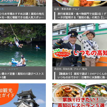
観光
起業・事業承継, グルメ
ひろめ市場おすすめ20選！高知の地元
旅行者満足度・食べ物部門で全国1位！デ
メを一気に堪能できる超人気スポット
ータが証明する「高知の食」の実力【し
底解剖
んラボレポート】
イベント・レジャー
商店街, 高知出身, グルメ, 観光
い夏のド定番！高知の川遊びベストス
【動画あり】 高知で遊ぼ！小4ナリくんの
ト5選
いつものおでかけ｜日曜市に水族館に路
電車にあちこち巡り