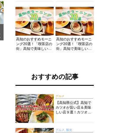
の酒と肴を満喫！【高
の絶景・体験・グルメ
知グルメPro】
を網羅したおすすめガ
イド
メ
ア
高知のおすすめモーニ
高知のおすすめモーニ
ング20選！「喫茶店の
ング20選！「喫茶店の
街」高知で美味しい喫
街」高知で美味しい喫
茶店・カフェモーニン
茶店・カフェモーニン
グをいただきます！
グをいただきます！
おすすめの記事
グルメ
【高知県公式】高知で
カツオが旨い店＆美味
しい店９選！カツオの
旬とおススメのお店を
紹介
グルメ, 観光