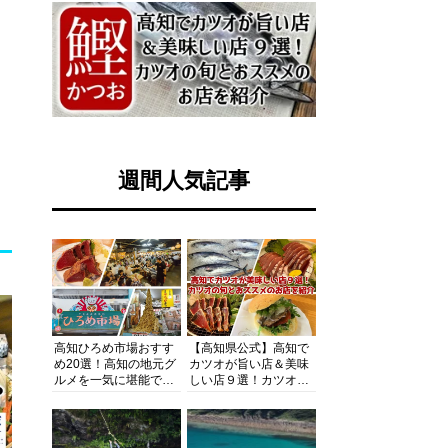
週間人気記事
高知ひろめ市場おすす
【高知県公式】高知で
め20選！高知の地元グ
カツオが旨い店＆美味
ルメを一気に堪能でき
しい店９選！カツオの
る超人気スポットを徹
旬とおススメのお店を
底解剖
紹介