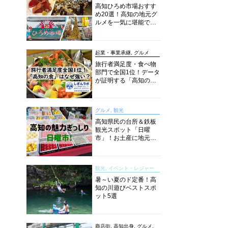
高知ひろめ市場おすす
め20選！高知の地元グ
ルメを一気に堪能でき
る超人気スポットを徹
底解剖
起業・事業承継, グルメ
旅行者満足度・食べ物
部門で全国1位！データ
が証明する「高知の
食」の実力【しぎんラ
ボレポート】
グルメ, 観光
高知県民の台所＆鉄板
観光スポット「日曜
市」！お土産に地元野
菜、ソウルフードまで
なんでもそろう高知の
巨大街路市を徹底解
観光, イベント・レジャー
説！
暑～い夏のド定番！高
知の川遊びベストスポ
ット5選
商店街, 高知出身, グルメ,