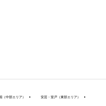
国（中部エリア）
安芸・室戸（東部エリア）
▶︎
▶︎