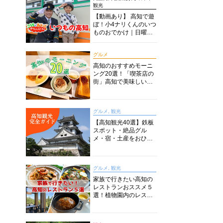
観光
【動画あり】 高知で遊
ぼ！小4ナリくんのいつ
ものおでかけ｜日曜市
に水族館に路面電車に
あちこち巡り
グルメ
高知のおすすめモーニ
ング20選！「喫茶店の
街」高知で美味しい喫
茶店・カフェモーニン
グをいただきます！
グルメ, 観光
【高知観光40選】鉄板
スポット・絶品グル
メ・宿・土産をおひと
り様からファミリー向
けまで徹底解説！
グルメ, 観光
家族で行きたい高知の
レストランおススメ５
選！植物園内のレスト
ランからイタリアンに
中華まで楽しめる