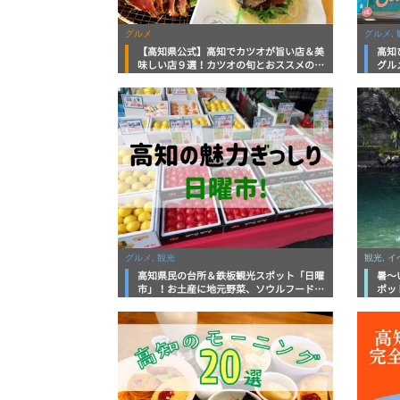
グルメ
グルメ, 
【高知県公式】高知でカツオが旨い店＆美
高知
味しい店９選！カツオの旬とおススメのお
グル
店を紹介
を徹
グルメ, 観光
観光, 
高知県民の台所＆鉄板観光スポット「日曜
暑～
市」！お土産に地元野菜、ソウルフードま
ポッ
で なんでもそろう高知の巨大街路市を徹
底解説！