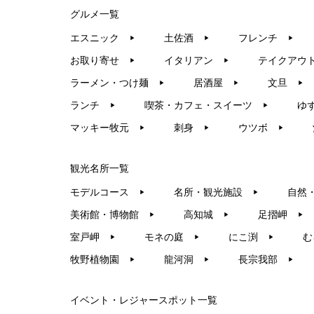
グルメ一覧
エスニック
土佐酒
フレンチ
▶︎
▶︎
▶︎
お取り寄せ
イタリアン
テイクアウ
▶︎
▶︎
ラーメン・つけ麺
居酒屋
文旦
▶︎
▶︎
▶︎
ランチ
喫茶・カフェ・スイーツ
ゆ
▶︎
▶︎
マッキー牧元
刺身
ウツボ
▶︎
▶︎
▶︎
観光名所一覧
モデルコース
名所・観光施設
自然
▶︎
▶︎
美術館・博物館
高知城
足摺岬
▶︎
▶︎
▶︎
室戸岬
モネの庭
にこ渕
む
▶︎
▶︎
▶︎
牧野植物園
龍河洞
長宗我部
▶︎
▶︎
▶︎
イベント・レジャースポット一覧