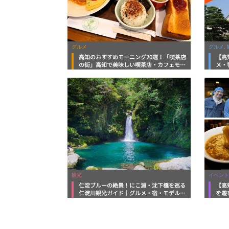
グルメ
グルメ, 
高知のおすすめモーニング20選！「喫茶店
【高
の街」高知で美味しい喫茶店・カフェモー
メ・
ニングをいただきます！
向け
観光
イベント
仁淀ブルーの絶景！にこ淵・沈下橋を巡る
【高
仁淀川観光ガイド｜グルメ・宿・モデルコ
を遊
ースまで完全網羅！
ルメ