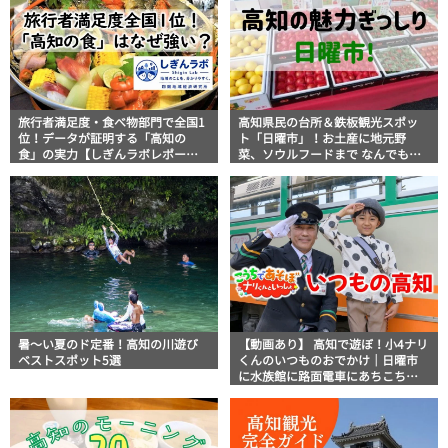
旅行者満足度・食べ物部門で全国1
高知県民の台所＆鉄板観光スポッ
位！データが証明する「高知の
ト「日曜市」！お土産に地元野
食」の実力【しぎんラボレポー
菜、ソウルフードまで なんでもそ
ト】
ろう高知の巨大街路市を徹底解
説！
暑～い夏のド定番！高知の川遊び
【動画あり】 高知で遊ぼ！小4ナリ
ベストスポット5選
くんのいつものおでかけ｜日曜市
に水族館に路面電車にあちこち巡
り