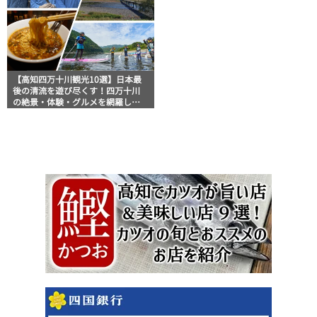
【高知四万十川観光10選】日本最
後の清流を遊び尽くす！四万十川
の絶景・体験・グルメを網羅した
おすすめガイド