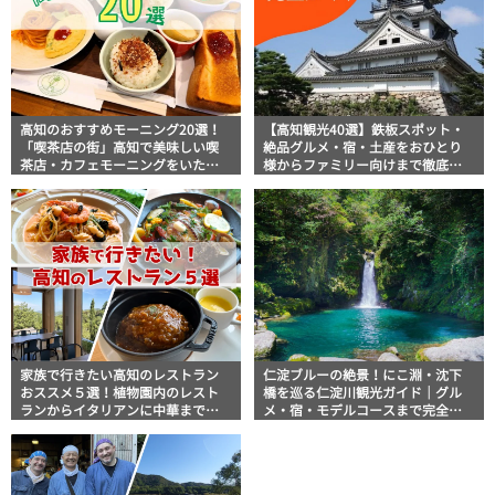
高知のおすすめモーニング20選！
【高知観光40選】鉄板スポット・
「喫茶店の街」高知で美味しい喫
絶品グルメ・宿・土産をおひとり
茶店・カフェモーニングをいただ
様からファミリー向けまで徹底解
きます！
説！
家族で行きたい高知のレストラン
仁淀ブルーの絶景！にこ淵・沈下
おススメ５選！植物園内のレスト
橋を巡る仁淀川観光ガイド｜グル
ランからイタリアンに中華まで楽
メ・宿・モデルコースまで完全網
しめる
羅！