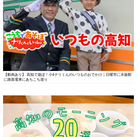
【動画あり】 高知で遊ぼ！小4ナリくんのいつものおでかけ｜日曜市に水族館
に路面電車にあちこち巡り