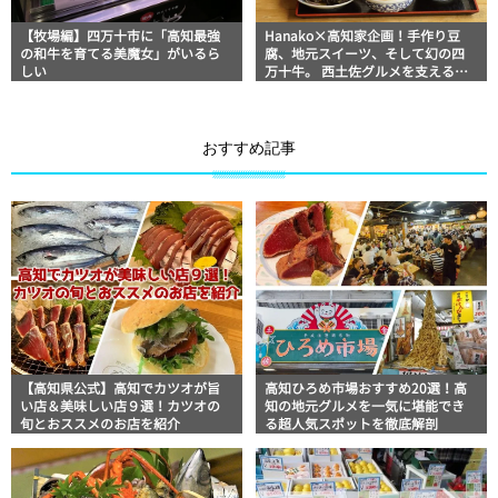
【牧場編】四万十市に「高知最強
Hanako×高知家企画！手作り豆
の和牛を育てる美魔女」がいるら
腐、地元スイーツ、そして幻の四
しい
万十牛。 西土佐グルメを支える
人々に会いに行こう！
おすすめ記事
【高知県公式】高知でカツオが旨
高知ひろめ市場おすすめ20選！高
い店＆美味しい店９選！カツオの
知の地元グルメを一気に堪能でき
旬とおススメのお店を紹介
る超人気スポットを徹底解剖