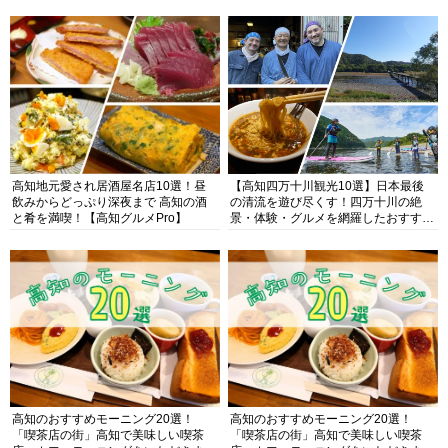
高知地元愛され居酒屋名店10選！昼
【高知四万十川観光10選】日本最後
飲みからどっぷり深夜まで 高知の酒
の清流を遊び尽くす！四万十川の絶
と肴を満喫！【高知グルメPro】
景・体験・グルメを網羅したおすすめ
ガイド
高知のおすすめモーニング20選！
高知のおすすめモーニング20選！
「喫茶店の街」高知で美味しい喫茶
「喫茶店の街」高知で美味しい喫茶