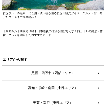
仁淀ブルーの絶景！にこ淵・沈下橋を巡る仁淀川観光ガイド｜グルメ・宿・モ
デルコースまで完全網羅！
【高知四万十川観光10選】日本最後の清流を遊び尽くす！四万十川の絶景・体
験・グルメを網羅したおすすめガイド
エリアから探す
足摺・四万十（西部エリア）
▶︎
高知・須崎・南国（中部エリア）
▶︎
安芸・室戸（東部エリア）
▶︎