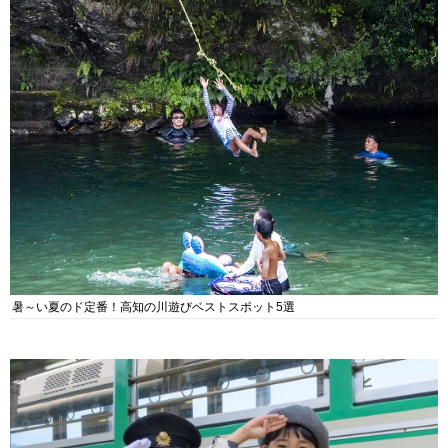
暑～い夏のド定番！高知の川遊びベストスポット5選