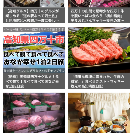
【高知グルメ】四万十のグルメが
四万十の山間で超稀少な四万十牛
楽しめる「道の駅よって西土佐」
を腹いっぱい食らう「横山精肉」
と昆虫館と水族館が一度に楽しめ
美食おじさんマッキー牧元の高知
る「四万十川学遊館 あきついお」
満腹日記
ほっとこうちオススメ情報
【動画】高知県四万十グルメ！食
「清廉な環境に育まれた、牛肉の
べて観て！食べて食べておなか幸
誠実。」食べ歩きスト・マッキー
せ1泊2日旅
牧元の高知満腹日記