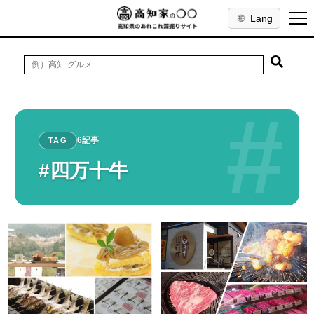
Lang
#
6記事
TAG
#四万十牛