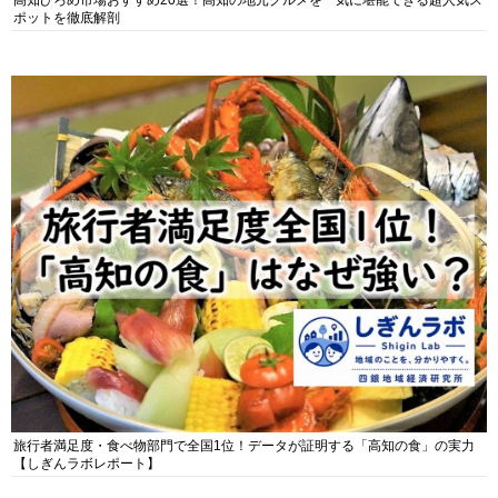
高知ひろめ市場おすすめ20選！高知の地元グルメを一気に堪能できる超人気ス
ポットを徹底解剖
旅行者満足度・食べ物部門で全国1位！データが証明する「高知の食」の実力
【しぎんラボレポート】