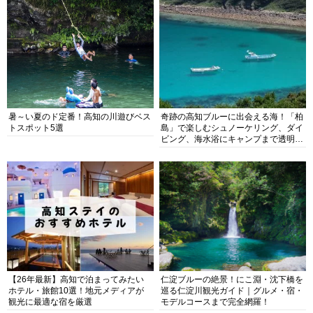
暑～い夏のド定番！高知の川遊びベス
奇跡の高知ブルーに出会える海！「柏
トスポット5選
島」で楽しむシュノーケリング、ダイ
ビング、海水浴にキャンプまで透明度
抜群の海の楽園を徹底紹介
【26年最新】高知で泊まってみたい
仁淀ブルーの絶景！にこ淵・沈下橋を
ホテル・旅館10選！地元メディアが
巡る仁淀川観光ガイド｜グルメ・宿・
観光に最適な宿を厳選
モデルコースまで完全網羅！