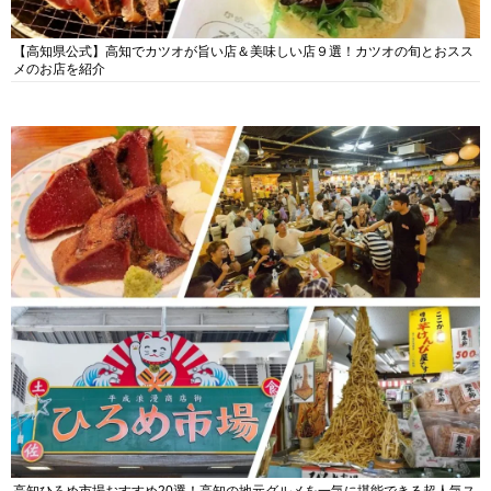
【高知県公式】高知でカツオが旨い店＆美味しい店９選！カツオの旬とおスス
メのお店を紹介