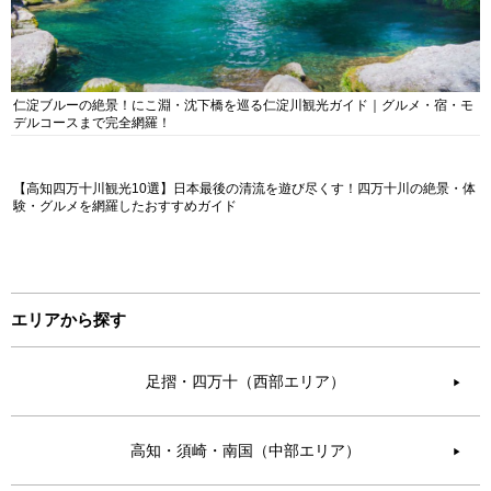
仁淀ブルーの絶景！にこ淵・沈下橋を巡る仁淀川観光ガイド｜グルメ・宿・モ
デルコースまで完全網羅！
【高知四万十川観光10選】日本最後の清流を遊び尽くす！四万十川の絶景・体
験・グルメを網羅したおすすめガイド
エリアから探す
足摺・四万十（西部エリア）
▶︎
高知・須崎・南国（中部エリア）
▶︎