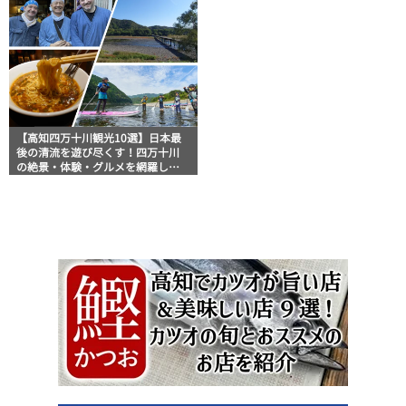
【高知四万十川観光10選】日本最
後の清流を遊び尽くす！四万十川
の絶景・体験・グルメを網羅した
おすすめガイド