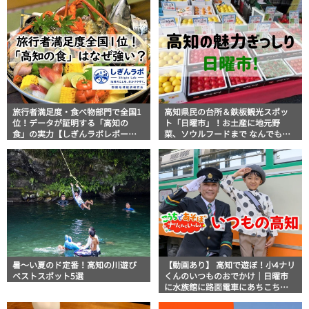
旅行者満足度・食べ物部門で全国1
高知県民の台所＆鉄板観光スポッ
位！データが証明する「高知の
ト「日曜市」！お土産に地元野
食」の実力【しぎんラボレポー
菜、ソウルフードまで なんでもそ
ト】
ろう高知の巨大街路市を徹底解
説！
暑～い夏のド定番！高知の川遊び
【動画あり】 高知で遊ぼ！小4ナリ
ベストスポット5選
くんのいつものおでかけ｜日曜市
に水族館に路面電車にあちこち巡
り