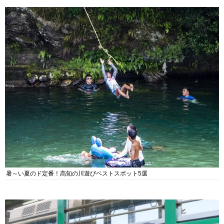
暑～い夏のド定番！高知の川遊びベストスポット5選