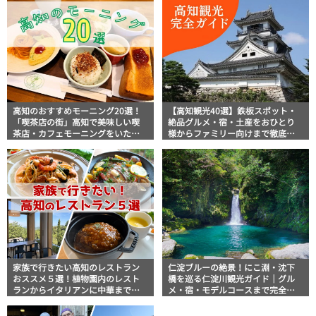
高知のおすすめモーニング20選！
【高知観光40選】鉄板スポット・
「喫茶店の街」高知で美味しい喫
絶品グルメ・宿・土産をおひとり
茶店・カフェモーニングをいただ
様からファミリー向けまで徹底解
きます！
説！
家族で行きたい高知のレストラン
仁淀ブルーの絶景！にこ淵・沈下
おススメ５選！植物園内のレスト
橋を巡る仁淀川観光ガイド｜グル
ランからイタリアンに中華まで楽
メ・宿・モデルコースまで完全網
しめる
羅！