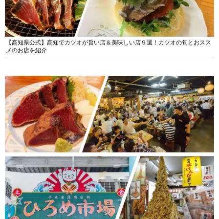
【高知県公式】高知でカツオが旨い店＆美味しい店９選！カツオの旬とおスス
メのお店を紹介