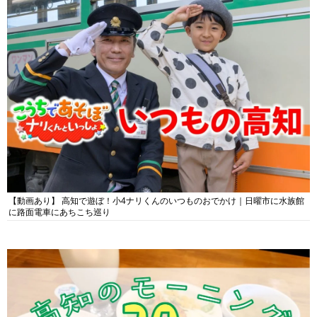
【動画あり】 高知で遊ぼ！小4ナリくんのいつものおでかけ｜日曜市に水族館
に路面電車にあちこち巡り