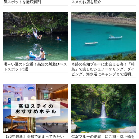
気スポットを徹底解剖
スメのお店を紹介
暑～い夏のド定番！高知の川遊びベス
奇跡の高知ブルーに出会える海！「柏
トスポット5選
島」で楽しむシュノーケリング、ダイ
ビング、海水浴にキャンプまで透明度
抜群の海の楽園を徹底紹介
【26年最新】高知で泊まってみたい
仁淀ブルーの絶景！にこ淵・沈下橋を