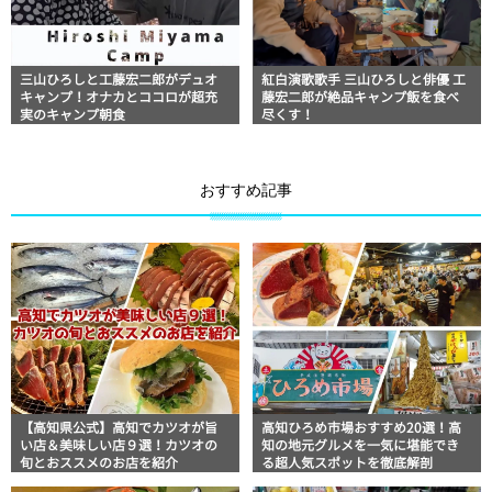
三山ひろしと工藤宏二郎がデュオ
紅白演歌歌手 三山ひろしと俳優 工
キャンプ！オナカとココロが超充
藤宏二郎が絶品キャンプ飯を食べ
実のキャンプ朝食
尽くす！
おすすめ記事
【高知県公式】高知でカツオが旨
高知ひろめ市場おすすめ20選！高
い店＆美味しい店９選！カツオの
知の地元グルメを一気に堪能でき
旬とおススメのお店を紹介
る超人気スポットを徹底解剖