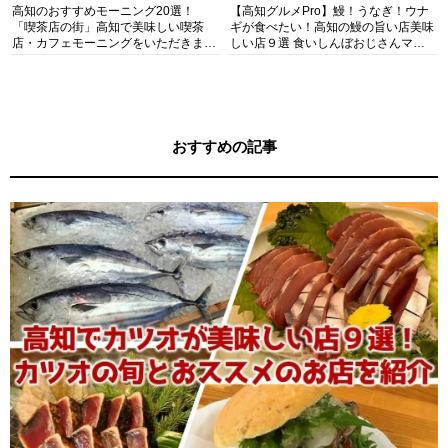
高知のおすすめモーニング20選！
【高知グルメPro】鰻！うなぎ！ウナ
「喫茶店の街」高知で美味しい喫茶
ギが食べたい！高知の鰻の旨い店美味
店・カフェモーニングをいただきま
しい店９選 食いしんぼおじさんマッ
す！
キー牧元の高知満腹日記セレクション
おすすめの記事