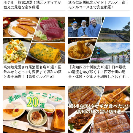
ホテル・旅館10選！地元メディアが
巡る仁淀川観光ガイド｜グルメ・宿・
観光に最適な宿を厳選
モデルコースまで完全網羅！
高知地元愛され居酒屋名店10選！昼
【高知四万十川観光10選】日本最後
飲みからどっぷり深夜まで 高知の酒
の清流を遊び尽くす！四万十川の絶
と肴を満喫！【高知グルメPro】
景・体験・グルメを網羅したおすすめ
ガイド