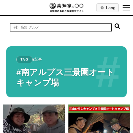
Lang
#
2記事
TAG
#南アルプス三景園オート
キャンプ場