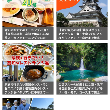
高知のおすすめモーニング20選！
【高知観光40選】鉄板スポット・
「喫茶店の街」高知で美味しい喫
絶品グルメ・宿・土産をおひとり
茶店・カフェモーニングをいただ
様からファミリー向けまで徹底解
きます！
説！
家族で行きたい高知のレストラン
仁淀ブルーの絶景！にこ淵・沈下
おススメ５選！植物園内のレスト
橋を巡る仁淀川観光ガイド｜グル
ランからイタリアンに中華まで楽
メ・宿・モデルコースまで完全網
しめる
羅！