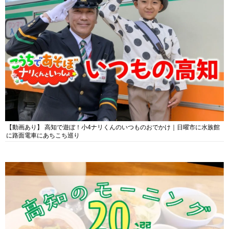
【動画あり】 高知で遊ぼ！小4ナリくんのいつものおでかけ｜日曜市に水族館
に路面電車にあちこち巡り