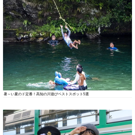
暑～い夏のド定番！高知の川遊びベストスポット5選