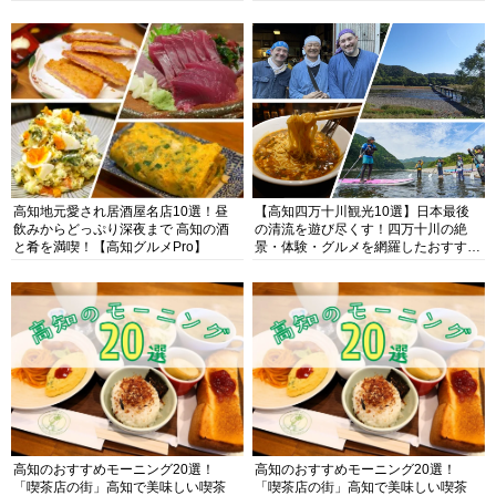
高知地元愛され居酒屋名店10選！昼
【高知四万十川観光10選】日本最後
飲みからどっぷり深夜まで 高知の酒
の清流を遊び尽くす！四万十川の絶
と肴を満喫！【高知グルメPro】
景・体験・グルメを網羅したおすすめ
ガイド
高知のおすすめモーニング20選！
高知のおすすめモーニング20選！
「喫茶店の街」高知で美味しい喫茶
「喫茶店の街」高知で美味しい喫茶