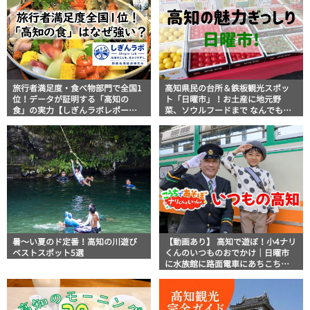
旅行者満足度・食べ物部門で全国1
高知県民の台所＆鉄板観光スポッ
位！データが証明する「高知の
ト「日曜市」！お土産に地元野
食」の実力【しぎんラボレポー
菜、ソウルフードまで なんでもそ
ト】
ろう高知の巨大街路市を徹底解
説！
暑～い夏のド定番！高知の川遊び
【動画あり】 高知で遊ぼ！小4ナリ
ベストスポット5選
くんのいつものおでかけ｜日曜市
に水族館に路面電車にあちこち巡
り