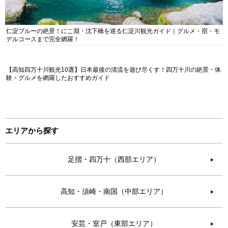
仁淀ブルーの絶景！にこ淵・沈下橋を巡る仁淀川観光ガイド｜グルメ・宿・モ
デルコースまで完全網羅！
【高知四万十川観光10選】日本最後の清流を遊び尽くす！四万十川の絶景・体
験・グルメを網羅したおすすめガイド
エリアから探す
足摺・四万十（西部エリア）
▶︎
高知・須崎・南国（中部エリア）
▶︎
安芸・室戸（東部エリア）
▶︎