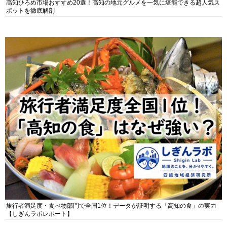
高知ひろめ市場おすすめ20選！高知の地元グルメを一気に堪能できる超人気ス
ポットを徹底解剖
旅行者満足度・食べ物部門で全国1位！データが証明する「高知の食」の実力
【しぎんラボレポート】