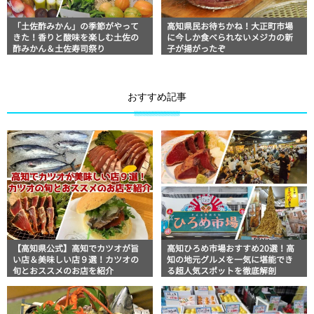
「土佐酢みかん」の季節がやって
高知県民お待ちかね！大正町市場
きた！香りと酸味を楽しむ土佐の
に今しか食べられないメジカの新
酢みかん＆土佐寿司祭り
子が揚がったぞ
おすすめ記事
【高知県公式】高知でカツオが旨
高知ひろめ市場おすすめ20選！高
い店＆美味しい店９選！カツオの
知の地元グルメを一気に堪能でき
旬とおススメのお店を紹介
る超人気スポットを徹底解剖