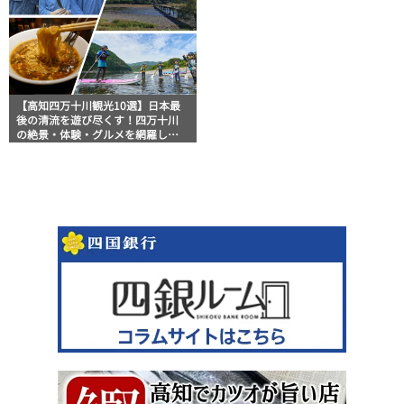
【高知四万十川観光10選】日本最
後の清流を遊び尽くす！四万十川
の絶景・体験・グルメを網羅した
おすすめガイド