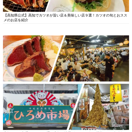
【高知県公式】高知でカツオが旨い店＆美味しい店９選！カツオの旬とおスス
メのお店を紹介