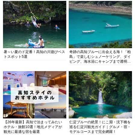
暑～い夏のド定番！高知の川遊びベス
奇跡の高知ブルーに出会える海！「柏
トスポット5選
島」で楽しむシュノーケリング、ダイ
ビング、海水浴にキャンプまで透明度
抜群の海の楽園を徹底紹介
【26年最新】高知で泊まってみたい
仁淀ブルーの絶景！にこ淵・沈下橋を
ホテル・旅館10選！地元メディアが
巡る仁淀川観光ガイド｜グルメ・宿・
観光に最適な宿を厳選
モデルコースまで完全網羅！